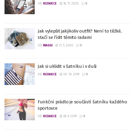
OD
REDAKCE
18. 11. 2020
0
Jak vylepšit jakýkoliv outfit? Není to těžké,
stačí se řídit těmito radami
OD
MAGGI
11. 5. 2020
0
Jak si uklidit v šatníku i v duši
OD
REDAKCE
30. 10. 2019
0
Funkční prádlo je součástí šatníku každého
sportovce
OD
REDAKCE
28. 9. 2019
0