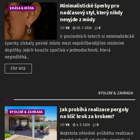
Minimalistické šperky pro
KRÁSA & MÓDA
nadčasový styl, který nikdy
nevyjde z módy
OD
VK
30. 7. 2026
0
V posledních letech si minimalistické
šperky získaly pevné místo mezi nejoblíbenějšími módními
doplňky. Jejich kouzlo spočívá v jednoduchosti, která
nepodléhá...
ČÍST VÍCE
BYDLENÍ & ZAHRADA
Jak probíhá realizace pergoly
BYDLENÍ & ZAHRADA
na klíč krok za krokem?
OD
VK
4. 5. 2026
0
Nejistota ohledně průběhu realizace