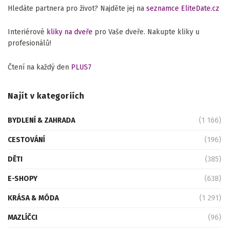
Hledáte partnera pro život? Najděte jej na
seznamce EliteDate.cz
Interiérové
kliky na dveře
pro Vaše dveře. Nakupte kliky u
profesionálů!
Čtení na každý den
PLUS7
Najít v kategoriích
BYDLENÍ & ZAHRADA
(1 166)
CESTOVÁNÍ
(196)
DĚTI
(385)
E-SHOPY
(638)
KRÁSA & MÓDA
(1 291)
MAZLÍČCI
(96)