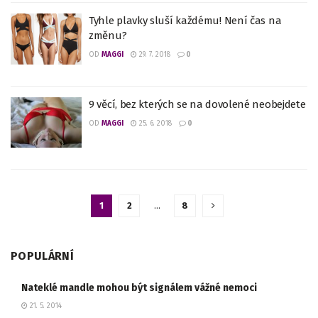
Tyhle plavky sluší každému! Není čas na
změnu?
OD
MAGGI
29. 7. 2018
0
9 věcí, bez kterých se na dovolené neobejdete
OD
MAGGI
25. 6. 2018
0
1
2
…
8
POPULÁRNÍ
Nateklé mandle mohou být signálem vážné nemoci
21. 5. 2014