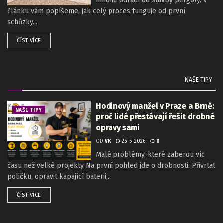
mnohé odradí od stavby pergoly. V
článku vám popíšeme, jak celý proces funguje od první
schůzky...
ČÍST VÍCE
NAŠE TIPY
Hodinový manžel v Praze a Brně:
NAŠE TIPY
proč lidé přestávají řešit drobné
opravy sami
OD
VK
25. 5. 2026
0
Malé problémy, které zaberou víc
času než velké projekty Na první pohled jde o drobnosti. Přivrtat
poličku, opravit kapající baterii,...
ČÍST VÍCE