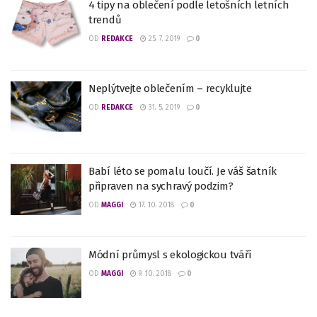
4 tipy na oblečení podle letošních letních
trendů
OD
REDAKCE
25. 7. 2019
0
Neplýtvejte oblečením – recyklujte
OD
REDAKCE
31. 5. 2019
0
Babí léto se pomalu loučí. Je váš šatník
připraven na sychravý podzim?
OD
MAGGI
17. 10. 2018
0
Módní průmysl s ekologickou tváří
OD
MAGGI
9. 10. 2018
0