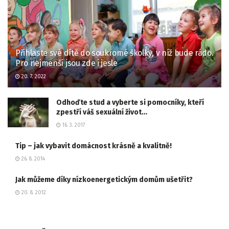
Přihlaste své dítě do soukromé školky, v níž bude rádo.
Pro nejmenší jsou zde i jesle
20. 7. 2022
Odhoďte stud a vyberte si pomocníky, kteří
zpestří váš sexuální život…
16. 3. 2017
Tip – jak vybavit domácnost krásně a kvalitně!
26. 8. 2014
Jak můžeme díky nízkoenergetickým domům ušetřit?
20. 8. 2012