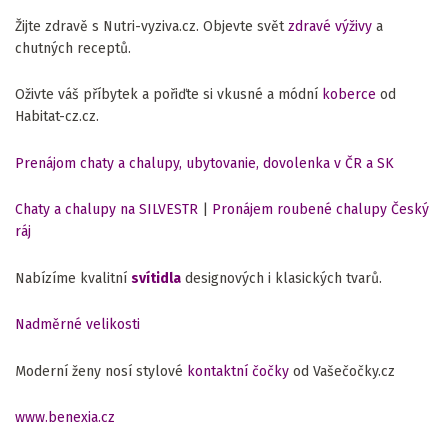
Žijte zdravě s Nutri-vyziva.cz. Objevte svět
zdravé výživy
a
chutných receptů.
Oživte váš příbytek a pořiďte si vkusné a módní
koberce
od
Habitat-cz.cz.
Prenájom chaty a chalupy, ubytovanie, dovolenka v ČR a SK
Chaty a chalupy na SILVESTR
|
Pronájem roubené chalupy Český
ráj
Nabízíme kvalitní
svítidla
designových i klasických tvarů.
Nadměrné velikosti
Moderní ženy nosí stylové
kontaktní čočky
od Vašečočky.cz
www.benexia.cz