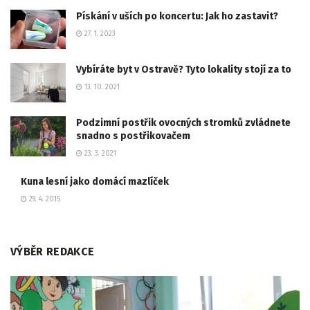
Pískání v uších po koncertu: Jak ho zastavit?
27. 1. 2023
Vybíráte byt v Ostravě? Tyto lokality stojí za to
13. 10. 2021
Podzimní postřik ovocných stromků zvládnete
snadno s postřikovačem
23. 3. 2021
Kuna lesní jako domácí mazlíček
29. 4. 2015
VÝBĚR REDAKCE