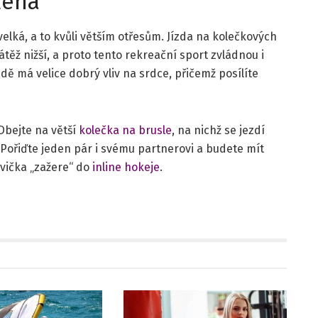
lena
elká, a to kvůli větším otřesům. Jízda na kolečkových
těž nižší, a proto tento rekreační sport zvládnou i
dě má velice dobrý vliv na srdce, přičemž posílíte
 Dbejte na větší
kolečka na brusle
, na nichž se jezdí
. Pořiďte jeden pár i svému partnerovi a budete mít
vička „zažere“ do
inline hokeje
.