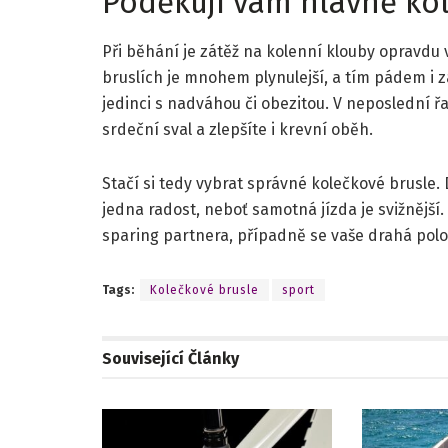
Poděkují vám hlavně ko
Při běhání je zátěž na kolenní klouby opravdu v
bruslích je mnohem plynulejší, a tím pádem i zá
jedinci s nadváhou či obezitou. V neposlední řa
srdeční sval a zlepšíte i krevní oběh.
Stačí si tedy vybrat správné kolečkové brusle.
jedna radost, neboť samotná jízda je svižnější
sparing partnera, případně se vaše drahá polo
Tags:
Kolečkové brusle
sport
Související
Články