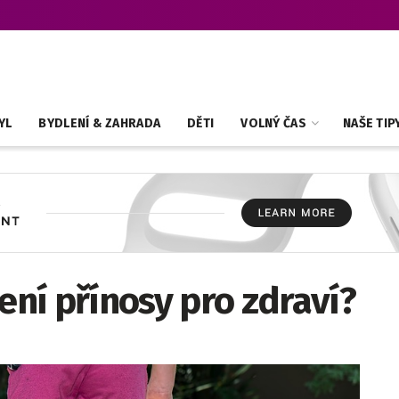
YL
BYDLENÍ & ZAHRADA
DĚTI
VOLNÝ ČAS
NAŠE TIP
lení přínosy pro zdraví?