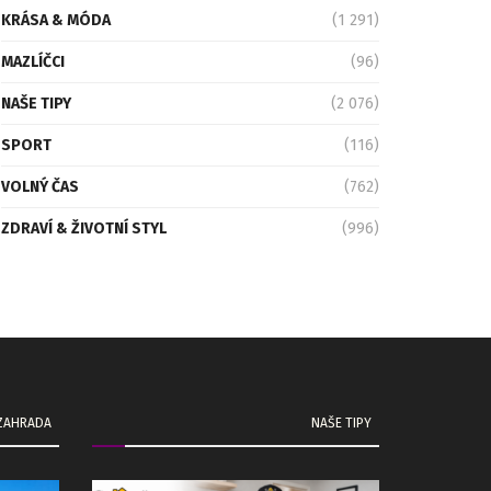
KRÁSA & MÓDA
(1 291)
MAZLÍČCI
(96)
NAŠE TIPY
(2 076)
SPORT
(116)
VOLNÝ ČAS
(762)
ZDRAVÍ & ŽIVOTNÍ STYL
(996)
 ZAHRADA
NAŠE TIPY