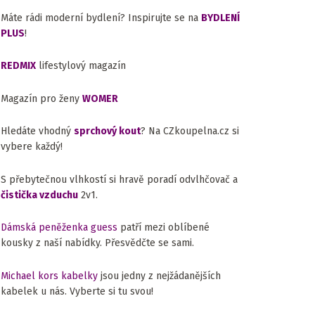
Máte rádi moderní bydlení? Inspirujte se na
BYDLENÍ
PLUS
!
REDMIX
lifestylový magazín
Magazín pro ženy
WOMER
Hledáte vhodný
sprchový kout
? Na CZkoupelna.cz si
vybere každý!
S přebytečnou vlhkostí si hravě poradí odvlhčovač a
čistička vzduchu
2v1.
Dámská peněženka guess
patří mezi oblíbené
kousky z naší nabídky. Přesvědčte se sami.
Michael kors kabelky
jsou jedny z nejžádanějších
kabelek u nás. Vyberte si tu svou!