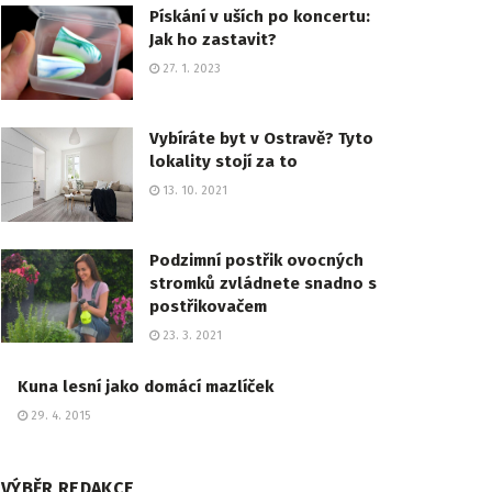
Pískání v uších po koncertu:
Jak ho zastavit?
27. 1. 2023
Vybíráte byt v Ostravě? Tyto
lokality stojí za to
13. 10. 2021
Podzimní postřik ovocných
stromků zvládnete snadno s
postřikovačem
23. 3. 2021
Kuna lesní jako domácí mazlíček
29. 4. 2015
VÝBĚR REDAKCE