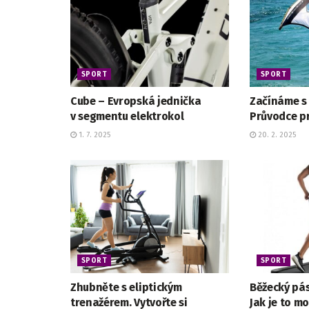
SPORT
SPORT
Cube – Evropská jednička
Začínáme s 
v segmentu elektrokol
Průvodce p
1. 7. 2025
20. 2. 2025
SPORT
SPORT
Zhubněte s eliptickým
Běžecký pás 
trenažérem. Vytvořte si
Jak je to m