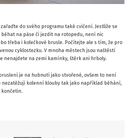
 zařaďte do svého programu také cvičení. Jestliže se
běhat na páse či jezdit na rotopedu, není nic
bo třeba i kolečkové brusle. Počítejte ale s tím, že pro
avenou cyklostezku. V mnoha městech jsou naštěstí
e nenajdete na zemi kamínky, štěrk ani hrboly.
 bruslení je na hubnutí jako stvořené, ovšem to není
e
nezatěžují kolenní klouby tak jako například běhání,
 končetin.