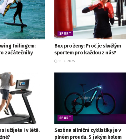
SPORT
wing foilingem:
Box pro ženy: Proč je skvělým
ro začátečníky
sportem pro každou z nás?
13. 2. 2025
SPORT
si užijete i v létě.
Sezóna silniční cyklistiky je v
ožné?
plném proudu. S jakým kolem