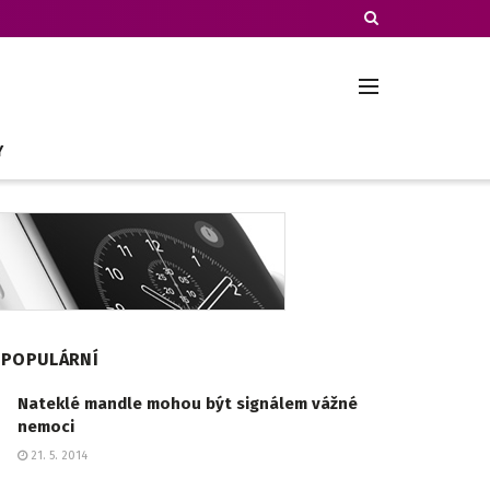
Y
POPULÁRNÍ
Nateklé mandle mohou být signálem vážné
nemoci
21. 5. 2014