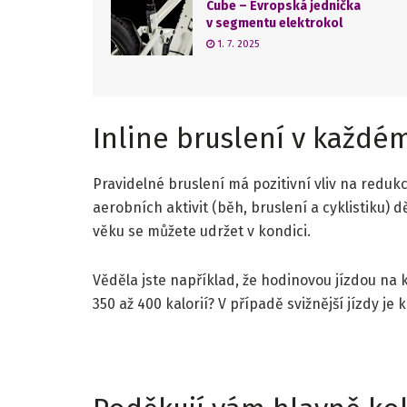
Cube – Evropská jednička
v segmentu elektrokol
1. 7. 2025
Inline bruslení v každé
Pravidelné bruslení má pozitivní vliv na redukci
aerobních aktivit (běh, bruslení a cyklistiku) 
věku se můžete udržet v kondici.
Věděla jste například, že hodinovou jízdou na
350 až 400 kalorií? V případě svižnější jízdy je k