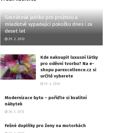
Granátové jablko pro pružnou a
mladistvě vypadající pokožku dnes i za
deset let
29. 2. 2012
Kde nakoupit luxusní látky
pro oděvní tvorbu? Na e-
shopu parexcellence.cz si
určitě vyberete
19. 4. 2016
Modernizace bytu – pořiďte si kvalitní
nábytek
26. 3. 2013
Fešné doplňky pro ženy na motorkách