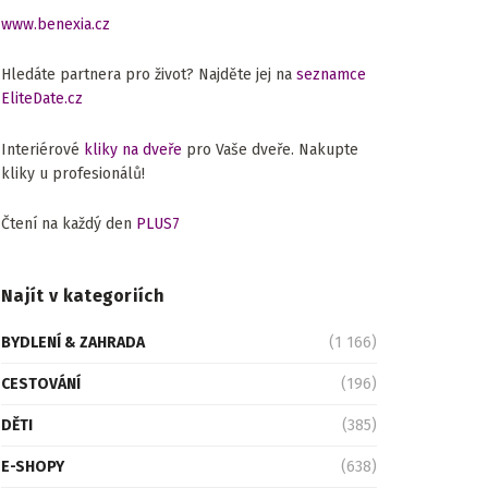
www.benexia.cz
Hledáte partnera pro život? Najděte jej na
seznamce
EliteDate.cz
Interiérové
kliky na dveře
pro Vaše dveře. Nakupte
kliky u profesionálů!
Čtení na každý den
PLUS7
Najít v kategoriích
BYDLENÍ & ZAHRADA
(1 166)
CESTOVÁNÍ
(196)
DĚTI
(385)
E-SHOPY
(638)