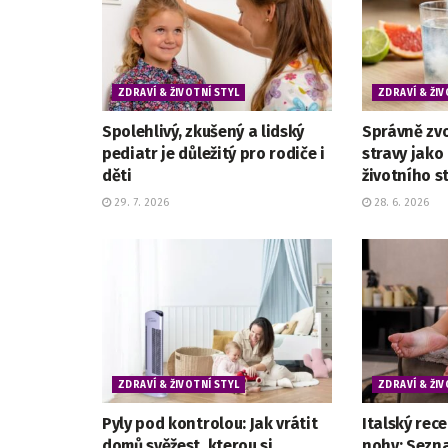
ZDRAVÍ & ŽIVOTNÍ STYL
ZDRAVÍ & ŽIV
Spolehlivý, zkušený a lidský
Správně zv
pediatr je důležitý pro rodiče i
stravy jak
děti
životního s
29. 7. 2026
28. 6. 2026
ZDRAVÍ & ŽIVOTNÍ STYL
ZDRAVÍ & ŽIV
Pyly pod kontrolou: Jak vrátit
Italský rec
domů svěžest, kterou si
nohy: Sezn