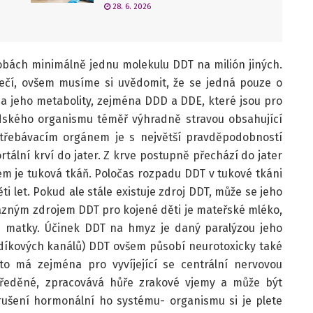
28. 6. 2026
obách minimálně jednu molekulu DDT na milión jiných.
ečí, ovšem musíme si uvědomit, že se jedná pouze o
 a jeho metabolity, zejména DDD a DDE, které jsou pro
 lidského organismu téměř výhradně stravou obsahující
třebávacím orgánem je s největší pravděpodobností
tální krví do jater. Z krve postupně přechází do jater
em je tuková tkáň. Poločas rozpadu DDT v tukové tkáni
i let. Pokud ale stále existuje zdroj DDT, může se jeho
razným zdrojem DDT pro kojené děti je mateřské mléko,
b matky. Účinek DDT na hmyz je daný paralýzou jeho
íkových kanálů) DDT ovšem působí neurotoxicky také
to má zejména pro vyvíjející se centrální nervovou
středěné, zpracovává hůře zrakové vjemy a může být
arušení hormonální ho systému- organismu si je plete