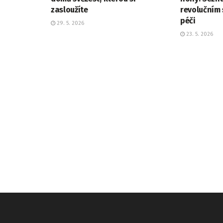
zasloužíte
revolučním
péči
29. 5. 2026
23. 5. 2026