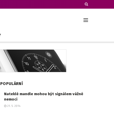
Y
POPULÁRNÍ
Nateklé mandle mohou být signálem vážné
nemoci
21. 5. 2014