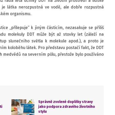
iž řada leta účinky DDT na životní prostředí a lidské
T je látka nerozpustná ve vodě, ale dobře rozpustná
idském organismu.
ce „přilepuje“ k jiným částicím, nezasakuje se příliš
du molekuly DDT může být až stovky let (záleží na
tup slunečního světla k molekule apod.), a proto je
dním koloběhu látek. Pro představu postačí fakt, že DDT
ch medvědů na severním pólu, přestože bylo používáno
Správně zvolené doplňky stravy
ti
jako podpora zdravého životního
stylu