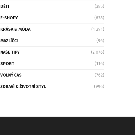
DĚTI
(385)
E-SHOPY
(638)
KRÁSA & MÓDA
(1 291)
MAZLÍČCI
(96)
NAŠE TIPY
(2 076)
SPORT
(116)
VOLNÝ ČAS
(762)
ZDRAVÍ & ŽIVOTNÍ STYL
(996)