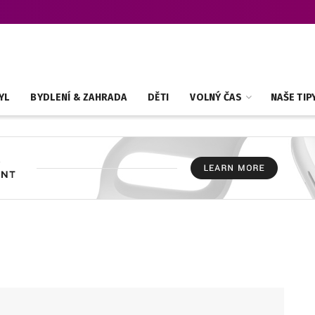
YL
BYDLENÍ & ZAHRADA
DĚTI
VOLNÝ ČAS
NAŠE TIP