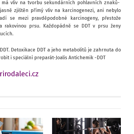
o má vliv na tvorbu sekundárních pohlavních znaků-
jasně zjištěn přímý vliv na karcinogenezi, ani nebylo
řadí se mezi pravděpodobné karcinogeny, přestože
T a rakovinou prsu. Každopádně se DDT v prsu ženy
tucích.
 DDT. Detoxikace DDT a jeho metabolitů je zahrnuta do
robit i speciální preparát-Joalis Antichemik -DDT
irodaleci.cz