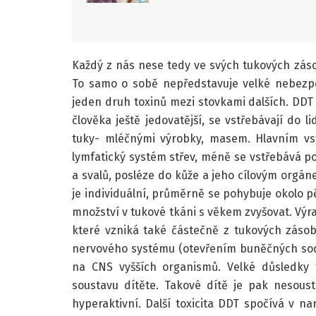
Každý z nás nese tedy ve svých tukových zás
To samo o sobě nepředstavuje velké nebezp
jeden druh toxinů mezi stovkami dalších. DDT
člověka ještě jedovatější, se vstřebávají do
tuky- mléčnými výrobky, masem. Hlavním vs
lymfatický systém střev, méně se vstřebává por
a svalů, posléze do kůže a jeho cílovým orgán
je individuální, průměrně se pohybuje okolo pět
množství v tukové tkáni s věkem zvyšovat. Vý
které vzniká také částečně z tukových záso
nervového systému (otevřením buněčných sod
na CNS vyšších organismů. Velké důsledky 
soustavu dítěte. Takové dítě je pak nesou
hyperaktivní. Další toxicita DDT spočívá v n