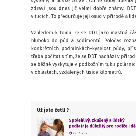
systémy a lidské zdraví. Od té doby uběhla j
zdraví jsou dnes již velmi dobře známy. DD
v tucích. To předurčuje její osud v přírodě a l
Vzhledem k tomu, že se DDT jako mastná části
hluboko do půd a sedimentů. Poločas rozpa
konkrétních podmínkách-kyselost půdy, přís
třeba počítat s tím, že se DDT nachází v příro
se běžně vyskytuje v podkožním tuku polární
v oblastech, vzdálených tisíce kilometrů.
Už jste četli ?
Spolehlivý, zkušený a lidský
pediatr je důležitý pro rodiče i dě
29. 7. 2026