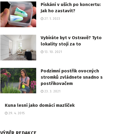
Pískání v uších po koncertu:
Jak ho zastavit?
27. 1. 2023
Vybíráte byt v Ostravě? Tyto
lokality stojí za to
13. 10. 2021
Podzimní postřik ovocných
stromků zvládnete snadno s
postřikovačem
23. 3. 2021
Kuna lesní jako domácí mazlíček
29. 4. 2015
VÝBĚR REDAKCE