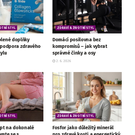
OTNÍ STYL
ZDRAVÍ & ŽIVOTNÍ STYL
olené doplňky
Domácí posilovna bez
o podpora zdravého
kompromisů – jak vybrat
tylu
správné činky a osy
2. 6. 2026
OTNÍ STYL
ZDRAVÍ & ŽIVOTNÍ STYL
ept na dokonalé
Fosfor jako důležitý minerál
amte se s
pro zdravé kosti a energetický