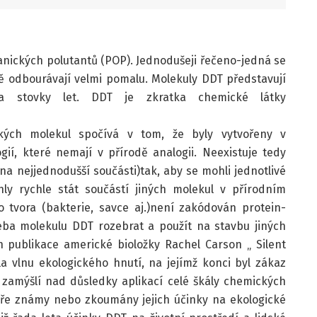
anických polutantů (POP). Jednodušeji řečeno-jedná se
dě odbourávají velmi pomalu. Molekuly DDT představují
a stovky let. DDT je zkratka chemické látky
kých molekul spočívá v tom, že byly vytvořeny v
ií, které nemají v přírodě analogii. Neexistuje tedy
a nejjednodušší součásti)tak, aby se mohli jednotlivé
 rychle stát součástí jiných molekul v přírodním
 tvora (bakterie, savce aj.)není zakódován protein-
eba molekulu DDT rozebrat a použít na stavbu jiných
h publikace americké bioložky Rachel Carson „ Silent
la vlnu ekologického hnutí, na jejímž konci byl zákaz
 zamýšlí nad důsledky aplikací celé škály chemických
obře známy nebo zkoumány jejich účinky na ekologické