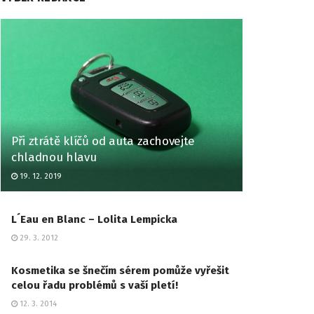
Při ztrátě klíčů od auta zachovejte
chladnou hlavu
19. 12. 2019
L´Eau en Blanc – Lolita Lempicka
29. 3. 2012
Kosmetika se šnečím sérem pomůže vyřešit
celou řadu problémů s vaší pletí!
12. 3. 2014