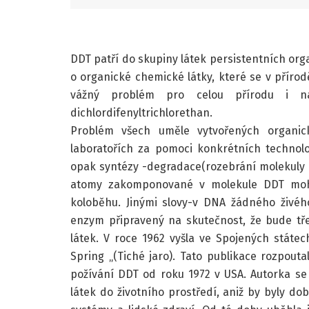
DDT patří do skupiny látek persistentních org
o organické chemické látky, které se v příro
vážný problém pro celou přírodu i n
dichlordifenyltrichlorethan.
Problém všech uměle vytvořených organic
laboratořích za pomoci konkrétních technolog
opak syntézy -degradace(rozebrání molekuly n
atomy zakomponované v molekule DDT mohly
koloběhu. Jinými slovy-v DNA žádného živého
enzym připravený na skutečnost, že bude tř
látek. V roce 1962 vyšla ve Spojených státec
Spring „(Tiché jaro). Tato publikace rozpouta
požívání DDT od roku 1972 v USA. Autorka se
látek do životního prostředí, aniž by byly d