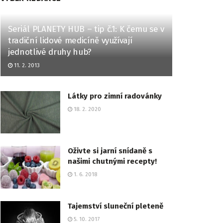
Seriál PLANETY HUB – tip č.1: K čemu se v
tradiční lidové medicíně využívají
jednotlivé druhy hub?
11. 2. 2013
Látky pro zimní radovánky
18. 2. 2020
Oživte si jarní snídaně s
našimi chutnými recepty!
1. 6. 2018
Tajemství sluneční pleteně
5. 10. 2017