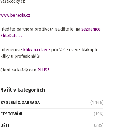
Vašečočky.cz
www.benexia.cz
Hledáte partnera pro život? Najděte jej na
seznamce
EliteDate.cz
Interiérové
kliky na dveře
pro Vaše dveře. Nakupte
kliky u profesionálů!
Čtení na každý den
PLUS7
Najít v kategoriích
BYDLENÍ & ZAHRADA
(1 166)
CESTOVÁNÍ
(196)
DĚTI
(385)