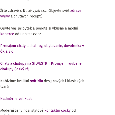
Žijte zdravě s Nutri-vyziva.cz. Objevte svět
zdravé
výživy
a chutných receptů.
Oživte váš příbytek a pořiďte si vkusné a módní
koberce
od Habitat-cz.cz.
Prenájom chaty a chalupy, ubytovanie, dovolenka v
ČR a SK
Chaty a chalupy na SILVESTR
|
Pronájem roubené
chalupy Český ráj
Nabízíme kvalitní
svítidla
designových i klasických
tvarů.
Nadměrné velikosti
Moderní ženy nosí stylové
kontaktní čočky
od