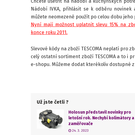
Chcete ušetřit na nádobí a kuchyňských potř
Nádobí IVKA, přihlásit se k odběru novinek
můžete neomezeně použít po celou dobu jeho p
Nyní mají možnost uplatnit slevu 15% na zbo
konce roku 2011.
Slevové kódy na zboží TESCOMA neplatí pro zbo
celý ostatní sortiment zboží TESCOMA a to i p
e-shopu. Můžeme dodat kterékoliv dostupné zb
Už jste četli ?
Holosun představil novinky pro
letošní rok. Nechybí kolimátory a
zaměřovače
24. 3. 2023