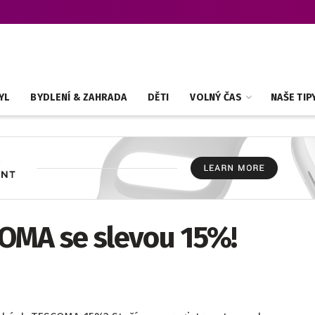
YL
BYDLENÍ & ZAHRADA
DĚTI
VOLNÝ ČAS
NAŠE TIP
OMA se slevou 15%!