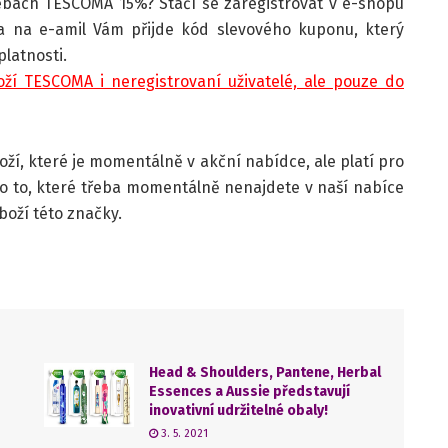
ebách TESCOMA 15%? Stačí se zaregistrovat v e-shopu
 a na e-amil Vám přijde kód slevového kuponu, který
latnosti.
ží TESCOMA i neregistrovaní uživatelé, ale pouze do
ží, které je momentálně v akční nabídce, ale platí pro
ro to, které třeba momentálně nenajdete v naší nabíce
oží této značky.
Head & Shoulders, Pantene, Herbal
Essences a Aussie představují
inovativní udržitelné obaly!
3. 5. 2021