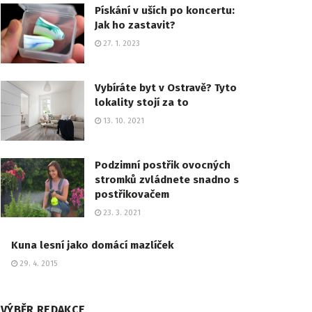
Pískání v uších po koncertu:
Jak ho zastavit?
27. 1. 2023
Vybíráte byt v Ostravě? Tyto
lokality stojí za to
13. 10. 2021
Podzimní postřik ovocných
stromků zvládnete snadno s
postřikovačem
23. 3. 2021
Kuna lesní jako domácí mazlíček
29. 4. 2015
VÝBĚR REDAKCE