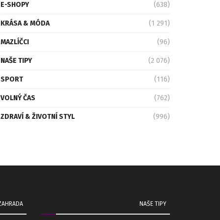
E-SHOPY
(638)
KRÁSA & MÓDA
(1 291)
MAZLÍČCI
(96)
NAŠE TIPY
(2 076)
SPORT
(116)
VOLNÝ ČAS
(762)
ZDRAVÍ & ŽIVOTNÍ STYL
(996)
 ZAHRADA
NAŠE TIPY