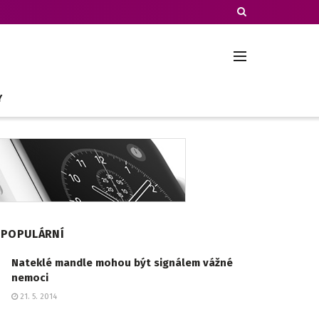
Y
POPULÁRNÍ
Nateklé mandle mohou být signálem vážné
nemoci
21. 5. 2014