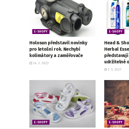
E-SHOPY
E-SHOPY
Holosun představil novinky
Head & Sho
pro letošní rok. Nechybí
Herbal Esse
kolimátory a zaměřovače
představují
udržitelné 
24. 3. 2023
3. 5. 2021
E-SHOPY
E-SHOPY