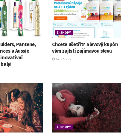
E-SHOPY
ulders, Pantene,
Chcete ušetřit? Slevový kupón
nces a Aussie
vám zajistí zajímavou slevu
 inovativní
14. 12. 2020
obaly!
E-SHOPY