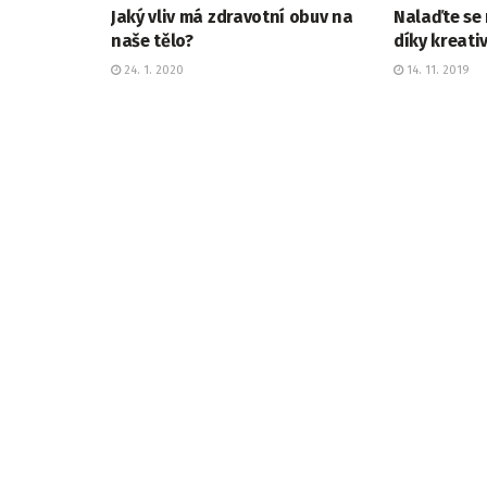
Jaký vliv má zdravotní obuv na
Nalaďte se 
naše tělo?
díky kreati
24. 1. 2020
14. 11. 2019