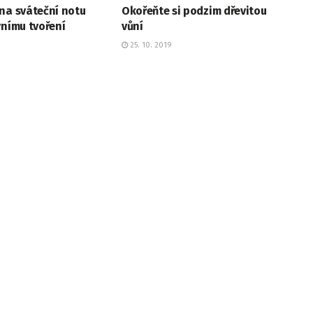
na sváteční notu
Okořeňte si podzim dřevitou
vnímu tvoření
vůní
25. 10. 2019