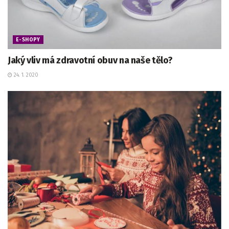
E-SHOPY
Jaký vliv má zdravotní obuv na naše tělo?
24. 1. 2020