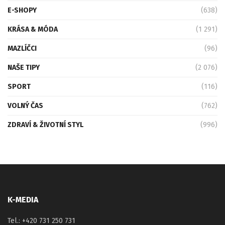
E-SHOPY
(638)
KRÁSA & MÓDA
(1 291)
MAZLÍČCI
(96)
NAŠE TIPY
(2 076)
SPORT
(116)
VOLNÝ ČAS
(762)
ZDRAVÍ & ŽIVOTNÍ STYL
(996)
K-MEDIA
Tel.: +420 731 250 731