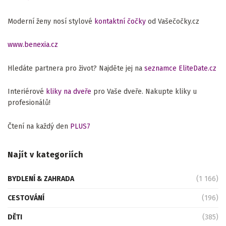
Moderní ženy nosí stylové
kontaktní čočky
od Vašečočky.cz
www.benexia.cz
Hledáte partnera pro život? Najděte jej na
seznamce EliteDate.cz
Interiérové
kliky na dveře
pro Vaše dveře. Nakupte kliky u
profesionálů!
Čtení na každý den
PLUS7
Najít v kategoriích
BYDLENÍ & ZAHRADA
(1 166)
CESTOVÁNÍ
(196)
DĚTI
(385)