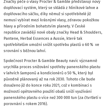
Značky péče o vlasy Procter & Gamble představují nový
doplňovací systém, který se skládá z hliníkové lahve a
doplňovacího sáčku, díky němuž si spotřebitelé již
nemusí vybírat mezi krásnými vlasy, zdravou pokožkou
hlavy a přírodním bohatstvím planety. V České
republice zavádějí nové obaly značky Head & Shoulders,
Pantene, Herbal Essences a Aussie, které tak
spotřebitelům umožní snížit spotřebu plastů o 60
% ve
srovnání s běžnou lahví.
Společnost Procter & Gamble Beauty navíc významně
urychlila proces snižování spotřeby panenského plastu
v lahvích šamponů a kondicionérů o 50 %, který byl
původně plánovaný až na rok 2030. Tohoto cíle bude
dosaženo již do konce roku 2021, což v kombinaci s
možností opětovného použití obalů sníží využívání
panenského plastu o více než 300 000 tun (za čtvrtletí v
porovnání s rokem 2016).