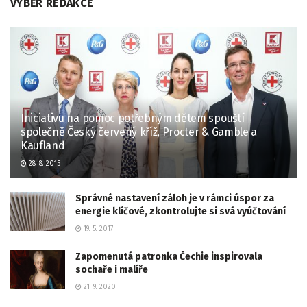
VÝBĚR REDAKCE
Iniciativu na pomoc potřebným dětem spouští
společně Český červený kříž, Procter & Gamble a
Kaufland
28. 8. 2015
Správné nastavení záloh je v rámci úspor za
energie klíčové, zkontrolujte si svá vyúčtování
19. 5. 2017
Zapomenutá patronka Čechie inspirovala
sochaře i malíře
21. 9. 2020