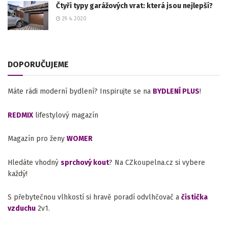
Čtyři typy garážových vrat: která jsou nejlepší?
29. 4. 2020
DOPORUČUJEME
Máte rádi moderní bydlení? Inspirujte se na
BYDLENÍ PLUS
!
REDMIX
lifestylový magazín
Magazín pro ženy
WOMER
Hledáte vhodný
sprchový kout
? Na CZkoupelna.cz si vybere
každý!
S přebytečnou vlhkostí si hravě poradí odvlhčovač a
čistička
vzduchu
2v1.