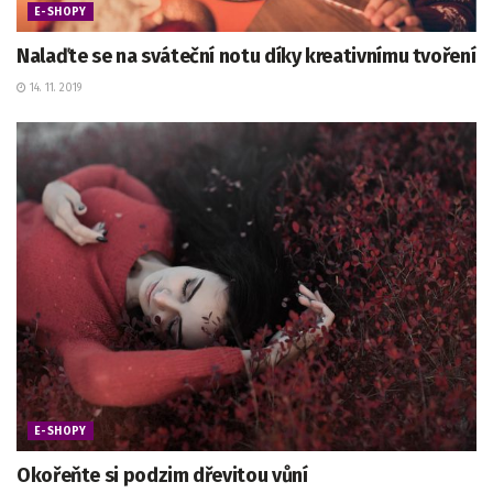
E-SHOPY
Nalaďte se na sváteční notu díky kreativnímu tvoření
14. 11. 2019
E-SHOPY
Okořeňte si podzim dřevitou vůní