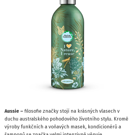
Aussie –
filosofie značky stojí na krásných vlasech v
duchu australského pohodového životního stylu. Kromě
výroby funkčních a voňavých masek, kondicionérů a
šamponů se značka velmi intenzivně věnuje