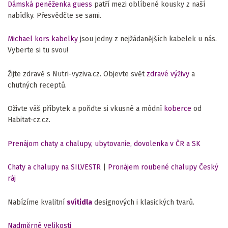
Dámská peněženka guess
patří mezi oblíbené kousky z naší
nabídky. Přesvědčte se sami.
Michael kors kabelky
jsou jedny z nejžádanějších kabelek u nás.
Vyberte si tu svou!
Žijte zdravě s Nutri-vyziva.cz. Objevte svět
zdravé výživy
a
chutných receptů.
Oživte váš příbytek a pořiďte si vkusné a módní
koberce
od
Habitat-cz.cz.
Prenájom chaty a chalupy, ubytovanie, dovolenka v ČR a SK
Chaty a chalupy na SILVESTR
|
Pronájem roubené chalupy Český
ráj
Nabízíme kvalitní
svítidla
designových i klasických tvarů.
Nadměrné velikosti