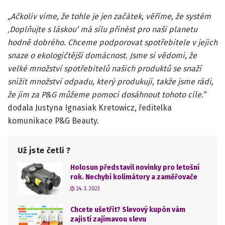
„Ačkoliv víme, že tohle je jen začátek, věříme, že systém
‚Doplňujte s láskou‘ má sílu přinést pro naši planetu
hodně dobrého. Chceme podporovat spotřebitele v jejich
snaze o ekologičtější domácnost. Jsme si vědomi, že
velké množství spotřebitelů našich produktů se snaží
snížit množství odpadu, který produkují, takže jsme rádi,
že jim za P&G můžeme pomoci dosáhnout tohoto cíle.”
dodala Justyna Ignasiak Kretowicz, ředitelka
komunikace P&G Beauty.
Už jste četli ?
Holosun představil novinky pro letošní
rok. Nechybí kolimátory a zaměřovače
24. 3. 2023
Chcete ušetřit? Slevový kupón vám
zajistí zajímavou slevu