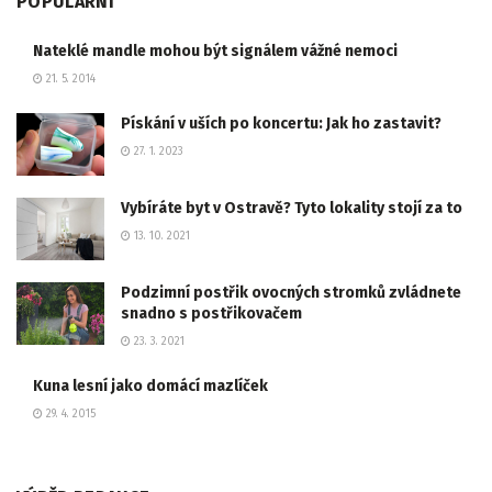
POPULÁRNÍ
Nateklé mandle mohou být signálem vážné nemoci
21. 5. 2014
Pískání v uších po koncertu: Jak ho zastavit?
27. 1. 2023
Vybíráte byt v Ostravě? Tyto lokality stojí za to
13. 10. 2021
Podzimní postřik ovocných stromků zvládnete
snadno s postřikovačem
23. 3. 2021
Kuna lesní jako domácí mazlíček
29. 4. 2015