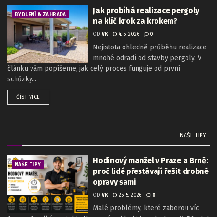
Jak probíhá realizace pergoly
BYDLENÍ & ZAHRADA
na klíč krok za krokem?
OD
VK
4. 5. 2026
0
Nejistota ohledně průběhu realizace
mnohé odradí od stavby pergoly. V
článku vám popíšeme, jak celý proces funguje od první
schůzky...
ČÍST VÍCE
NAŠE TIPY
Hodinový manžel v Praze a Brně:
NAŠE TIPY
proč lidé přestávají řešit drobné
opravy sami
OD
VK
25. 5. 2026
0
Malé problémy, které zaberou víc