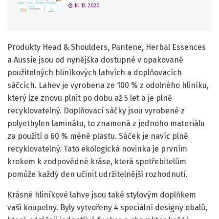
14. 12. 2020
Produkty Head & Shoulders, Pantene, Herbal Essences
a Aussie jsou od nynějška dostupné v opakovaně
použitelných hliníkových lahvích a doplňovacích
sáčcích. Lahev je vyrobena ze 100 % z odolného hliníku,
který lze znovu plnit po dobu až 5 let a je plně
recyklovatelný. Doplňovací sáčky jsou vyrobené z
polyethylen laminátu, to znamená z jednoho materiálu
za použití o 60 % méně plastu. Sáček je navíc plně
recyklovatelný. Tato ekologická novinka je prvním
krokem k zodpovědné kráse, která spotřebitelům
pomůže každý den učinit udržitelnější rozhodnutí.
Krásné hliníkové lahve jsou také stylovým doplňkem
vaší koupelny. Byly vytvořeny 4 speciální designy obalů,