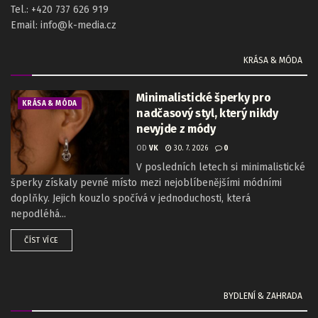
Tel.: +420 737 626 919
Email: info@k-media.cz
KRÁSA & MÓDA
Minimalistické šperky pro
KRÁSA & MÓDA
nadčasový styl, který nikdy
nevyjde z módy
OD
VK
30. 7. 2026
0
V posledních letech si minimalistické
šperky získaly pevné místo mezi nejoblíbenějšími módními
doplňky. Jejich kouzlo spočívá v jednoduchosti, která
nepodléhá...
ČÍST VÍCE
BYDLENÍ & ZAHRADA