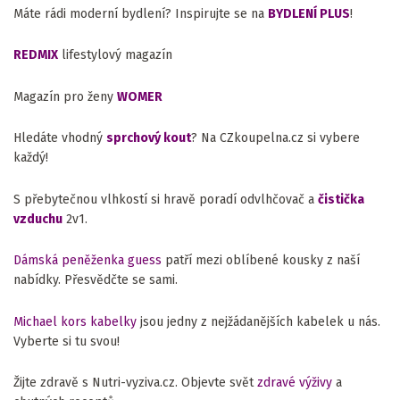
Máte rádi moderní bydlení? Inspirujte se na
BYDLENÍ PLUS
!
REDMIX
lifestylový magazín
Magazín pro ženy
WOMER
Hledáte vhodný
sprchový kout
? Na CZkoupelna.cz si vybere
každý!
S přebytečnou vlhkostí si hravě poradí odvlhčovač a
čistička
vzduchu
2v1.
Dámská peněženka guess
patří mezi oblíbené kousky z naší
nabídky. Přesvědčte se sami.
Michael kors kabelky
jsou jedny z nejžádanějších kabelek u nás.
Vyberte si tu svou!
Žijte zdravě s Nutri-vyziva.cz. Objevte svět
zdravé výživy
a