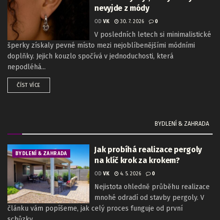
nevyjde z módy
OD
VK
30. 7. 2026
0
V posledních letech si minimalistické
šperky získaly pevné místo mezi nejoblíbenějšími módními
doplňky. Jejich kouzlo spočívá v jednoduchosti, která
nepodléhá...
ČÍST VÍCE
BYDLENÍ & ZAHRADA
Jak probíhá realizace pergoly
BYDLENÍ & ZAHRADA
na klíč krok za krokem?
OD
VK
4. 5. 2026
0
Nejistota ohledně průběhu realizace
mnohé odradí od stavby pergoly. V
článku vám popíšeme, jak celý proces funguje od první
schůzky...