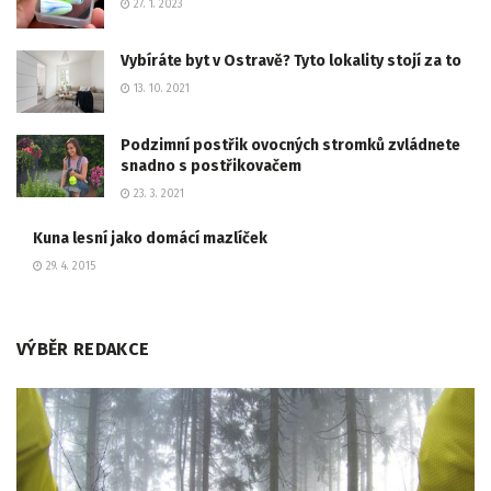
27. 1. 2023
Vybíráte byt v Ostravě? Tyto lokality stojí za to
13. 10. 2021
Podzimní postřik ovocných stromků zvládnete
snadno s postřikovačem
23. 3. 2021
Kuna lesní jako domácí mazlíček
29. 4. 2015
VÝBĚR REDAKCE