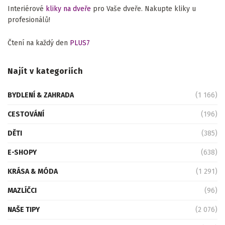
Interiérové
kliky na dveře
pro Vaše dveře. Nakupte kliky u
profesionálů!
Čtení na každý den
PLUS7
Najít v kategoriích
BYDLENÍ & ZAHRADA
(1 166)
CESTOVÁNÍ
(196)
DĚTI
(385)
E-SHOPY
(638)
KRÁSA & MÓDA
(1 291)
MAZLÍČCI
(96)
NAŠE TIPY
(2 076)