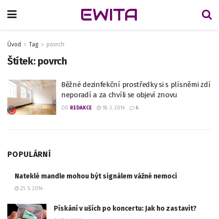
EWITA
Úvod
Tag
povrch
Štítek:
povrch
Běžné dezinfekční prostředky si s plísněmi zdí
neporadí a za chvíli se objeví znovu
OD
REDAKCE
18. 3. 2016
6
POPULÁRNÍ
Nateklé mandle mohou být signálem vážné nemoci
21. 5. 2014
Pískání v uších po koncertu: Jak ho zastavit?