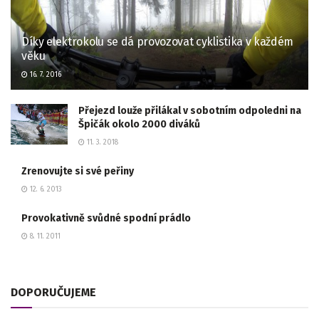
Díky elektrokolu se dá provozovat cyklistika v každém
věku
16. 7. 2016
Přejezd louže přilákal v sobotním odpoledni na
Špičák okolo 2000 diváků
11. 3. 2018
Zrenovujte si své peřiny
12. 6. 2013
Provokativně svůdné spodní prádlo
8. 11. 2011
DOPORUČUJEME