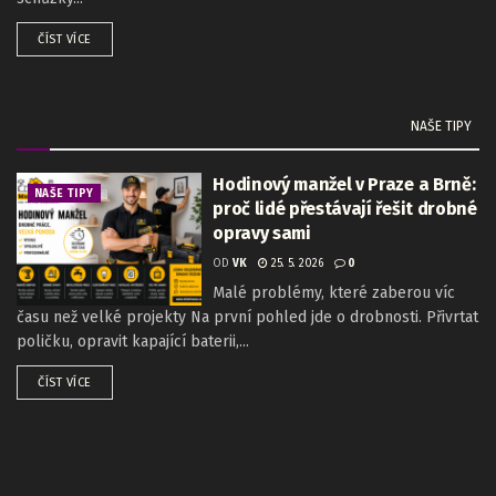
ČÍST VÍCE
NAŠE TIPY
Hodinový manžel v Praze a Brně:
NAŠE TIPY
proč lidé přestávají řešit drobné
opravy sami
OD
VK
25. 5. 2026
0
Malé problémy, které zaberou víc
času než velké projekty Na první pohled jde o drobnosti. Přivrtat
poličku, opravit kapající baterii,...
ČÍST VÍCE