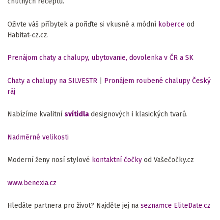
chutných receptů.
Oživte váš příbytek a pořiďte si vkusné a módní
koberce
od
Habitat-cz.cz.
Prenájom chaty a chalupy, ubytovanie, dovolenka v ČR a SK
Chaty a chalupy na SILVESTR
|
Pronájem roubené chalupy Český
ráj
Nabízíme kvalitní
svítidla
designových i klasických tvarů.
Nadměrné velikosti
Moderní ženy nosí stylové
kontaktní čočky
od Vašečočky.cz
www.benexia.cz
Hledáte partnera pro život? Najděte jej na
seznamce EliteDate.cz