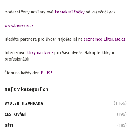
Moderní ženy nosí stylové
kontaktní čočky
od Vašečočky.cz
www.benexia.cz
Hledáte partnera pro život? Najděte jej na
seznamce EliteDate.cz
Interiérové
kliky na dveře
pro Vaše dveře. Nakupte kliky u
profesionálů!
Čtení na každý den
PLUS7
Najít v kategoriích
BYDLENÍ & ZAHRADA
(1 166)
CESTOVÁNÍ
(196)
DĚTI
(385)