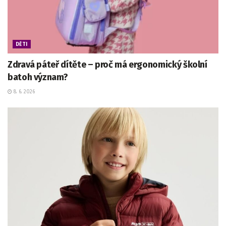
DĚTI
Zdravá páteř dítěte – proč má ergonomický školní
batoh význam?
8. 6. 2026