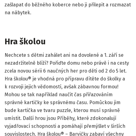
zašlapat do běžného koberce nebo ji přilepit a rozmazat
na nábytek.
Hra školou
Nechcete s dětmi zahálet ani na dovolené a 1. září se
nezadržitelně blíží? Pořiďte domu nebo právě i na cesty
zcela novou sérii 6 naučných her pro děti od 2 do 5 let.
Hra školou® je vhodná pro přípravu dítěte do školky a
k rozvoji jejich vědomostí, avšak zábavnou formou!
Mohou se tak například naučit čas přiřazováním
správné kartičky ke správnému času. Pomůckou jim
bude kartička ve tvaru puzzle, kterou musí správně
umístit. Další hrou jsou Příběhy, které zdokonalují
vyjadřovací schopnosti a pomáhají přemýšlet v širších
souvislostech. Hra školou® – Barvičky zabaví všechny