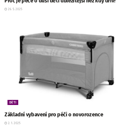
Proč je péče o duši dětí důležitější než kdy dřív?
26. 5. 2025
DĚTI
Základní vybavení pro péči o novorozence
2. 1. 2025