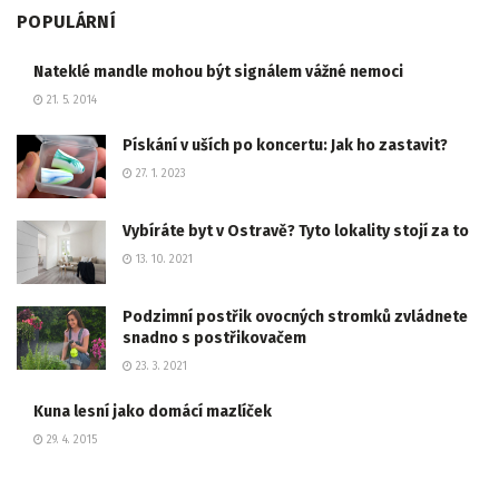
POPULÁRNÍ
Nateklé mandle mohou být signálem vážné nemoci
21. 5. 2014
Pískání v uších po koncertu: Jak ho zastavit?
27. 1. 2023
Vybíráte byt v Ostravě? Tyto lokality stojí za to
13. 10. 2021
Podzimní postřik ovocných stromků zvládnete
snadno s postřikovačem
23. 3. 2021
Kuna lesní jako domácí mazlíček
29. 4. 2015