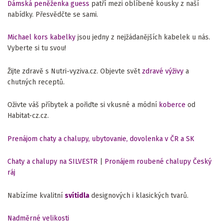
Dámská peněženka guess
patří mezi oblíbené kousky z naší
nabídky. Přesvědčte se sami.
Michael kors kabelky
jsou jedny z nejžádanějších kabelek u nás.
Vyberte si tu svou!
Žijte zdravě s Nutri-vyziva.cz. Objevte svět
zdravé výživy
a
chutných receptů.
Oživte váš příbytek a pořiďte si vkusné a módní
koberce
od
Habitat-cz.cz.
Prenájom chaty a chalupy, ubytovanie, dovolenka v ČR a SK
Chaty a chalupy na SILVESTR
|
Pronájem roubené chalupy Český
ráj
Nabízíme kvalitní
svítidla
designových i klasických tvarů.
Nadměrné velikosti