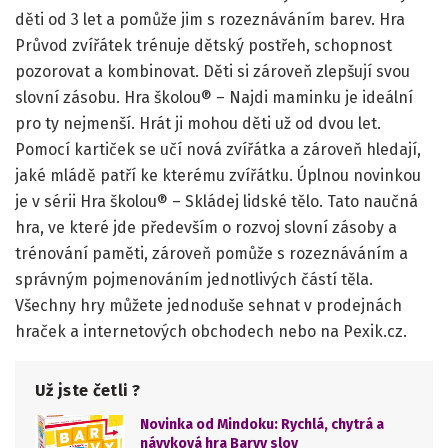
děti od 3 let a pomůže jim s rozeznáváním barev. Hra
Průvod zvířátek trénuje dětský postřeh, schopnost
pozorovat a kombinovat. Děti si zároveň zlepšují svou
slovní zásobu. Hra školou® – Najdi maminku je ideální
pro ty nejmenší. Hrát ji mohou děti už od dvou let.
Pomocí kartiček se učí nová zvířátka a zároveň hledají,
jaké mládě patří ke kterému zvířátku. Úplnou novinkou
je v sérii Hra školou® – Skládej lidské tělo. Tato naučná
hra, ve které jde především o rozvoj slovní zásoby a
trénování paměti, zároveň pomůže s rozeznáváním a
správným pojmenováním jednotlivých částí těla.
Všechny hry můžete jednoduše sehnat v prodejnách
hraček a internetových obchodech nebo na Pexik.cz.
Už jste četli ?
Novinka od Mindoku: Rychlá, chytrá a
návyková hra Barvy slov