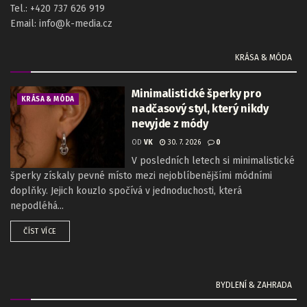
Tel.: +420 737 626 919
Email: info@k-media.cz
KRÁSA & MÓDA
Minimalistické šperky pro
KRÁSA & MÓDA
nadčasový styl, který nikdy
nevyjde z módy
OD
VK
30. 7. 2026
0
V posledních letech si minimalistické
šperky získaly pevné místo mezi nejoblíbenějšími módními
doplňky. Jejich kouzlo spočívá v jednoduchosti, která
nepodléhá...
ČÍST VÍCE
BYDLENÍ & ZAHRADA