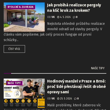
Jak probíhá realizace pergoly
BYDLENÍ & ZAHRADA
na klíč krok za krokem?
OD
VK
4. 5. 2026
0
Nejistota ohledně průběhu realizace
mnohé odradí od stavby pergoly. V
článku vám popíšeme, jak celý proces funguje od první
schůzky...
ČÍST VÍCE
NAŠE TIPY
Hodinový manžel v Praze a Brně:
NAŠE TIPY
proč lidé přestávají řešit drobné
opravy sami
OD
VK
25. 5. 2026
0
Malé problémy, které zaberou víc