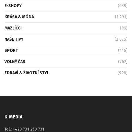
E-SHOPY
(638)
KRÁSA & MÓDA
(1 291)
MAZLÍČCI
(96)
NAŠE TIPY
(2 076)
SPORT
(116)
VOLNÝ ČAS
(762)
ZDRAVÍ & ŽIVOTNÍ STYL
(996)
K-MEDIA
Tel.: +420 731 250 731