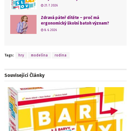
21. 7. 2026
Zdravá páteř dítěte – proč má
ergonomický školní batoh význam?
8. 6. 2026
Tags:
hry
modelína
rodina
Související
Články