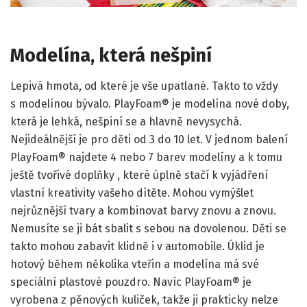
Modelína, která nešpiní
Lepivá hmota, od které je vše upatlané. Takto to vždy
s modelínou bývalo. PlayFoam® je modelína nové doby,
která je lehká, nešpiní se a hlavně nevysychá.
Nejideálnější je pro děti od 3 do 10 let. V jednom balení
PlayFoam® najdete 4 nebo 7 barev modelíny a k tomu
ještě tvořivé doplňky , které úplně stačí k vyjádření
vlastní kreativity vašeho dítěte. Mohou vymýšlet
nejrůznější tvary a kombinovat barvy znovu a znovu.
Nemusíte se ji bát sbalit s sebou na dovolenou. Děti se
takto mohou zabavit klidně i v automobile. Úklid je
hotový během několika vteřin a modelína má své
speciální plastové pouzdro. Navíc PlayFoam® je
vyrobena z pěnových kuliček, takže ji prakticky nelze