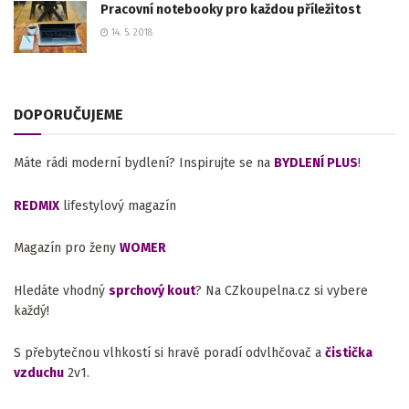
Pracovní notebooky pro každou příležitost
14. 5. 2018
DOPORUČUJEME
Máte rádi moderní bydlení? Inspirujte se na
BYDLENÍ PLUS
!
REDMIX
lifestylový magazín
Magazín pro ženy
WOMER
Hledáte vhodný
sprchový kout
? Na CZkoupelna.cz si vybere
každý!
S přebytečnou vlhkostí si hravě poradí odvlhčovač a
čistička
vzduchu
2v1.