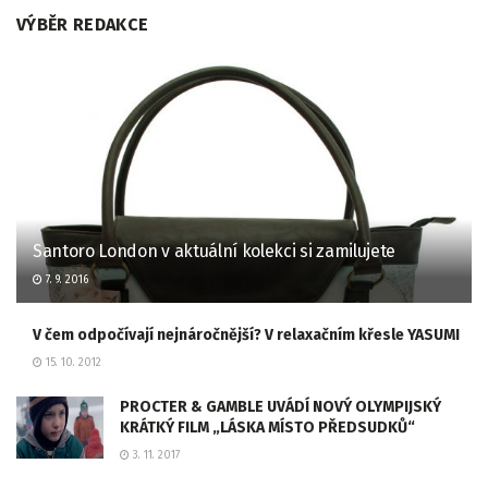
VÝBĚR REDAKCE
Santoro London v aktuální kolekci si zamilujete
7. 9. 2016
V čem odpočívají nejnáročnější? V relaxačním křesle YASUMI
15. 10. 2012
PROCTER & GAMBLE UVÁDÍ NOVÝ OLYMPIJSKÝ
KRÁTKÝ FILM „LÁSKA MÍSTO PŘEDSUDKŮ“
3. 11. 2017