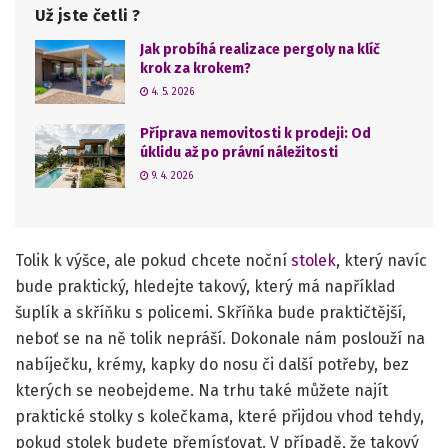
Už jste četli ?
Jak probíhá realizace pergoly na klíč
krok za krokem?
4. 5. 2026
Příprava nemovitosti k prodeji: Od
úklidu až po právní náležitosti
9. 4. 2026
Tolik k výšce, ale pokud chcete noční
stolek
, který navíc
bude praktický, hledejte takový, který má například
šuplík a skříňku s policemi. Skříňka bude praktičtější,
neboť se na ně tolik nepráší. Dokonale nám poslouží na
nabíječku, krémy, kapky do nosu či další potřeby, bez
kterých se neobejdeme. Na trhu také můžete najít
praktické stolky s kolečkama, které přijdou vhod tehdy,
pokud stolek budete přemísťovat. V případě, že takový