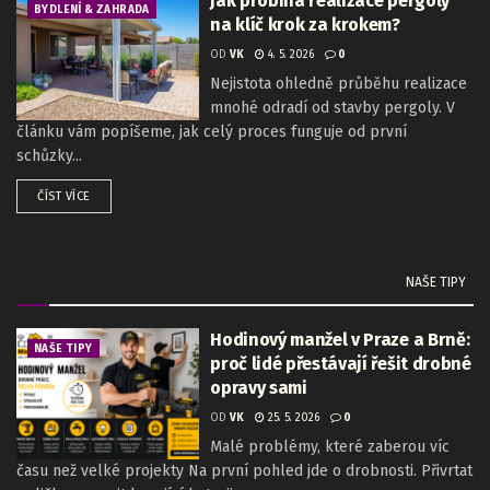
Jak probíhá realizace pergoly
BYDLENÍ & ZAHRADA
na klíč krok za krokem?
OD
VK
4. 5. 2026
0
Nejistota ohledně průběhu realizace
mnohé odradí od stavby pergoly. V
článku vám popíšeme, jak celý proces funguje od první
schůzky...
ČÍST VÍCE
NAŠE TIPY
Hodinový manžel v Praze a Brně:
NAŠE TIPY
proč lidé přestávají řešit drobné
opravy sami
OD
VK
25. 5. 2026
0
Malé problémy, které zaberou víc
času než velké projekty Na první pohled jde o drobnosti. Přivrtat