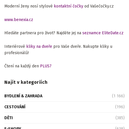
Moderní ženy nosí stylové
kontaktní čočky
od Vašečočky.cz
www.benexia.cz
Hledáte partnera pro život? Najděte jej na
seznamce EliteDate.cz
Interiérové
kliky na dveře
pro Vaše dveře. Nakupte kliky u
profesionálů!
Čtení na každý den
PLUS7
Najít v kategoriích
BYDLENÍ & ZAHRADA
(1 166)
CESTOVÁNÍ
(196)
DĚTI
(385)
E-SHOPY
(638)