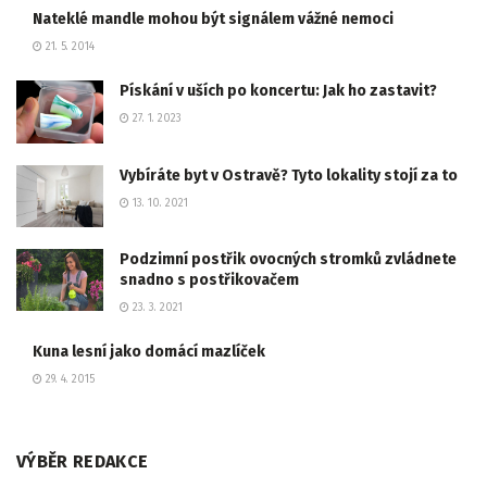
Nateklé mandle mohou být signálem vážné nemoci
21. 5. 2014
Pískání v uších po koncertu: Jak ho zastavit?
27. 1. 2023
Vybíráte byt v Ostravě? Tyto lokality stojí za to
13. 10. 2021
Podzimní postřik ovocných stromků zvládnete
snadno s postřikovačem
23. 3. 2021
Kuna lesní jako domácí mazlíček
29. 4. 2015
VÝBĚR REDAKCE