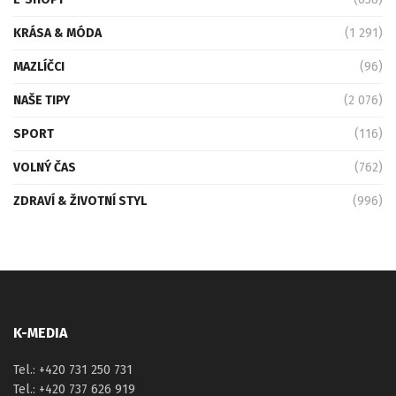
KRÁSA & MÓDA
(1 291)
MAZLÍČCI
(96)
NAŠE TIPY
(2 076)
SPORT
(116)
VOLNÝ ČAS
(762)
ZDRAVÍ & ŽIVOTNÍ STYL
(996)
K-MEDIA
Tel.: +420 731 250 731
Tel.: +420 737 626 919