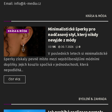
Email: info@k-media.cz
KRÁSA & MÓDA
Minimalistické šperky pro
KRÁSA & MÓDA
nadčasový styl, který nikdy
nevyjde z módy
OD
VK
30. 7. 2026
0
V posledních letech si minimalistické
šperky získaly pevné místo mezi nejoblíbenějšími módními
doplňky. Jejich kouzlo spočívá v jednoduchosti, která
nepodléhá...
ČÍST VÍCE
BYDLENÍ & ZAHRADA