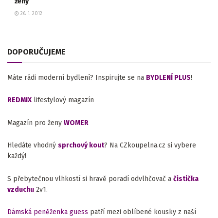
ženy
26. 1. 2012
DOPORUČUJEME
Máte rádi moderní bydlení? Inspirujte se na
BYDLENÍ PLUS
!
REDMIX
lifestylový magazín
Magazín pro ženy
WOMER
Hledáte vhodný
sprchový kout
? Na CZkoupelna.cz si vybere
každý!
S přebytečnou vlhkostí si hravě poradí odvlhčovač a
čistička
vzduchu
2v1.
Dámská peněženka guess
patří mezi oblíbené kousky z naší