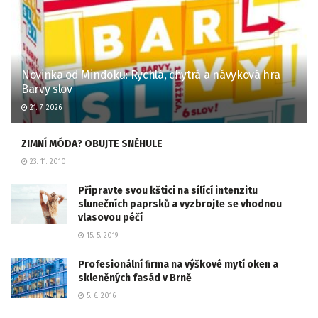
Novinka od Mindoku: Rychlá, chytrá a návyková hra
Barvy slov
21. 7. 2026
ZIMNÍ MÓDA? OBUJTE SNĚHULE
23. 11. 2010
Připravte svou kštici na sílící intenzitu
slunečních paprsků a vyzbrojte se vhodnou
vlasovou péčí
15. 5. 2019
Profesionální firma na výškové mytí oken a
skleněných fasád v Brně
5. 6. 2016