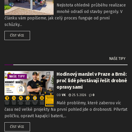
Nejistota ohledně průběhu realizace
mnohé odradí od stavby pergoly. V
článku vám popíšeme, jak celý proces funguje od první
schůzky...
ČÍST VÍCE
NAŠE TIPY
Hodinový manžel v Praze a Brně:
NAŠE TIPY
proč lidé přestávají řešit drobné
opravy sami
OD
VK
25. 5. 2026
0
Malé problémy, které zaberou víc
času než velké projekty Na první pohled jde o drobnosti. Přivrtat
poličku, opravit kapající baterii,...
ČÍST VÍCE