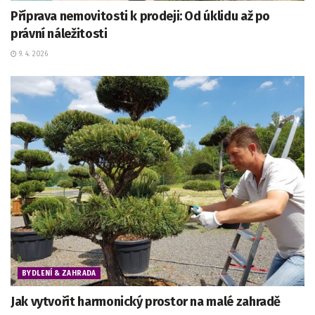
Příprava nemovitosti k prodeji: Od úklidu až po
právní náležitosti
9. 4. 2026
BYDLENÍ & ZAHRADA
Jak vytvořit harmonický prostor na malé zahradě