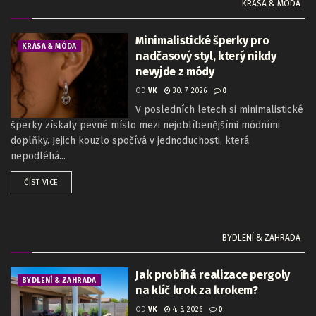
KRÁSA & MÓDA
Minimalistické šperky pro
KRÁSA & MÓDA
nadčasový styl, který nikdy
nevyjde z módy
OD
VK
30. 7. 2026
0
V posledních letech si minimalistické
šperky získaly pevné místo mezi nejoblíbenějšími módními
doplňky. Jejich kouzlo spočívá v jednoduchosti, která
nepodléhá...
ČÍST VÍCE
BYDLENÍ & ZAHRADA
Jak probíhá realizace pergoly
BYDLENÍ & ZAHRADA
na klíč krok za krokem?
OD
VK
4. 5. 2026
0