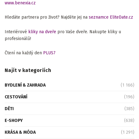
www.benexia.cz
Hledáte partnera pro život? Najděte jej na
seznamce EliteDate.cz
Interiérové
kliky na dveře
pro Vaše dveře. Nakupte kliky u
profesionálů!
Čtení na každý den
PLUS7
Najít v kategoriích
BYDLENÍ & ZAHRADA
(1 166)
CESTOVÁNÍ
(196)
DĚTI
(385)
E-SHOPY
(638)
KRÁSA & MÓDA
(1 291)