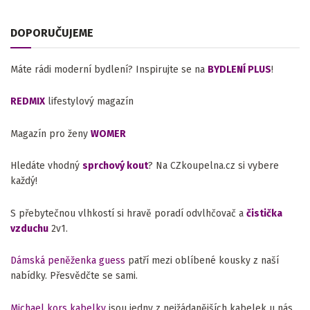
DOPORUČUJEME
Máte rádi moderní bydlení? Inspirujte se na
BYDLENÍ PLUS
!
REDMIX
lifestylový magazín
Magazín pro ženy
WOMER
Hledáte vhodný
sprchový kout
? Na CZkoupelna.cz si vybere
každý!
S přebytečnou vlhkostí si hravě poradí odvlhčovač a
čistička
vzduchu
2v1.
Dámská peněženka guess
patří mezi oblíbené kousky z naší
nabídky. Přesvědčte se sami.
Michael kors kabelky
jsou jedny z nejžádanějších kabelek u nás.