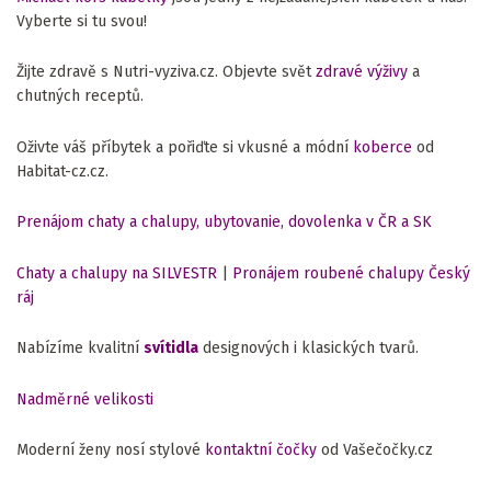
Vyberte si tu svou!
Žijte zdravě s Nutri-vyziva.cz. Objevte svět
zdravé výživy
a
chutných receptů.
Oživte váš příbytek a pořiďte si vkusné a módní
koberce
od
Habitat-cz.cz.
Prenájom chaty a chalupy, ubytovanie, dovolenka v ČR a SK
Chaty a chalupy na SILVESTR
|
Pronájem roubené chalupy Český
ráj
Nabízíme kvalitní
svítidla
designových i klasických tvarů.
Nadměrné velikosti
Moderní ženy nosí stylové
kontaktní čočky
od Vašečočky.cz