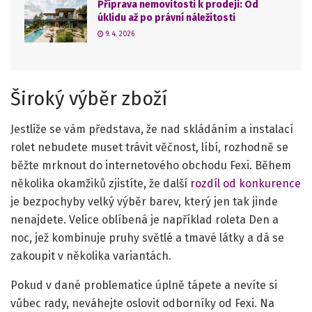
Příprava nemovitosti k prodeji: Od
úklidu až po právní náležitosti
9. 4. 2026
Široký výběr zboží
Jestliže se vám představa, že nad skládáním a instalací
rolet nebudete muset trávit věčnost, líbí, rozhodně se
běžte mrknout do internetového obchodu Fexi. Během
několika okamžiků zjistíte, že další
rozdíl od konkurence
je bezpochyby velký výběr barev, který jen tak jinde
nenajdete. Velice oblíbená je například roleta Den a
noc, jež kombinuje pruhy světlé a tmavé látky a dá se
zakoupit v několika variantách.
Pokud v dané problematice úplně tápete a nevíte si
vůbec rady, neváhejte oslovit odborníky od Fexi. Na