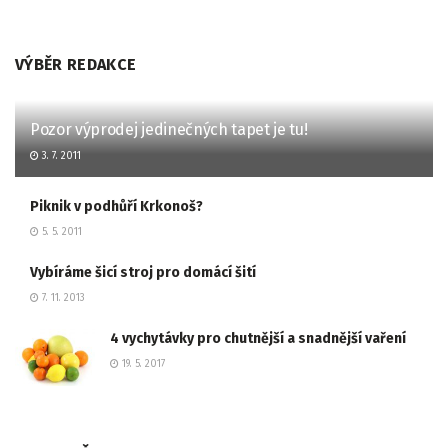
VÝBĚR REDAKCE
Pozor výprodej jedinečných tapet je tu!
3. 7. 2011
Piknik v podhůří Krkonoš?
5. 5. 2011
Vybíráme šicí stroj pro domácí šití
7. 11. 2013
4 vychytávky pro chutnější a snadnější vaření
19. 5. 2017