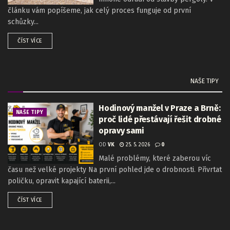
článku vám popíšeme, jak celý proces funguje od první
schůzky...
ČÍST VÍCE
NAŠE TIPY
Hodinový manžel v Praze a Brně:
NAŠE TIPY
proč lidé přestávají řešit drobné
opravy sami
OD
VK
25. 5. 2026
0
Malé problémy, které zaberou víc
času než velké projekty Na první pohled jde o drobnosti. Přivrtat
poličku, opravit kapající baterii,...
ČÍST VÍCE