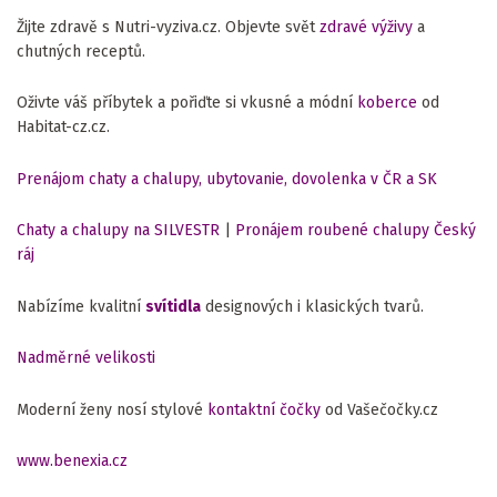
Žijte zdravě s Nutri-vyziva.cz. Objevte svět
zdravé výživy
a
chutných receptů.
Oživte váš příbytek a pořiďte si vkusné a módní
koberce
od
Habitat-cz.cz.
Prenájom chaty a chalupy, ubytovanie, dovolenka v ČR a SK
Chaty a chalupy na SILVESTR
|
Pronájem roubené chalupy Český
ráj
Nabízíme kvalitní
svítidla
designových i klasických tvarů.
Nadměrné velikosti
Moderní ženy nosí stylové
kontaktní čočky
od Vašečočky.cz
www.benexia.cz