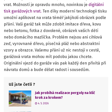
vrat. Možností je opravdu mnoho, novinkou je
digitální
tisk garážových vrat.
Ten díky moderní technologii tisku
umožní aplikovat na vrata téměř jakýkoli obrázek podle
přání. Vaši garáž tak může zdobit imitace dřeva, kovu
nebo betonu, fotka z dovolené, obrázek vašich dětí
nebo domácího mazlíčka. Problém nejsou ani cihlová
zeď, vyrovnané dřevo, písečná pláž nebo abstraktní
vzory a obrazce. Vašemu přání už nic nestojí v cestě,
garážová vrata mohou mít podobu jakou chcete.
Originální vjezd do garáže vás pak každý den přivítá při
návratu domů a bude dělat radost i sousedům.
Už jste četli ?
Jak probíhá realizace pergoly na klíč
krok za krokem?
4. 5. 2026