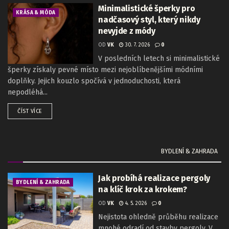
Minimalistické šperky pro
KRÁSA & MÓDA
nadčasový styl, který nikdy
nevyjde z módy
OD
VK
30. 7. 2026
0
V posledních letech si minimalistické
šperky získaly pevné místo mezi nejoblíbenějšími módními
doplňky. Jejich kouzlo spočívá v jednoduchosti, která
nepodléhá...
ČÍST VÍCE
BYDLENÍ & ZAHRADA
Jak probíhá realizace pergoly
BYDLENÍ & ZAHRADA
na klíč krok za krokem?
OD
VK
4. 5. 2026
0
Nejistota ohledně průběhu realizace
mnohé odradí od stavby pergoly. V