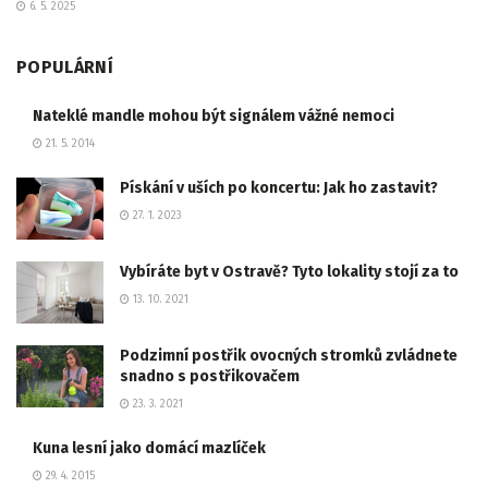
6. 5. 2025
POPULÁRNÍ
Nateklé mandle mohou být signálem vážné nemoci
21. 5. 2014
Pískání v uších po koncertu: Jak ho zastavit?
27. 1. 2023
Vybíráte byt v Ostravě? Tyto lokality stojí za to
13. 10. 2021
Podzimní postřik ovocných stromků zvládnete
snadno s postřikovačem
23. 3. 2021
Kuna lesní jako domácí mazlíček
29. 4. 2015