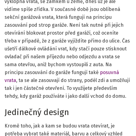
výklopná vrata, se zámkem u země, dnes už je ale
vidíme spíše zřídka. V současné době jsou oblíbená
sekční garážová vrata, která fungují na principu
zasouvání pod strop garáže. Není tak nutné při jejich
otevírání blokovat prostor před garáží, což oceníte
třeba v případě, že z garáže vyjíždíte přímo do ulice. Čas
ušetří dálkové ovládání vrat, kdy stačí pouze stisknout
ovladač při našem příjezdu nebo odjezdu a vrata se
sama otevřou, aniž bychom vystoupili z auta. Na
principu zasouvání do garáže fungují také
posuvná
vrata
, ta se ale zasouvají do strany, podél zdi a umožňují
tak i jen částečné otevření. To využijete především
tehdy, kdy garáž používáte i jako další vchod do domu.
Jedinečný design
Kromě toho, jak a kam se budou vrata otevírat, je
potřeba vybrat také materiál, barvu a celkový vzhled