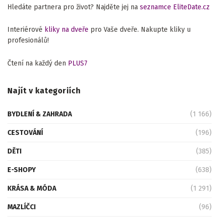
Hledáte partnera pro život? Najděte jej na
seznamce EliteDate.cz
Interiérové
kliky na dveře
pro Vaše dveře. Nakupte kliky u
profesionálů!
Čtení na každý den
PLUS7
Najít v kategoriích
BYDLENÍ & ZAHRADA
(1 166)
CESTOVÁNÍ
(196)
DĚTI
(385)
E-SHOPY
(638)
KRÁSA & MÓDA
(1 291)
MAZLÍČCI
(96)