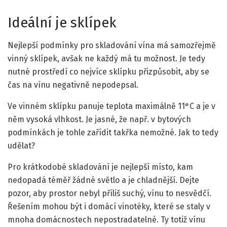
Ideální je sklípek
Nejlepší podmínky pro skladování vína má samozřejmě
vinný sklípek, avšak ne každý má tu možnost. Je tedy
nutné prostředí co nejvíce sklípku přizpůsobit, aby se
čas na vínu negativně nepodepsal.
Ve vinném sklípku panuje teplota maximálně 11°C a je v
něm vysoká vlhkost. Je jasné, že např. v bytových
podmínkách je tohle zařídit takřka nemožné. Jak to tedy
udělat?
Pro krátkodobé skladování je nejlepší místo, kam
nedopadá téměř žádné světlo a je chladnější. Dejte
pozor, aby prostor nebyl příliš suchý, vínu to nesvědčí.
Řešením mohou být i domácí vinotéky, které se staly v
mnoha domácnostech nepostradatelné. Ty totiž vínu