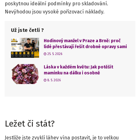
poskytnou ideální podmínky pro skladování.
Nevýhodou jsou vysoké pořizovací náklady.
Už jste četli ?
Hodinový manžel v Praze a Brně: proč
lidé přestávají řešit drobné opravy sami
25. 5. 2026
Láska v každém květu: Jak potěšit
maminku na dálku i osobně
8. 5. 2026
Ležet či stát?
Jestliže jste zvyklí láhev vína postavit, je to velkou