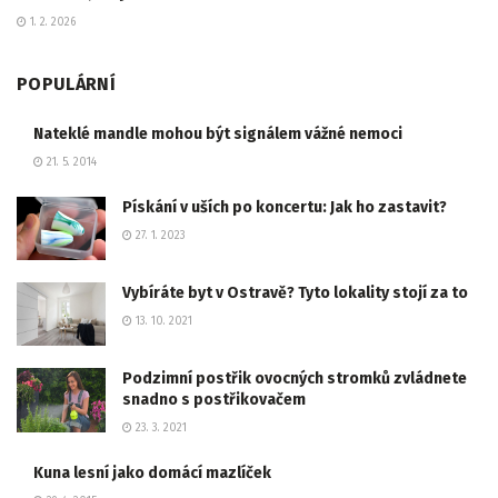
1. 2. 2026
POPULÁRNÍ
Nateklé mandle mohou být signálem vážné nemoci
21. 5. 2014
Pískání v uších po koncertu: Jak ho zastavit?
27. 1. 2023
Vybíráte byt v Ostravě? Tyto lokality stojí za to
13. 10. 2021
Podzimní postřik ovocných stromků zvládnete
snadno s postřikovačem
23. 3. 2021
Kuna lesní jako domácí mazlíček