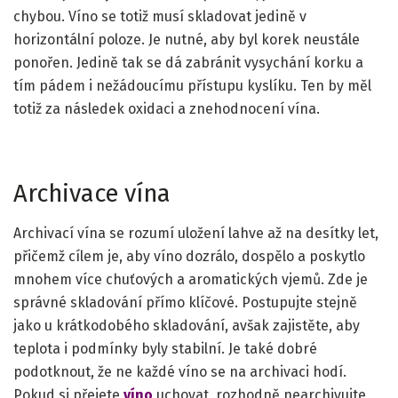
chybou. Víno se totiž musí skladovat jedině v
horizontální poloze. Je nutné, aby byl korek neustále
ponořen. Jedině tak se dá zabránit vysychání korku a
tím pádem i nežádoucímu přístupu kyslíku. Ten by měl
totiž za následek oxidaci a znehodnocení vína.
Archivace vína
Archivací vína se rozumí uložení lahve až na desítky let,
přičemž cílem je, aby víno dozrálo, dospělo a poskytlo
mnohem více chuťových a aromatických vjemů. Zde je
správné skladování přímo klíčové. Postupujte stejně
jako u krátkodobého skladování, avšak zajistěte, aby
teplota i podmínky byly stabilní. Je také dobré
podotknout, že ne každé víno se na archivaci hodí.
Pokud si přejete
víno
uchovat, rozhodně nearchivujte