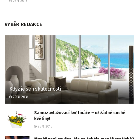
29. 4. 2015
VÝBĚR REDAKCE
Když je sen skutečností
20. 8. 2018
Samozavlažovací květináče – už žádné suché
květiny!
26. 8. 2015