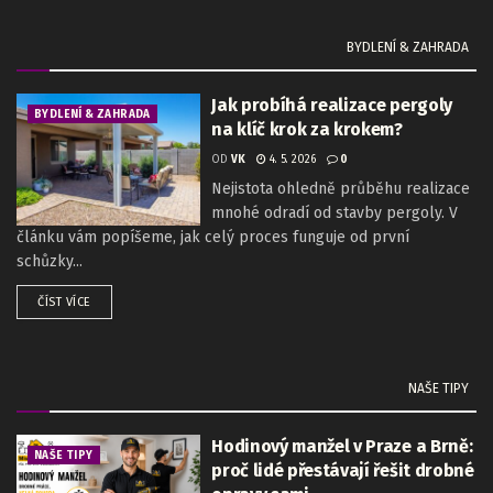
BYDLENÍ & ZAHRADA
Jak probíhá realizace pergoly
BYDLENÍ & ZAHRADA
na klíč krok za krokem?
OD
VK
4. 5. 2026
0
Nejistota ohledně průběhu realizace
mnohé odradí od stavby pergoly. V
článku vám popíšeme, jak celý proces funguje od první
schůzky...
ČÍST VÍCE
NAŠE TIPY
Hodinový manžel v Praze a Brně:
NAŠE TIPY
proč lidé přestávají řešit drobné