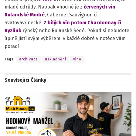
mladé odrůdy. Naopak vhodné je z
červených vín
Rulandské Modré
, Cabernet Sauvignon či
Svatovavřinecké.
Z bílých vín potom Chardonnay či
Ryzlink
rýnský nebo Rulanské Šedé. Pokud si nebudete
úplně jistí svým výběrem, v každé dobré vinotéce vám
poradí.
Tags:
archivace
uskladnění
víno
Související
Články