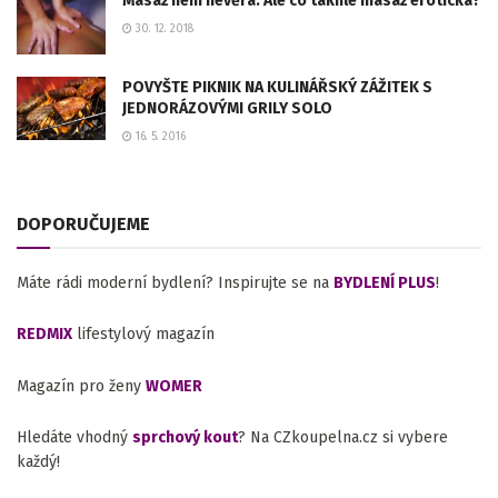
Masáž není nevěra. Ale co takhle masáž erotická?
30. 12. 2018
POVYŠTE PIKNIK NA KULINÁŘSKÝ ZÁŽITEK S
JEDNORÁZOVÝMI GRILY SOLO
16. 5. 2016
DOPORUČUJEME
Máte rádi moderní bydlení? Inspirujte se na
BYDLENÍ PLUS
!
REDMIX
lifestylový magazín
Magazín pro ženy
WOMER
Hledáte vhodný
sprchový kout
? Na CZkoupelna.cz si vybere
každý!