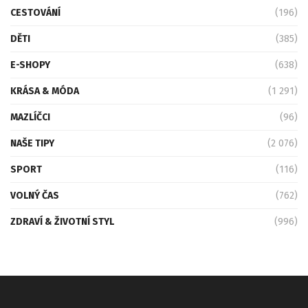
CESTOVÁNÍ
(196)
DĚTI
(385)
E-SHOPY
(638)
KRÁSA & MÓDA
(1 291)
MAZLÍČCI
(96)
NAŠE TIPY
(2 076)
SPORT
(116)
VOLNÝ ČAS
(762)
ZDRAVÍ & ŽIVOTNÍ STYL
(996)