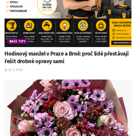
NAŠE TIPY
Hodinový manžel v Praze a Brně: proč lidé přestávají
řešit drobné opravy sami
25. 5. 2026