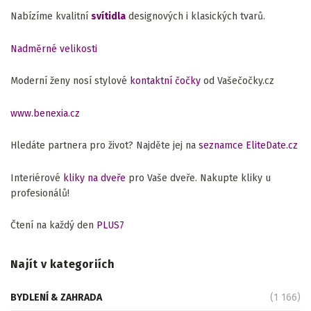
Nabízíme kvalitní
svítidla
designových i klasických tvarů.
Nadměrné velikosti
Moderní ženy nosí stylové
kontaktní čočky
od Vašečočky.cz
www.benexia.cz
Hledáte partnera pro život? Najděte jej na
seznamce EliteDate.cz
Interiérové
kliky na dveře
pro Vaše dveře. Nakupte kliky u
profesionálů!
Čtení na každý den
PLUS7
Najít v kategoriích
BYDLENÍ & ZAHRADA
(1 166)