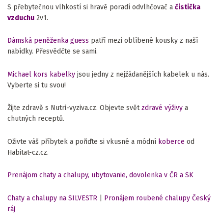
S přebytečnou vlhkostí si hravě poradí odvlhčovač a
čistička
vzduchu
2v1.
Dámská peněženka guess
patří mezi oblíbené kousky z naší
nabídky. Přesvědčte se sami.
Michael kors kabelky
jsou jedny z nejžádanějších kabelek u nás.
Vyberte si tu svou!
Žijte zdravě s Nutri-vyziva.cz. Objevte svět
zdravé výživy
a
chutných receptů.
Oživte váš příbytek a pořiďte si vkusné a módní
koberce
od
Habitat-cz.cz.
Prenájom chaty a chalupy, ubytovanie, dovolenka v ČR a SK
Chaty a chalupy na SILVESTR
|
Pronájem roubené chalupy Český
ráj