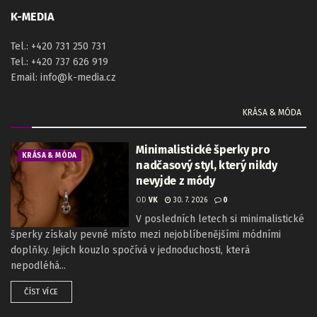
K-MEDIA
Tel.: +420 731 250 731
Tel.: +420 737 626 919
Email: info@k-media.cz
KRÁSA & MÓDA
Minimalistické šperky pro
KRÁSA & MÓDA
nadčasový styl, který nikdy
nevyjde z módy
OD
VK
30. 7. 2026
0
V posledních letech si minimalistické
šperky získaly pevné místo mezi nejoblíbenějšími módními
doplňky. Jejich kouzlo spočívá v jednoduchosti, která
nepodléhá...
ČÍST VÍCE