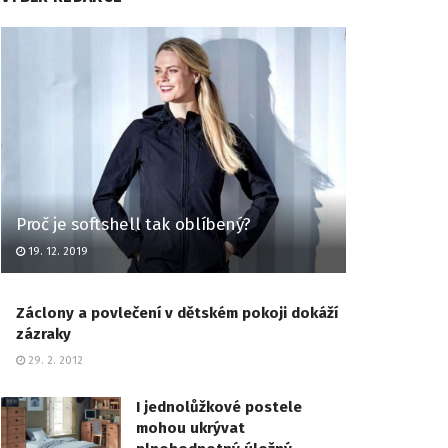
Proč je softshell tak oblíbený?
19. 12. 2019
Záclony a povlečení v dětském pokoji dokáží
zázraky
29. 2. 2012
I jednolůžkové postele
mohou ukrývat