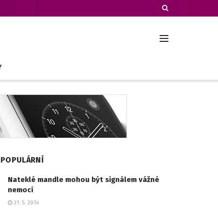
Y
POPULÁRNÍ
Nateklé mandle mohou být signálem vážné
nemoci
21. 5. 2014