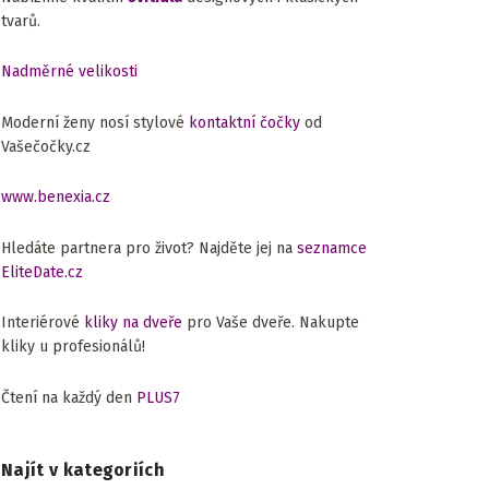
tvarů.
Nadměrné velikosti
Moderní ženy nosí stylové
kontaktní čočky
od
Vašečočky.cz
www.benexia.cz
Hledáte partnera pro život? Najděte jej na
seznamce
EliteDate.cz
Interiérové
kliky na dveře
pro Vaše dveře. Nakupte
kliky u profesionálů!
Čtení na každý den
PLUS7
Najít v kategoriích