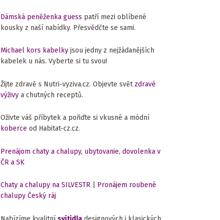
Dámská peněženka guess
patří mezi oblíbené
kousky z naší nabídky. Přesvědčte se sami.
Michael kors kabelky
jsou jedny z nejžádanějších
kabelek u nás. Vyberte si tu svou!
Žijte zdravě s Nutri-vyziva.cz. Objevte svět
zdravé
výživy
a chutných receptů.
Oživte váš příbytek a pořiďte si vkusné a módní
koberce
od Habitat-cz.cz.
Prenájom chaty a chalupy, ubytovanie, dovolenka v
ČR a SK
Chaty a chalupy na SILVESTR
|
Pronájem roubené
chalupy Český ráj
Nabízíme kvalitní
svítidla
designových i klasických