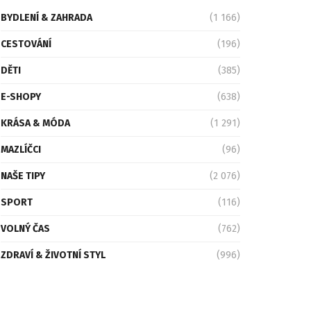
BYDLENÍ & ZAHRADA
(1 166)
CESTOVÁNÍ
(196)
DĚTI
(385)
E-SHOPY
(638)
KRÁSA & MÓDA
(1 291)
MAZLÍČCI
(96)
NAŠE TIPY
(2 076)
SPORT
(116)
VOLNÝ ČAS
(762)
ZDRAVÍ & ŽIVOTNÍ STYL
(996)