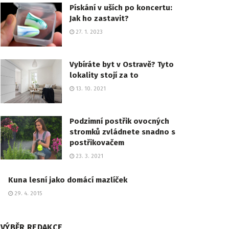
Pískání v uších po koncertu:
Jak ho zastavit?
27. 1. 2023
Vybíráte byt v Ostravě? Tyto
lokality stojí za to
13. 10. 2021
Podzimní postřik ovocných
stromků zvládnete snadno s
postřikovačem
23. 3. 2021
Kuna lesní jako domácí mazlíček
29. 4. 2015
VÝBĚR REDAKCE