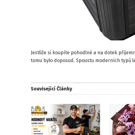
Jestliže si koupíte pohodlné a na dotek příjemn
tomu bylo doposud. Spoustu moderních typů le
Související
Články