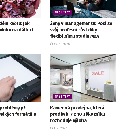
NAŠE TIPY
dém květu: Jak
Ženy v managementu: Posilte
inku na dálku i
svůj profesní růst díky
flexibilnímu studiu MBA
30. 4. 2026
NAŠE TIPY
 problémy při
Kamenná prodejna, která
velkých formátů a
prodává: 7 z 10 zákazníků
rozhoduje výloha
1. 2. 2026