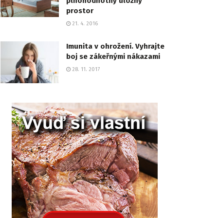
plnohodnotný úložný
prostor
21. 4. 2016
Imunita v ohrožení. Vyhrajte
boj se zákeřnými nákazami
28. 11. 2017