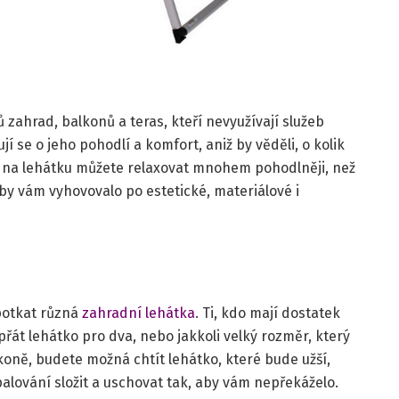
ů zahrad, balkonů a teras, kteří nevyužívají služeb
í se o jeho pohodlí a komfort, aniž by věděli, o kolik
om na lehátku můžete relaxovat mnohem pohodlněji, než
 aby vám vyhovovalo po estetické, materiálové i
potkat různá
zahradní lehátka
. Ti, kdo mají dostatek
řát lehátko pro dva, nebo jakkoli velký rozměr, který
lkoně, budete možná chtít lehátko, které bude užší,
palování složit a uschovat tak, aby vám nepřekáželo.