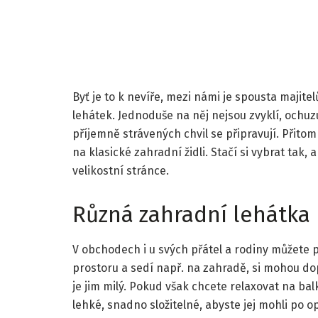
Byť je to k nevíře, mezi námi je spousta majitel
lehátek. Jednoduše na něj nejsou zvyklí, ochuzuj
příjemně strávených chvil se připravují. Přit
na klasické zahradní židli. Stačí si vybrat tak,
velikostní stránce.
Různá zahradní lehátka
V obchodech i u svých přátel a rodiny můžete 
prostoru a sedí např. na zahradě, si mohou dop
je jim milý. Pokud však chcete relaxovat na ba
lehké, snadno složitelné, abyste jej mohli po o