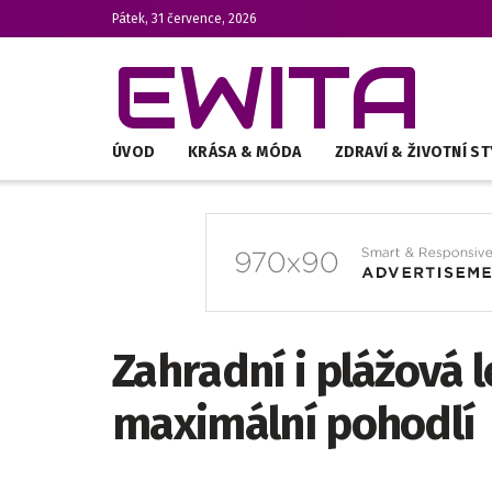
Pátek, 31 července, 2026
EWITA
ÚVOD
KRÁSA & MÓDA
ZDRAVÍ & ŽIVOTNÍ ST
Zahradní i plážová 
maximální pohodlí