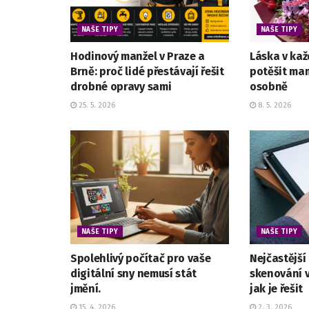
NAŠE TIPY
NAŠE TIPY
Hodinový manžel v Praze a
Láska v kaž
Brně: proč lidé přestávají řešit
potěšit mam
drobné opravy sami
osobně
25. 5. 2026
8. 5. 2026
NAŠE TIPY
NAŠE TIPY
Spolehlivý počítač pro vaše
Nejčastější
digitální sny nemusí stát
skenování 
jmění.
jak je řešit
15. 4. 2026
2. 3. 2026