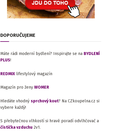
DOPORUČUJEME
Máte rádi moderní bydlení? Inspirujte se na
BYDLENÍ
PLUS
!
REDMIX
lifestylový magazín
Magazín pro ženy
WOMER
Hledáte vhodný
sprchový kout
? Na CZkoupelna.cz si
vybere každý!
S přebytečnou vlhkostí si hravě poradí odvlhčovač a
čistička vzduchu
2v1.