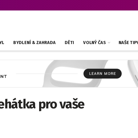
YL
BYDLENÍ & ZAHRADA
DĚTI
VOLNÝ ČAS
NAŠE TIP
lehátka pro vaše