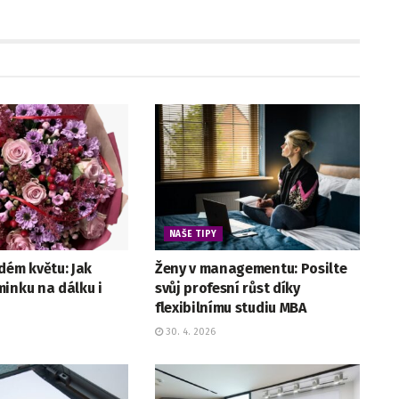
NAŠE TIPY
dém květu: Jak
Ženy v managementu: Posilte
inku na dálku i
svůj profesní růst díky
flexibilnímu studiu MBA
30. 4. 2026