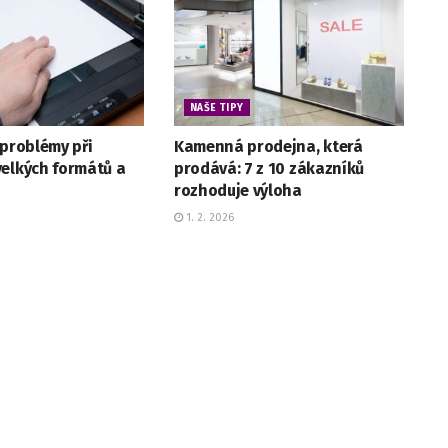
NAŠE TIPY
 problémy při
Kamenná prodejna, která
velkých formátů a
prodává: 7 z 10 zákazníků
rozhoduje výloha
1. 2. 2026