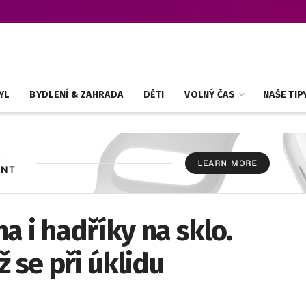
YL
BYDLENÍ & ZAHRADA
DĚTI
VOLNÝ ČAS
NAŠE TIP
a i hadříky na sklo.
 se při úklidu