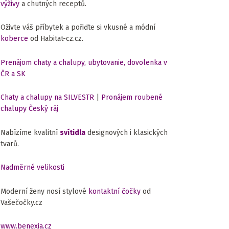
výživy
a chutných receptů.
Oživte váš příbytek a pořiďte si vkusné a módní
koberce
od Habitat-cz.cz.
Prenájom chaty a chalupy, ubytovanie, dovolenka v
ČR a SK
Chaty a chalupy na SILVESTR
|
Pronájem roubené
chalupy Český ráj
Nabízíme kvalitní
svítidla
designových i klasických
tvarů.
Nadměrné velikosti
Moderní ženy nosí stylové
kontaktní čočky
od
Vašečočky.cz
www.benexia.cz