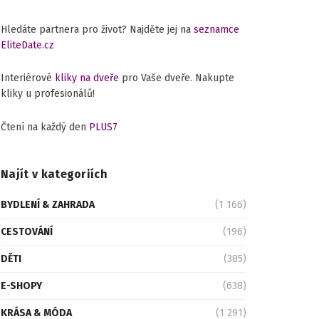
Hledáte partnera pro život? Najděte jej na
seznamce
EliteDate.cz
Interiérové
kliky na dveře
pro Vaše dveře. Nakupte
kliky u profesionálů!
Čtení na každý den
PLUS7
Najít v kategoriích
BYDLENÍ & ZAHRADA
(1 166)
CESTOVÁNÍ
(196)
DĚTI
(385)
E-SHOPY
(638)
KRÁSA & MÓDA
(1 291)