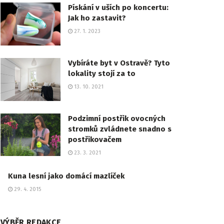
Pískání v uších po koncertu:
Jak ho zastavit?
27. 1. 2023
Vybíráte byt v Ostravě? Tyto
lokality stojí za to
13. 10. 2021
Podzimní postřik ovocných
stromků zvládnete snadno s
postřikovačem
23. 3. 2021
Kuna lesní jako domácí mazlíček
29. 4. 2015
VÝBĚR REDAKCE