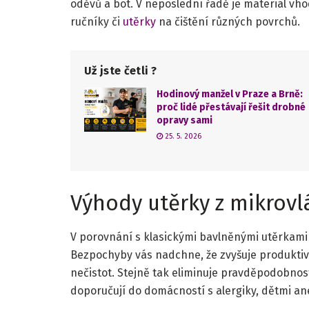
oděvů a bot. V neposlední řadě je materiál vho
ručníky či
utěrky
na čištění různých povrchů.
Už jste četli ?
Hodinový manžel v Praze a Brně:
proč lidé přestávají řešit drobné
opravy sami
25. 5. 2026
Výhody utěrky z mikrov
V porovnání s klasickými bavlněnými utěrkami
Bezpochyby vás nadchne, že zvyšuje produktivit
nečistot. Stejně tak eliminuje pravděpodobnos
doporučují do domácností s alergiky, dětmi a