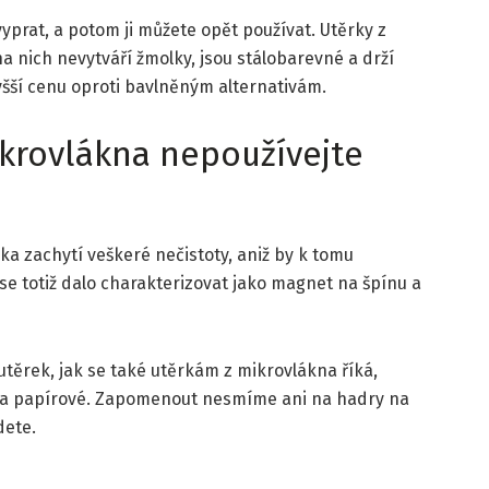
vyprat, a potom ji můžete opět používat. Utěrky z
a nich nevytváří žmolky, jsou stálobarevné a drží
šší cenu oproti bavlněným alternativám.
mikrovlákna nepoužívejte
rka zachytí veškeré nečistoty, aniž by k tomu
se totiž dalo charakterizovat jako magnet na špínu a
těrek, jak se také utěrkám z mikrovlákna říká,
 a papírové. Zapomenout nesmíme ani na hadry na
dete.