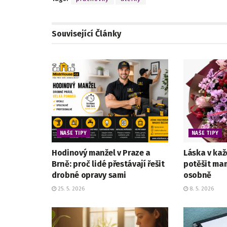
Související
Články
NAŠE TIPY
NAŠE TIPY
Hodinový manžel v Praze a
Láska v kaž
Brně: proč lidé přestávají řešit
potěšit mam
drobné opravy sami
osobně
25. 5. 2026
8. 5. 2026