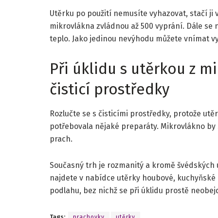
Utěrku po použití nemusíte vyhazovat, stačí ji 
mikrovlákna zvládnou až 500 vyprání. Dále se n
teplo. Jako jedinou nevýhodu můžete vnímat vy
Při úklidu s utěrkou z 
čisticí prostředky
Rozlučte se s čisticími prostředky, protože utě
potřebovala nějaké preparáty. Mikrovlákno by 
prach.
Současný trh je rozmanitý a kromě švédských u
najdete v nabídce utěrky houbové, kuchyňské
podlahu, bez nichž se při úklidu prostě neobej
Tags:
prachovky
utěrky