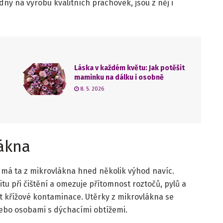
dný na výrobu kvalitních prachovek, jsou z něj i
Láska v každém květu: Jak potěšit
maminku na dálku i osobně
8. 5. 2026
lákna
 má ta z mikrovlákna hned několik výhod navíc.
u při čištění a omezuje přítomnost roztočů, pylů a
t křížové kontaminace. Utěrky z mikrovlákna se
nebo osobami s dýchacími obtížemi.