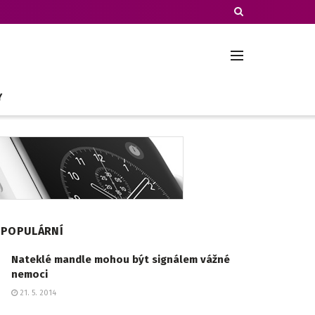
Y
POPULÁRNÍ
Nateklé mandle mohou být signálem vážné
nemoci
21. 5. 2014