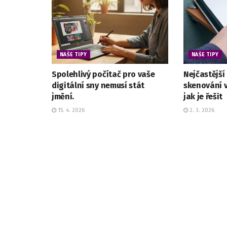
NAŠE TIPY
NAŠE TIPY
Spolehlivý počítač pro vaše
Nejčastější
digitální sny nemusí stát
skenování 
jmění.
jak je řešit
15. 4. 2026
2. 3. 2026