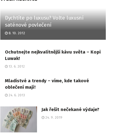
Dychtíte po luxusu? Volte luxusní
saténové povlečení
8. 10. 2012
Ochutnejte nejkvalitnější kávu světa – Kopi
Luwak!
13. 6. 2012
Mladistvé a trendy – víme, kde takové
oblečení mají!
24. 6. 2013
Jak řešit nečekané výdaje?
24. 9. 2019