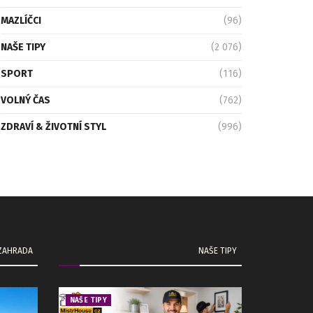
MAZLÍČCI
(96)
NAŠE TIPY
(2 076)
SPORT
(116)
VOLNÝ ČAS
(762)
ZDRAVÍ & ŽIVOTNÍ STYL
(996)
 ZAHRADA
NAŠE TIPY
NAŠE TIPY