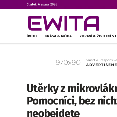
Čtvrtek, 6 srpna, 2026
EWITA
ÚVOD
KRÁSA & MÓDA
ZDRAVÍ & ŽIVOTNÍ ST
Utěrky z mikrovlákn
Pomocníci, bez nichž
neobejdete