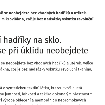
čně se neobejdete bez vhodných hadříků a utěrek.
z mikrovlákna, což je bez nadsázky vskutku revoluční
 hadříky na sklo.
se při úklidu neobejdete
ě se neobejdete bez vhodných hadříků a utěrek. Velice
lákna, což je bez nadsázky vskutku revoluční tkanina,
 o syntetickou textilní látku, kterou tvoří hustá
se jemností, lehkostí a takřka dokonalými vlastnostmi.
při výrobě oblečení a membrán do nepromokavých