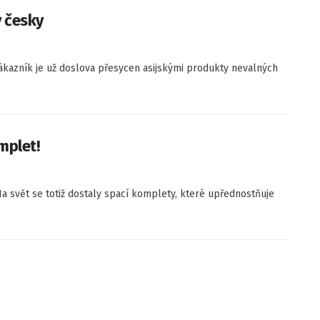
y česky
ákazník je už doslova přesycen asijskými produkty nevalných
mplet!
a svět se totiž dostaly spací komplety, které upřednostňuje