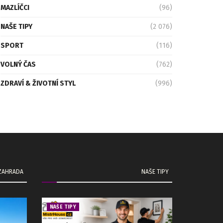
MAZLÍČCI
(96)
NAŠE TIPY
(2 076)
SPORT
(116)
VOLNÝ ČAS
(762)
ZDRAVÍ & ŽIVOTNÍ STYL
(996)
 ZAHRADA
NAŠE TIPY
NAŠE TIPY