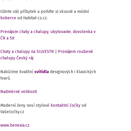
Oživte váš příbytek a pořiďte si vkusné a módní
koberce
od Habitat-cz.cz.
Prenájom chaty a chalupy, ubytovanie, dovolenka v
ČR a SK
Chaty a chalupy na SILVESTR
|
Pronájem roubené
chalupy Český ráj
Nabízíme kvalitní
svítidla
designových i klasických
tvarů.
Nadměrné velikosti
Moderní ženy nosí stylové
kontaktní čočky
od
Vašečočky.cz
www.benexia.cz