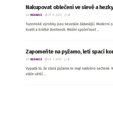
Nakupovat oblečení ve slevě a hezk
OD
REDAKCE
23. 9. 2013
0
Tuzemské výrobky jsou neustále žádanější. Moderní z
kvalit a krátké životnosti. Módní společnost ...
Zapomeňte na pyžamo, letí spací ko
OD
REDAKCE
29. 7. 2015
0
Vypadá to, že stará pyžama to mají nadobro sečtené. N
stále větší ...