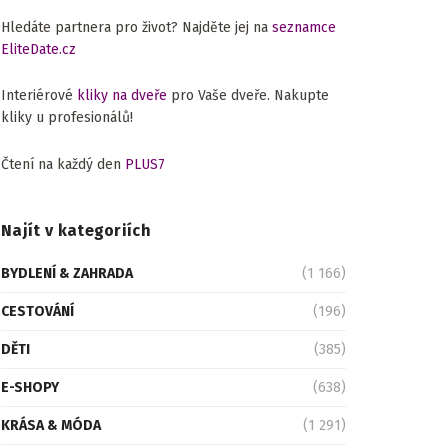
Hledáte partnera pro život? Najděte jej na
seznamce
EliteDate.cz
Interiérové
kliky na dveře
pro Vaše dveře. Nakupte
kliky u profesionálů!
Čtení na každý den
PLUS7
Najít v kategoriích
BYDLENÍ & ZAHRADA
(1 166)
CESTOVÁNÍ
(196)
DĚTI
(385)
E-SHOPY
(638)
KRÁSA & MÓDA
(1 291)