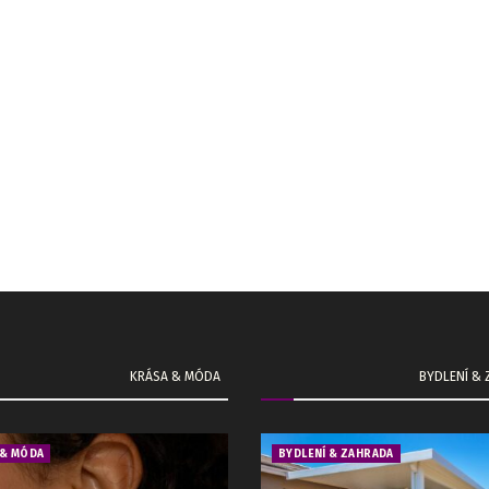
KRÁSA & MÓDA
BYDLENÍ &
 & MÓDA
BYDLENÍ & ZAHRADA