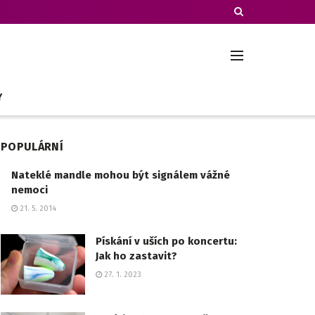
Y
POPULÁRNÍ
Nateklé mandle mohou být signálem vážné
nemoci
21. 5. 2014
Pískání v uších po koncertu:
Jak ho zastavit?
27. 1. 2023