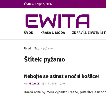
Čtvrtek, 6 srpna, 2026
EWITA
ÚVOD
KRÁSA & MÓDA
ZDRAVÍ & ŽIVOTNÍ ST
Úvod
Tag
pyžamo
Štítek:
pyžamo
Nebojte se usínat v noční košilce!
OD
REDAKCE
4. 11. 2014
0
Každá žena by měla vypadat krásně, přitažlivě a neodola