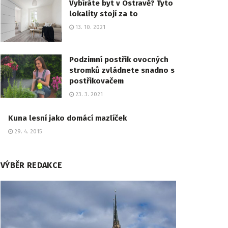
Vybíráte byt v Ostravě? Tyto
lokality stojí za to
13. 10. 2021
Podzimní postřik ovocných
stromků zvládnete snadno s
postřikovačem
23. 3. 2021
Kuna lesní jako domácí mazlíček
29. 4. 2015
VÝBĚR REDAKCE