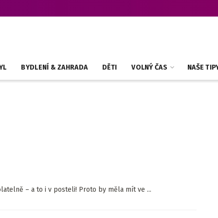
YL
BYDLENÍ & ZAHRADA
DĚTI
VOLNÝ ČAS
NAŠE TIP
telně – a to i v posteli! Proto by měla mít ve ...