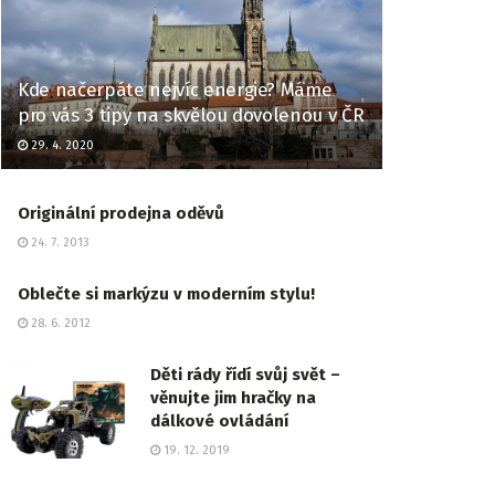
Kde načerpáte nejvíc energie? Máme
pro vás 3 tipy na skvělou dovolenou v ČR
29. 4. 2020
Originální prodejna oděvů
24. 7. 2013
Oblečte si markýzu v moderním stylu!
28. 6. 2012
Děti rády řídí svůj svět –
věnujte jim hračky na
dálkové ovládání
19. 12. 2019