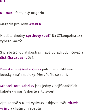
PLUS
!
REDMIX
lifestylový magazín
Magazín pro ženy
WOMER
Hledáte vhodný
sprchový kout
? Na CZkoupelna.cz si
vybere každý!
S přebytečnou vlhkostí si hravě poradí odvlhčovač a
čistička vzduchu
2v1.
Dámská peněženka guess
patří mezi oblíbené
kousky z naší nabídky. Přesvědčte se sami.
Michael kors kabelky
jsou jedny z nejžádanějších
kabelek u nás. Vyberte si tu svou!
Žijte zdravě s Nutri-vyziva.cz. Objevte svět
zdravé
výživy
a chutných receptů.