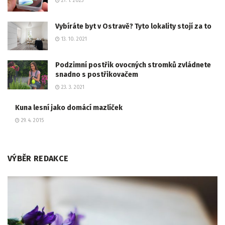
27. 1. 2023
Vybíráte byt v Ostravě? Tyto lokality stojí za to
13. 10. 2021
Podzimní postřik ovocných stromků zvládnete
snadno s postřikovačem
23. 3. 2021
Kuna lesní jako domácí mazlíček
29. 4. 2015
VÝBĚR REDAKCE