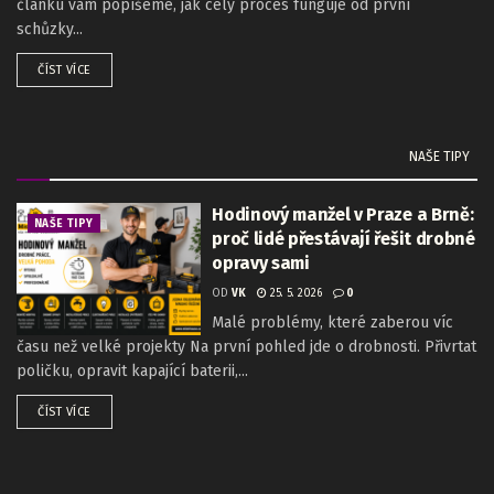
článku vám popíšeme, jak celý proces funguje od první
schůzky...
ČÍST VÍCE
NAŠE TIPY
Hodinový manžel v Praze a Brně:
NAŠE TIPY
proč lidé přestávají řešit drobné
opravy sami
OD
VK
25. 5. 2026
0
Malé problémy, které zaberou víc
času než velké projekty Na první pohled jde o drobnosti. Přivrtat
poličku, opravit kapající baterii,...
ČÍST VÍCE