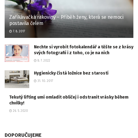
Zaříkávačka rakoviny – Příběh ženy, která se nemoci
postavila čelem
7. 8. 2017
Nechte si vyrobit fotokalendář a těšte se z krásy
svých fotografií i z toho, co je na nich
8. 7. 2022
Hygienicky čistá ložnice bez starostí
31. 10. 2017
Tekutý lifting umí omladit obličej i odstranit vrásky během
chvilky!
26. 5. 2020
DOPORUČUJEME