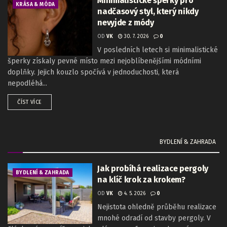
Minimalistické šperky pro
KRÁSA & MÓDA
nadčasový styl, který nikdy
nevyjde z módy
OD
VK
30. 7. 2026
0
V posledních letech si minimalistické
šperky získaly pevné místo mezi nejoblíbenějšími módními
doplňky. Jejich kouzlo spočívá v jednoduchosti, která
nepodléhá...
ČÍST VÍCE
BYDLENÍ & ZAHRADA
Jak probíhá realizace pergoly
BYDLENÍ & ZAHRADA
na klíč krok za krokem?
OD
VK
4. 5. 2026
0
Nejistota ohledně průběhu realizace
mnohé odradí od stavby pergoly. V