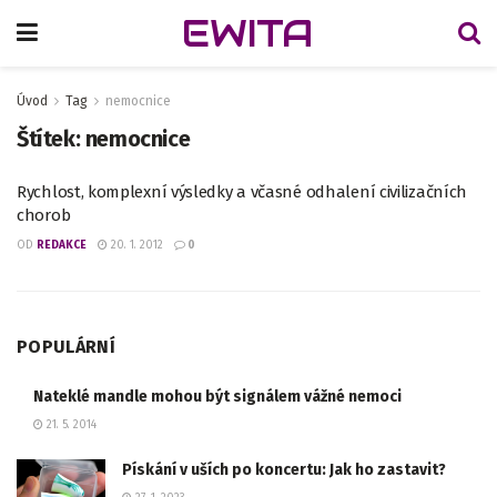
EWITA
Úvod
Tag
nemocnice
Štítek:
nemocnice
Rychlost, komplexní výsledky a včasné odhalení civilizačních
chorob
OD
REDAKCE
20. 1. 2012
0
POPULÁRNÍ
Nateklé mandle mohou být signálem vážné nemoci
21. 5. 2014
Pískání v uších po koncertu: Jak ho zastavit?