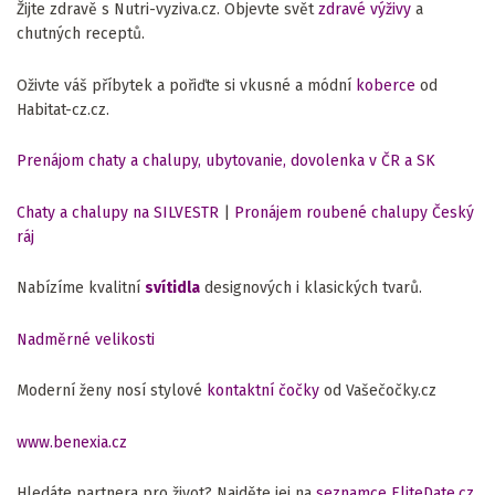
Žijte zdravě s Nutri-vyziva.cz. Objevte svět
zdravé výživy
a
chutných receptů.
Oživte váš příbytek a pořiďte si vkusné a módní
koberce
od
Habitat-cz.cz.
Prenájom chaty a chalupy, ubytovanie, dovolenka v ČR a SK
Chaty a chalupy na SILVESTR
|
Pronájem roubené chalupy Český
ráj
Nabízíme kvalitní
svítidla
designových i klasických tvarů.
Nadměrné velikosti
Moderní ženy nosí stylové
kontaktní čočky
od Vašečočky.cz
www.benexia.cz
Hledáte partnera pro život? Najděte jej na
seznamce EliteDate.cz