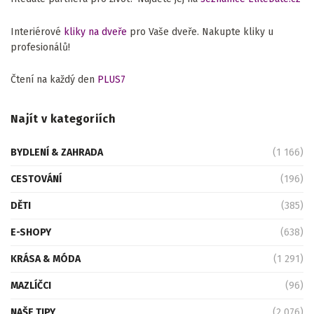
Interiérové
kliky na dveře
pro Vaše dveře. Nakupte kliky u
profesionálů!
Čtení na každý den
PLUS7
Najít v kategoriích
BYDLENÍ & ZAHRADA
(1 166)
CESTOVÁNÍ
(196)
DĚTI
(385)
E-SHOPY
(638)
KRÁSA & MÓDA
(1 291)
MAZLÍČCI
(96)
NAŠE TIPY
(2 076)