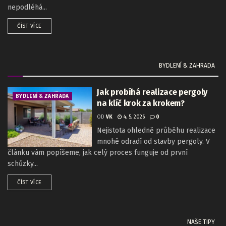
nepodléhá...
ČÍST VÍCE
BYDLENÍ & ZAHRADA
Jak probíhá realizace pergoly
BYDLENÍ & ZAHRADA
na klíč krok za krokem?
OD
VK
4. 5. 2026
0
Nejistota ohledně průběhu realizace
mnohé odradí od stavby pergoly. V
článku vám popíšeme, jak celý proces funguje od první
schůzky...
ČÍST VÍCE
NAŠE TIPY