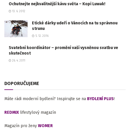
Ochutnejte nejkvalitnější kávu světa – Kopi Luwak!
13. 6. 2012
Etické dárky udeří o Vánocích na tu správnou
strunu
5. 12. 2016
Svatební koordinátor – promění vaší vysněnou svatbu ve
skutečnost
26. 4. 2011
DOPORUČUJEME
Máte rádi moderní bydlení? Inspirujte se na
BYDLENÍ PLUS
!
REDMIX
lifestylový magazín
Magazín pro ženy
WOMER