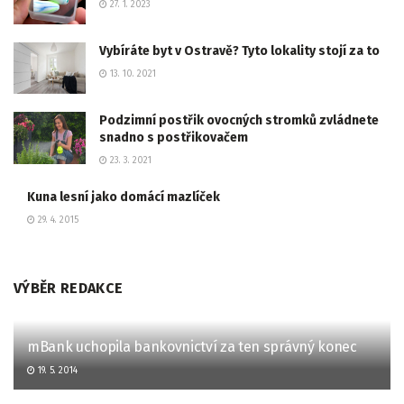
27. 1. 2023
Vybíráte byt v Ostravě? Tyto lokality stojí za to
13. 10. 2021
Podzimní postřik ovocných stromků zvládnete
snadno s postřikovačem
23. 3. 2021
Kuna lesní jako domácí mazlíček
29. 4. 2015
VÝBĚR REDAKCE
mBank uchopila bankovnictví za ten správný konec
19. 5. 2014