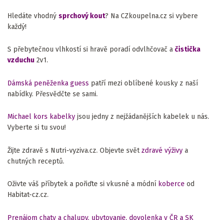
Hledáte vhodný
sprchový kout
? Na CZkoupelna.cz si vybere
každý!
S přebytečnou vlhkostí si hravě poradí odvlhčovač a
čistička
vzduchu
2v1.
Dámská peněženka guess
patří mezi oblíbené kousky z naší
nabídky. Přesvědčte se sami.
Michael kors kabelky
jsou jedny z nejžádanějších kabelek u nás.
Vyberte si tu svou!
Žijte zdravě s Nutri-vyziva.cz. Objevte svět
zdravé výživy
a
chutných receptů.
Oživte váš příbytek a pořiďte si vkusné a módní
koberce
od
Habitat-cz.cz.
Prenájom chaty a chalupy, ubytovanie, dovolenka v ČR a SK