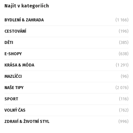
Najít v kategoriích
BYDLENÍ & ZAHRADA
(1 166)
CESTOVÁNÍ
(196)
DĚTI
(385)
E-SHOPY
(638)
KRÁSA & MÓDA
(1 291)
MAZLÍČCI
(96)
NAŠE TIPY
(2 076)
SPORT
(116)
VOLNÝ ČAS
(762)
ZDRAVÍ & ŽIVOTNÍ STYL
(996)