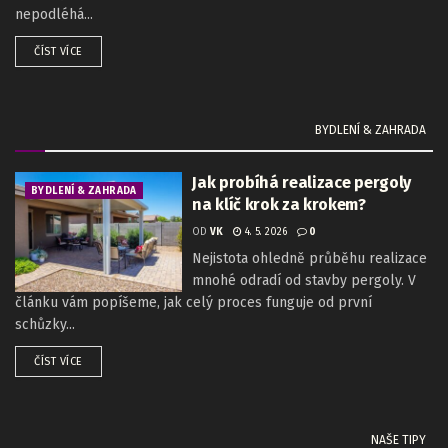
nepodléhá...
ČÍST VÍCE
BYDLENÍ & ZAHRADA
Jak probíhá realizace pergoly
BYDLENÍ & ZAHRADA
na klíč krok za krokem?
OD
VK
4. 5. 2026
0
Nejistota ohledně průběhu realizace
mnohé odradí od stavby pergoly. V
článku vám popíšeme, jak celý proces funguje od první
schůzky...
ČÍST VÍCE
NAŠE TIPY