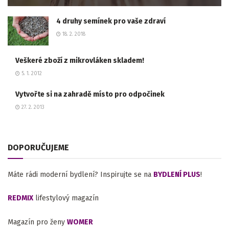
4 druhy semínek pro vaše zdraví
18. 2. 2018
Veškeré zboží z mikrovláken skladem!
5. 1. 2012
Vytvořte si na zahradě místo pro odpočinek
27. 2. 2013
DOPORUČUJEME
Máte rádi moderní bydlení? Inspirujte se na
BYDLENÍ PLUS
!
REDMIX
lifestylový magazín
Magazín pro ženy
WOMER