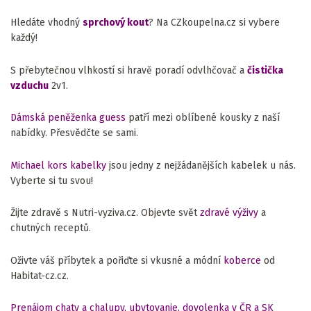
Hledáte vhodný
sprchový kout
? Na CZkoupelna.cz si vybere
každý!
S přebytečnou vlhkostí si hravě poradí odvlhčovač a
čistička
vzduchu
2v1.
Dámská peněženka guess
patří mezi oblíbené kousky z naší
nabídky. Přesvědčte se sami.
Michael kors kabelky
jsou jedny z nejžádanějších kabelek u nás.
Vyberte si tu svou!
Žijte zdravě s Nutri-vyziva.cz. Objevte svět
zdravé výživy
a
chutných receptů.
Oživte váš příbytek a pořiďte si vkusné a módní
koberce
od
Habitat-cz.cz.
Prenájom chaty a chalupy, ubytovanie, dovolenka v ČR a SK