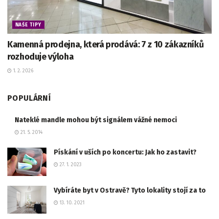
NAŠE TIPY
Kamenná prodejna, která prodává: 7 z 10 zákazníků
rozhoduje výloha
1. 2. 2026
POPULÁRNÍ
Nateklé mandle mohou být signálem vážné nemoci
21. 5. 2014
Pískání v uších po koncertu: Jak ho zastavit?
27. 1. 2023
Vybíráte byt v Ostravě? Tyto lokality stojí za to
13. 10. 2021