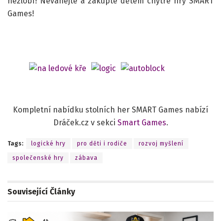
nezlobí! Neváhejte a zakupte dětem chytré hry SMART
Games!
Kompletní nabídku stolních her SMART Games nabízí
Dráček.cz v sekci
Smart Games
.
Tags:
logické hry
pro děti i rodiče
rozvoj myšlení
společenské hry
zábava
Související
Články