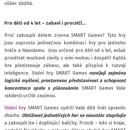
vůbec složitá.
Pro děti od 4 let – zabaví i procvičí…
Proč zakoupit dětem zrovna SMART Games? Tyto hry
jsou naprosto jedinečnou kombinací hry pro jednoho
hráče a hlavolamu. Jsou určené pro děti od 4 let, avšak
provětrat mozkové závity s nimi mohou i dospělí! Každá
hra představuje zábavu, ale také přispívá k rozvoji
inteligence. Stolní hry SMART Games
rozvíjejí zejména
logické myšlení, prostorovou představivost a schopnost
koncentrace spolu s plánováním
. SMART Games Vaše
ratolesti určitě zaujmou.
Stolní hry
SMART Games vydrží Vaše děti hrát opravdu
dlouho.
Obtížnost jednotlivých her se neustále stupňujíe
a zakoupit lze i doplňující balíčky. Prostě – kdo si hraje,