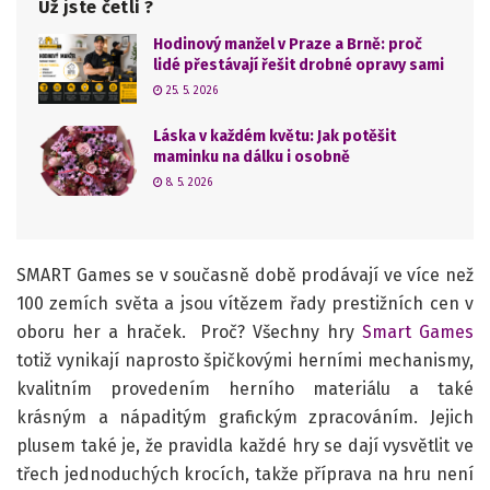
Už jste četli ?
Hodinový manžel v Praze a Brně: proč
lidé přestávají řešit drobné opravy sami
25. 5. 2026
Láska v každém květu: Jak potěšit
maminku na dálku i osobně
8. 5. 2026
SMART Games se v současně době prodávají ve více než
100 zemích světa a jsou vítězem řady prestižních cen v
oboru her a hraček. Proč? Všechny hry
Smart Games
totiž vynikají naprosto špičkovými herními mechanismy,
kvalitním provedením herního materiálu a také
krásným a nápaditým grafickým zpracováním. Jejich
plusem také je, že pravidla každé hry se dají vysvětlit ve
třech jednoduchých krocích, takže příprava na hru není