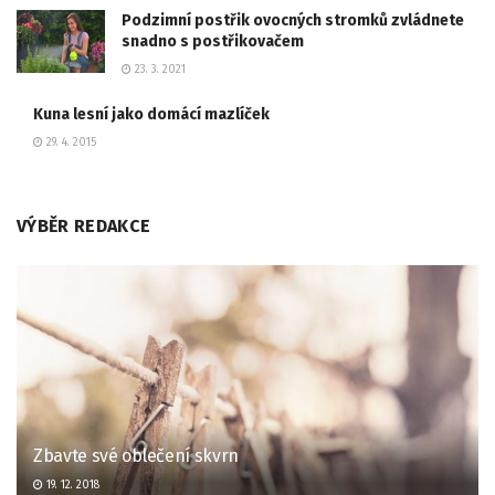
Podzimní postřik ovocných stromků zvládnete
snadno s postřikovačem
23. 3. 2021
Kuna lesní jako domácí mazlíček
29. 4. 2015
VÝBĚR REDAKCE
Zbavte své oblečení skvrn
19. 12. 2018