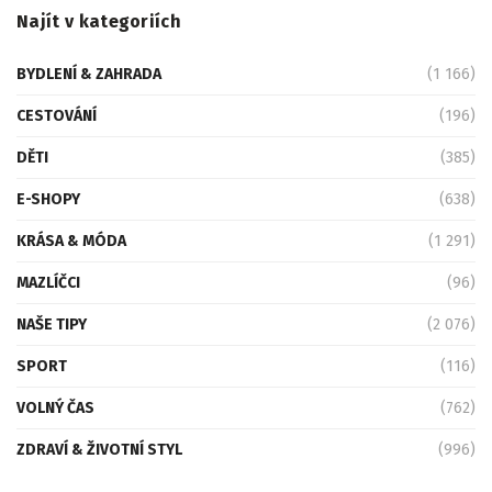
Najít v kategoriích
BYDLENÍ & ZAHRADA
(1 166)
CESTOVÁNÍ
(196)
DĚTI
(385)
E-SHOPY
(638)
KRÁSA & MÓDA
(1 291)
MAZLÍČCI
(96)
NAŠE TIPY
(2 076)
SPORT
(116)
VOLNÝ ČAS
(762)
ZDRAVÍ & ŽIVOTNÍ STYL
(996)