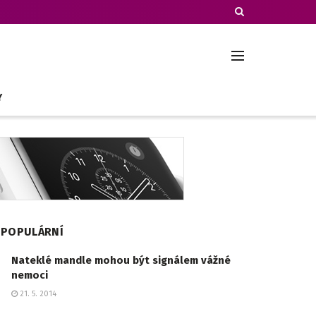
Y
POPULÁRNÍ
Nateklé mandle mohou být signálem vážné
nemoci
21. 5. 2014