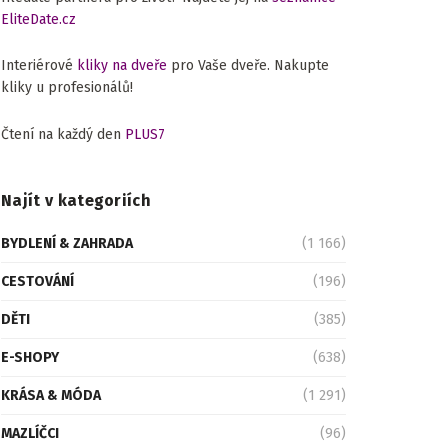
EliteDate.cz
Interiérové
kliky na dveře
pro Vaše dveře. Nakupte
kliky u profesionálů!
Čtení na každý den
PLUS7
Najít v kategoriích
BYDLENÍ & ZAHRADA
(1 166)
CESTOVÁNÍ
(196)
DĚTI
(385)
E-SHOPY
(638)
KRÁSA & MÓDA
(1 291)
MAZLÍČCI
(96)