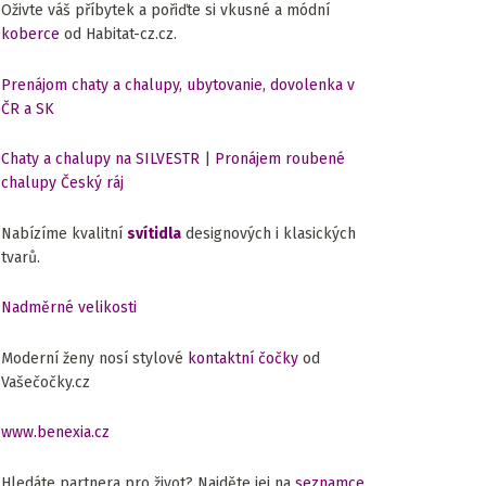
Oživte váš příbytek a pořiďte si vkusné a módní
koberce
od Habitat-cz.cz.
Prenájom chaty a chalupy, ubytovanie, dovolenka v
ČR a SK
Chaty a chalupy na SILVESTR
|
Pronájem roubené
chalupy Český ráj
Nabízíme kvalitní
svítidla
designových i klasických
tvarů.
Nadměrné velikosti
Moderní ženy nosí stylové
kontaktní čočky
od
Vašečočky.cz
www.benexia.cz
Hledáte partnera pro život? Najděte jej na
seznamce