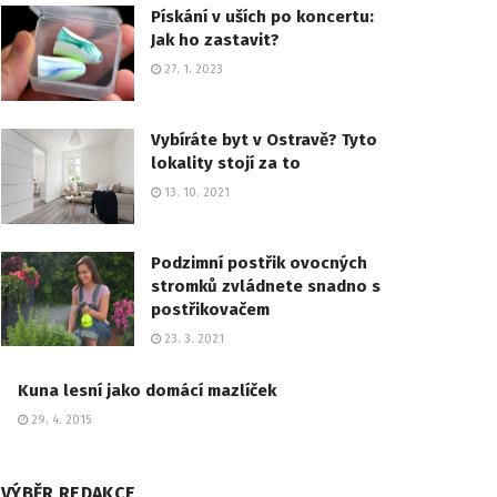
Pískání v uších po koncertu:
Jak ho zastavit?
27. 1. 2023
Vybíráte byt v Ostravě? Tyto
lokality stojí za to
13. 10. 2021
Podzimní postřik ovocných
stromků zvládnete snadno s
postřikovačem
23. 3. 2021
Kuna lesní jako domácí mazlíček
29. 4. 2015
VÝBĚR REDAKCE