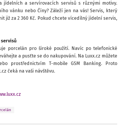
 jídelních a servírovacích servisů s různými motivy.
ního vánku nebo Číny? Záleží jen na vás! Servis, který
t již za 2 360 Kč. Pokud chcete vícedílný jídelní servis,
 servisů
uje porcelán pro široké použití. Navíc po telefonické
neváhejte a pusťte se do nakupování. Na Luxx.cz můžete
ebo prostřednictvím T-mobile GSM Banking. Proto
.cz čeká na vaši návštěvu.
ww.luxx.cz
rcelán