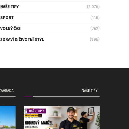
NAŠE TIPY
(2 076)
SPORT
(116)
VOLNÝ ČAS
(762)
ZDRAVÍ & ŽIVOTNÍ STYL
(996)
 ZAHRADA
NAŠE TIPY
NAŠE TIPY