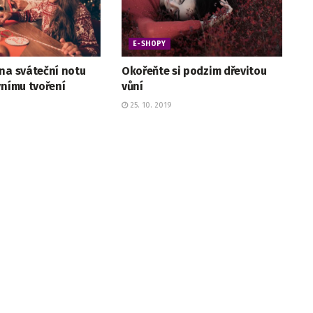
E-SHOPY
na sváteční notu
Okořeňte si podzim dřevitou
vnímu tvoření
vůní
25. 10. 2019