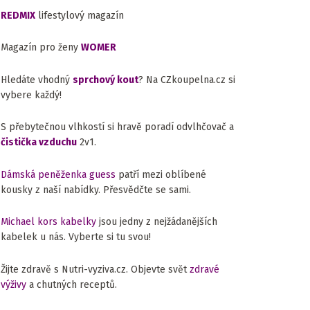
REDMIX
lifestylový magazín
Magazín pro ženy
WOMER
Hledáte vhodný
sprchový kout
? Na CZkoupelna.cz si
vybere každý!
S přebytečnou vlhkostí si hravě poradí odvlhčovač a
čistička vzduchu
2v1.
Dámská peněženka guess
patří mezi oblíbené
kousky z naší nabídky. Přesvědčte se sami.
Michael kors kabelky
jsou jedny z nejžádanějších
kabelek u nás. Vyberte si tu svou!
Žijte zdravě s Nutri-vyziva.cz. Objevte svět
zdravé
výživy
a chutných receptů.