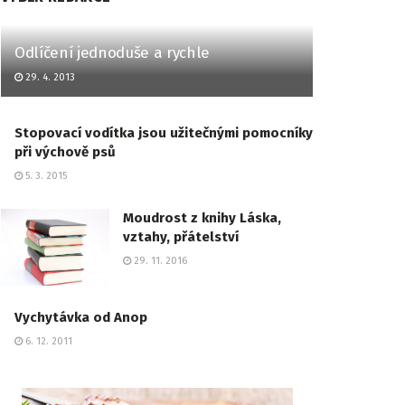
Odlíčení jednoduše a rychle
29. 4. 2013
Stopovací vodítka jsou užitečnými pomocníky
při výchově psů
5. 3. 2015
Moudrost z knihy Láska,
vztahy, přátelství
29. 11. 2016
Vychytávka od Anop
6. 12. 2011