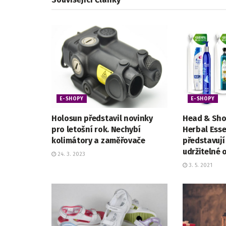
E-SHOPY
E-SHOPY
Holosun představil novinky
Head & Sho
pro letošní rok. Nechybí
Herbal Esse
kolimátory a zaměřovače
představují
udržitelné 
24. 3. 2023
3. 5. 2021