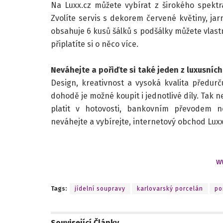
Na Luxx.cz můžete vybírat z širokého spektra
Zvolíte servis s dekorem červené květiny, jar
obsahuje 6 kusů šálků s podšálky můžete vlastni
připlatíte si o něco více.
Neváhejte a pořiďte si také jeden z luxusních
Design, kreativnost a vysoká kvalita předurč
dohodě je možné koupit i jednotlivé díly. Tak 
platit v hotovosti, bankovním převodem n
neváhejte a vybírejte, internetový obchod Luxx
w
Tags:
jídelní soupravy
karlovarský porcelán
po
Související
Články