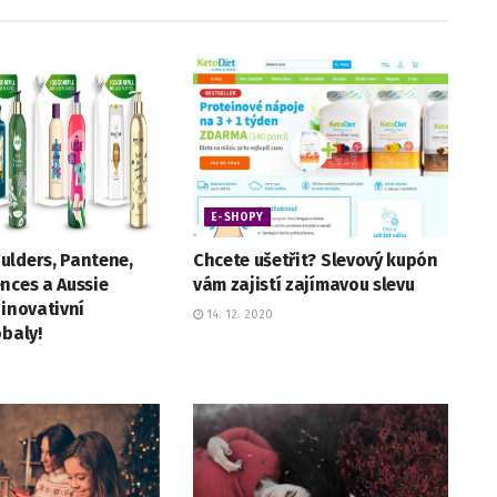
E-SHOPY
ulders, Pantene,
Chcete ušetřit? Slevový kupón
nces a Aussie
vám zajistí zajímavou slevu
 inovativní
14. 12. 2020
obaly!