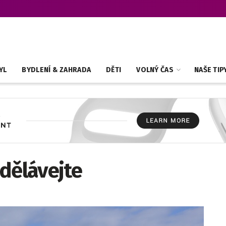
YL
BYDLENÍ & ZAHRADA
DĚTI
VOLNÝ ČAS
NAŠE TIP
dělávejte