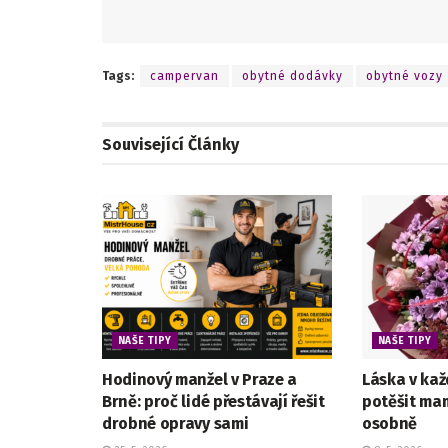
Tags:
campervan
obytné dodávky
obytné vozy
Související
Články
NAŠE TIPY
NAŠE TIPY
Hodinový manžel v Praze a
Láska v kaž
Brně: proč lidé přestávají řešit
potěšit mam
drobné opravy sami
osobně