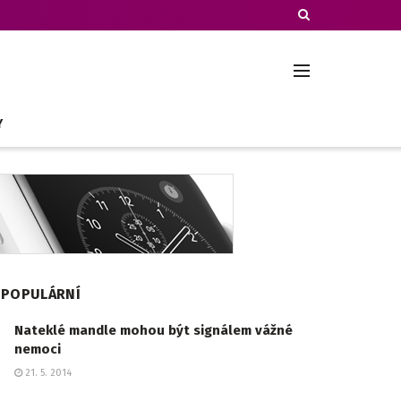
Y
POPULÁRNÍ
Nateklé mandle mohou být signálem vážné
nemoci
21. 5. 2014