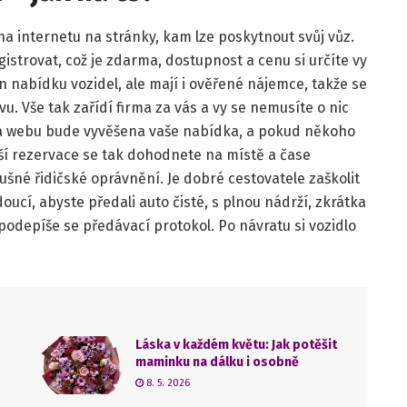
na internetu na stránky, kam lze poskytnout svůj vůz.
egistrovat, což je zdarma, dostupnost a cenu si určíte vy
jen nabídku vozidel, ale mají i ověřené nájemce, takže se
u. Vše tak zařídí firma za vás a vy se nemusíte o nic
 Na webu bude vyvěšena vaše nabídka, a pokud někoho
aší rezervace se tak dohodnete na místě a čase
lušné řidičské oprávnění. Je dobré cestovatele zaškolit
ucí, abyste předali auto čisté, s plnou nádrží, zkrátka
podepíše se předávací protokol. Po návratu si vozidlo
Láska v každém květu: Jak potěšit
maminku na dálku i osobně
8. 5. 2026