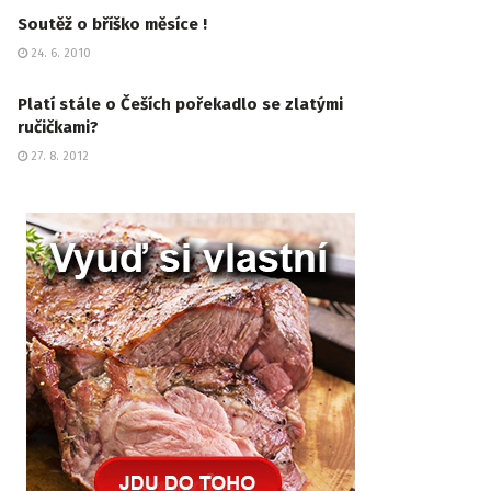
Soutěž o bříško měsíce !
24. 6. 2010
Platí stále o Češích pořekadlo se zlatými
ručičkami?
27. 8. 2012