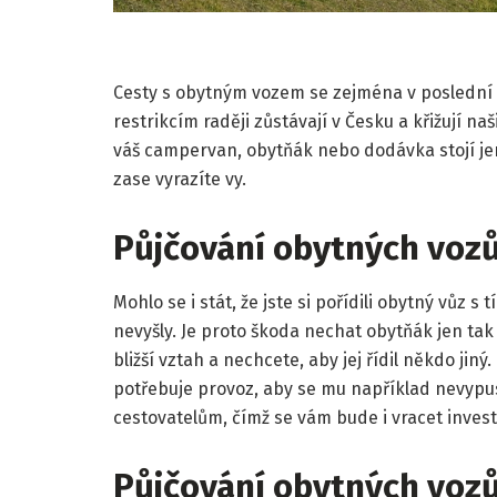
Cesty s obytným vozem se zejména v poslední d
restrikcím raději zůstávají v Česku a křižují na
váš campervan, obytňák nebo dodávka stojí jen
zase vyrazíte vy.
Půjčování obytných vozů
Mohlo se i stát, že jste si pořídili obytný vůz s
nevyšly. Je proto škoda nechat obytňák jen ta
bližší vztah a nechcete, aby jej řídil někdo jin
potřebuje provoz, aby se mu například nevypus
cestovatelům, čímž se vám bude i vracet investi
Půjčování obytných vozů 