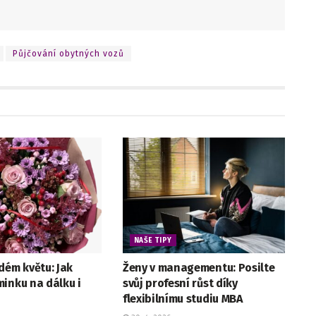
Půjčování obytných vozů
NAŠE TIPY
dém květu: Jak
Ženy v managementu: Posilte
inku na dálku i
svůj profesní růst díky
flexibilnímu studiu MBA