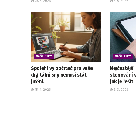
25. 5. 2026
8. 5. 2026
NAŠE TIPY
NAŠE TIPY
Spolehlivý počítač pro vaše
Nejčastější
digitální sny nemusí stát
skenování 
jmění.
jak je řešit
15. 4. 2026
2. 3. 2026