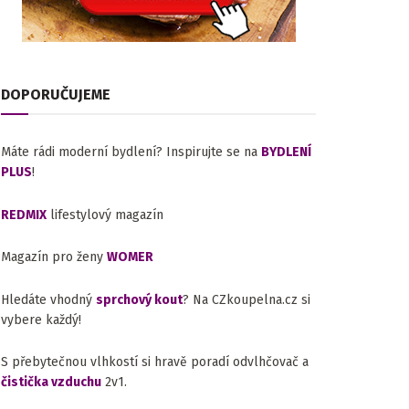
DOPORUČUJEME
Máte rádi moderní bydlení? Inspirujte se na
BYDLENÍ
PLUS
!
REDMIX
lifestylový magazín
Magazín pro ženy
WOMER
Hledáte vhodný
sprchový kout
? Na CZkoupelna.cz si
vybere každý!
S přebytečnou vlhkostí si hravě poradí odvlhčovač a
čistička vzduchu
2v1.