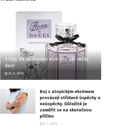
4 tipy na tu pravou vůni pro Váš velký
den!
21. 6. 2016
Boj s atopickým ekzémem
provázejí střídavé úspěchy a
neúspěchy. Důležité je
zaměřit se na skutečnou
příčinu
8. 1. 2019