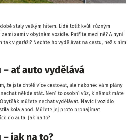
obě staly velkým hitem. Lidé totiž kvůli různým
ši zemi sami v obytném vozidle. Patříte mezi ně? A nyní
 tak v garáži? Nechte ho vydělávat na cestu, než s ním
 – ať auto vydělává
 tím, že jste chtěli více cestovat, ale nakonec vám plány
k nechat někde stát. Není to osobní vůz, k němuž máte
ý. Obytňák můžete nechat vydělávat. Navíc i vozidlo
tila kola apod. Můžete jej proto pronajímat
ce do auta. Jak na to?
– jak na to?