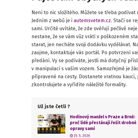
Není to nic složitého. Můžete se třeba podívat 
Jedním z webů je i
autemsvetem.cz
. Stačí se r
sami. Určitě uvítáte, že zde ověřují pečlivě ne
nestane, že se vám vůz vrátí v poškozeném stav
starat, jen necháte svoji dodávku vydělávat.
zaujme, kontaktuje vás portál. Po potvrzení v
předání. Vy se podíváte, jestli má dotyčný přís
v manipulaci s vaším vozem. Samozřejmě je žádo
připravené na cesty. Dostanete vratnou kauci, 
zkontrolujete a vyřídíte náležité formality.
Už jste četli ?
Hodinový manžel v Praze a Brně:
proč lidé přestávají řešit drobné
opravy sami
25. 5. 2026