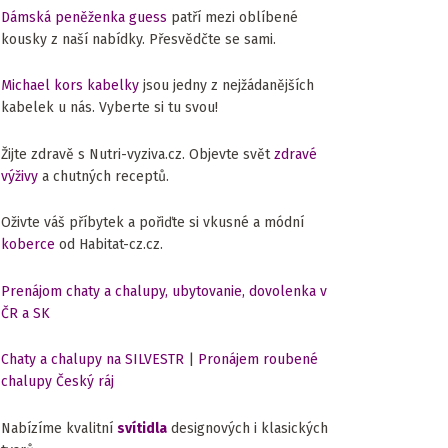
Dámská peněženka guess
patří mezi oblíbené
kousky z naší nabídky. Přesvědčte se sami.
Michael kors kabelky
jsou jedny z nejžádanějších
kabelek u nás. Vyberte si tu svou!
Žijte zdravě s Nutri-vyziva.cz. Objevte svět
zdravé
výživy
a chutných receptů.
Oživte váš příbytek a pořiďte si vkusné a módní
koberce
od Habitat-cz.cz.
Prenájom chaty a chalupy, ubytovanie, dovolenka v
ČR a SK
Chaty a chalupy na SILVESTR
|
Pronájem roubené
chalupy Český ráj
Nabízíme kvalitní
svítidla
designových i klasických