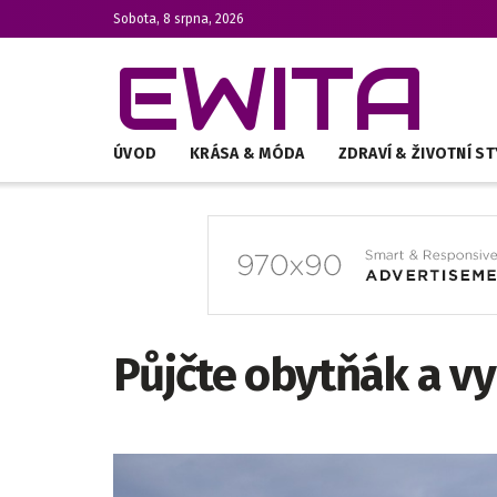
Sobota, 8 srpna, 2026
EWITA
ÚVOD
KRÁSA & MÓDA
ZDRAVÍ & ŽIVOTNÍ ST
Půjčte obytňák a vy