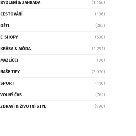
BYDLENÍ & ZAHRADA
(1 166)
CESTOVÁNÍ
(196)
DĚTI
(385)
E-SHOPY
(638)
KRÁSA & MÓDA
(1 291)
MAZLÍČCI
(96)
NAŠE TIPY
(2 076)
SPORT
(116)
VOLNÝ ČAS
(762)
ZDRAVÍ & ŽIVOTNÍ STYL
(996)