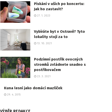
Pískání v uších po koncertu:
Jak ho zastavit?
27. 1. 2023
Vybíráte byt v Ostravě? Tyto
lokality stojí za to
13. 10. 2021
Podzimní postřik ovocných
stromků zvládnete snadno s
postřikovačem
23. 3. 2021
Kuna lesní jako domácí mazlíček
29. 4. 2015
VÝBĚR REDAKCE