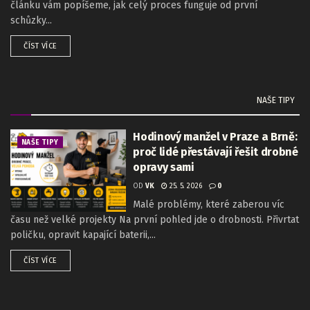
článku vám popíšeme, jak celý proces funguje od první
schůzky...
ČÍST VÍCE
NAŠE TIPY
Hodinový manžel v Praze a Brně:
NAŠE TIPY
proč lidé přestávají řešit drobné
opravy sami
OD
VK
25. 5. 2026
0
Malé problémy, které zaberou víc
času než velké projekty Na první pohled jde o drobnosti. Přivrtat
poličku, opravit kapající baterii,...
ČÍST VÍCE