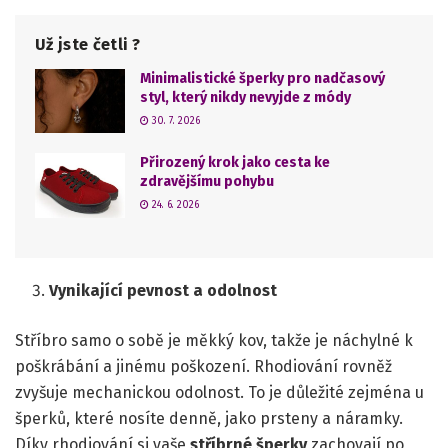
Už jste četli ?
Minimalistické šperky pro nadčasový
styl, který nikdy nevyjde z módy
30. 7. 2026
Přirozený krok jako cesta ke
zdravějšímu pohybu
24. 6. 2026
Vynikající pevnost a odolnost
Stříbro samo o sobě je měkký kov, takže je náchylné k
poškrábání a jinému poškození. Rhodiování rovněž
zvyšuje mechanickou odolnost. To je důležité zejména u
šperků, které nosíte denně, jako prsteny a náramky.
Díky rhodiování si vaše
stříbrné šperky
zachovají po