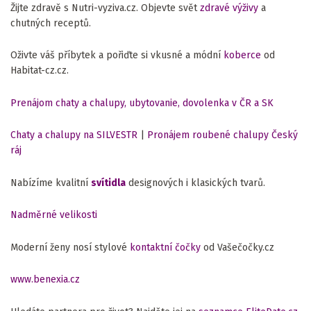
Žijte zdravě s Nutri-vyziva.cz. Objevte svět
zdravé výživy
a
chutných receptů.
Oživte váš příbytek a pořiďte si vkusné a módní
koberce
od
Habitat-cz.cz.
Prenájom chaty a chalupy, ubytovanie, dovolenka v ČR a SK
Chaty a chalupy na SILVESTR
|
Pronájem roubené chalupy Český
ráj
Nabízíme kvalitní
svítidla
designových i klasických tvarů.
Nadměrné velikosti
Moderní ženy nosí stylové
kontaktní čočky
od Vašečočky.cz
www.benexia.cz