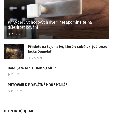
Při výběru vchodových dveří nezapomínejte na
důležitost kování
12. 1. 2021
Přijdete na tajemství, které v sobě skrývá trezor
Jacka Daniela?
27. 9. 2021
Holdujete tenisu nebo golfu?
25. 1. 2011
PUTOVÁNÍ K POSVÁTNÉ HOŘE KAILÁS
30. 5. 2011
DOPORUČUJEME