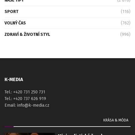
NAŠE TIPY
(2 076)
SPORT
(116)
VOLNÝ ČAS
(762)
ZDRAVÍ & ŽIVOTNÍ STYL
(996)
K-MEDIA
Tel.: +420 731 250 731
Tel.: +420 737 626 919
Email: info@k-media.cz
KRÁSA & MÓDA