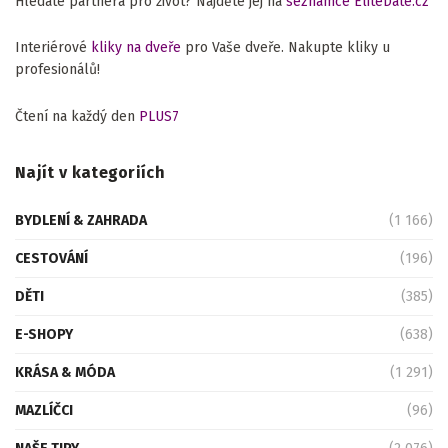
Hledáte partnera pro život? Najděte jej na
seznamce EliteDate.cz
Interiérové
kliky na dveře
pro Vaše dveře. Nakupte kliky u
profesionálů!
Čtení na každý den
PLUS7
Najít v kategoriích
BYDLENÍ & ZAHRADA
(1 166)
CESTOVÁNÍ
(196)
DĚTI
(385)
E-SHOPY
(638)
KRÁSA & MÓDA
(1 291)
MAZLÍČCI
(96)