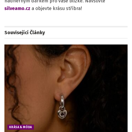
nádherným dárkem pro vaše blízké. Navštivte
silveamo.cz
a objevte krásu stříbra!
Související
Články
KRÁSA & MÓDA