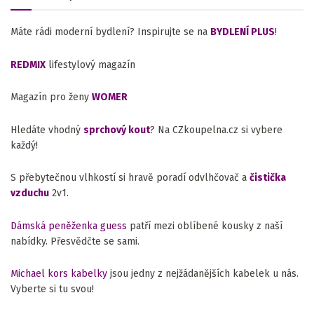
Máte rádi moderní bydlení? Inspirujte se na
BYDLENÍ PLUS
!
REDMIX
lifestylový magazín
Magazín pro ženy
WOMER
Hledáte vhodný
sprchový kout
? Na CZkoupelna.cz si vybere
každý!
S přebytečnou vlhkostí si hravě poradí odvlhčovač a
čistička
vzduchu
2v1.
Dámská peněženka guess
patří mezi oblíbené kousky z naší
nabídky. Přesvědčte se sami.
Michael kors kabelky
jsou jedny z nejžádanějších kabelek u nás.
Vyberte si tu svou!