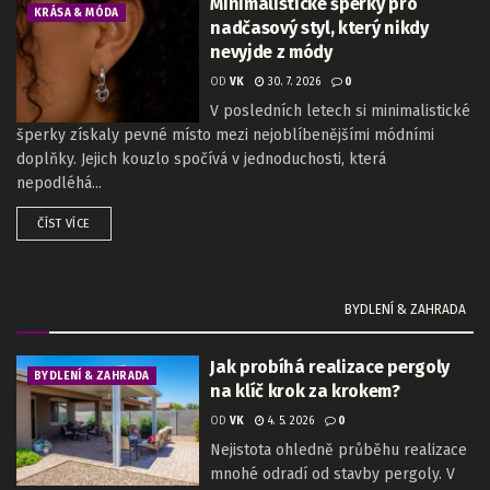
Minimalistické šperky pro
KRÁSA & MÓDA
nadčasový styl, který nikdy
nevyjde z módy
OD
VK
30. 7. 2026
0
V posledních letech si minimalistické
šperky získaly pevné místo mezi nejoblíbenějšími módními
doplňky. Jejich kouzlo spočívá v jednoduchosti, která
nepodléhá...
ČÍST VÍCE
BYDLENÍ & ZAHRADA
Jak probíhá realizace pergoly
BYDLENÍ & ZAHRADA
na klíč krok za krokem?
OD
VK
4. 5. 2026
0
Nejistota ohledně průběhu realizace
mnohé odradí od stavby pergoly. V