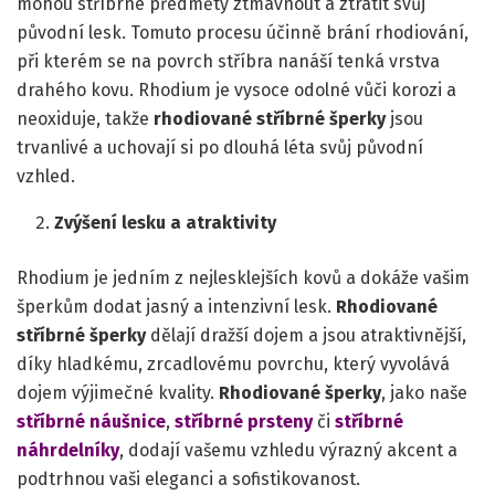
mohou stříbrné předměty ztmavnout a ztratit svůj
původní lesk. Tomuto procesu účinně brání rhodiování,
při kterém se na povrch stříbra nanáší tenká vrstva
drahého kovu. Rhodium je vysoce odolné vůči korozi a
neoxiduje, takže
rhodiované stříbrné šperky
jsou
trvanlivé a uchovají si po dlouhá léta svůj původní
vzhled.
Zvýšení lesku a atraktivity
Rhodium je jedním z nejlesklejších kovů a dokáže vašim
šperkům dodat jasný a intenzivní lesk.
Rhodiované
stříbrné šperky
dělají dražší dojem a jsou atraktivnější,
díky hladkému, zrcadlovému povrchu, který vyvolává
dojem výjimečné kvality.
Rhodiované šperky
, jako naše
stříbrné náušnice
,
stříbrné prsteny
či
stříbrné
náhrdelníky
, dodají vašemu vzhledu výrazný akcent a
podtrhnou vaši eleganci a sofistikovanost.