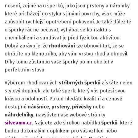
nošení, zejména u šperků, jako jsou prsteny a náramky,
které přicházejí do styku s jinými povrchy, však může
způsobit rychlejší opotřebení pokovení. Je také důležité
o šperky řádně pečovat, vyhýbat se kontaktu s
chemikáliemi a sundávat je před fyzickou aktivitou.
Dobrá zpráva je, že
rhodiování
lze obnovit tak, že se
obrátíte na klenotníka, aby vám vrstvu rhodia obnovil.
Díky tomu zůstanou vaše šperky po mnoho let v
perfektním stavu.
Výběrem rhodiovaných
stříbrných šperků
získáte nejen
stylový doplněk, ale také šperk, který vás potěší svou
krásou a odolností. Pokud hledáte kvalitní a cenově
dostupné
náušnice
,
prsteny
,
přívěsky
nebo
náhrdelníky
, navštivte naše webové stránky
silveamo.cz
. Najdete zde širokou nabídku
šperků
, které
budou dokonalým doplňkem pro váš vzhled nebo