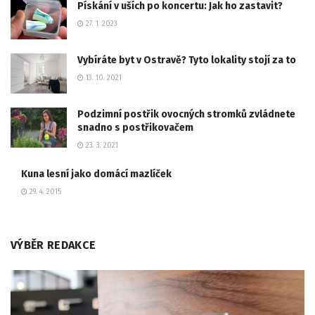
Pískání v uších po koncertu: Jak ho zastavit?
27. 1. 2023
Vybíráte byt v Ostravě? Tyto lokality stojí za to
13. 10. 2021
Podzimní postřik ovocných stromků zvládnete
snadno s postřikovačem
23. 3. 2021
Kuna lesní jako domácí mazlíček
29. 4. 2015
VÝBĚR REDAKCE