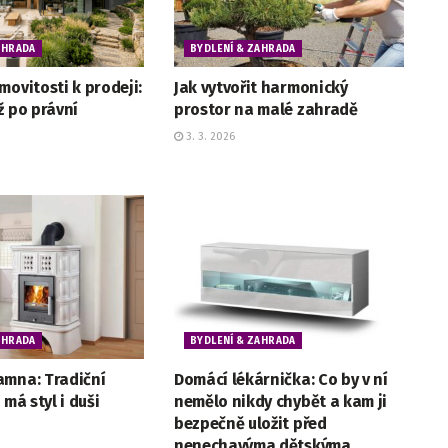
AHRADA
BYDLENÍ & ZAHRADA
movitosti k prodeji:
Jak vytvořit harmonický
ž po právní
prostor na malé zahradě
3. 3. 2026
AHRADA
BYDLENÍ & ZAHRADA
amna: Tradiční
Domácí lékárnička: Co by v ní
 má styl i duši
nemělo nikdy chybět a kam ji
bezpečně uložit před
nenechavýma dětskýma