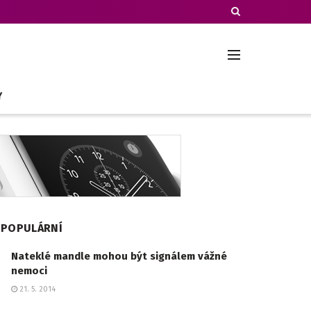
Y
POPULÁRNÍ
Nateklé mandle mohou být signálem vážné
nemoci
21. 5. 2014