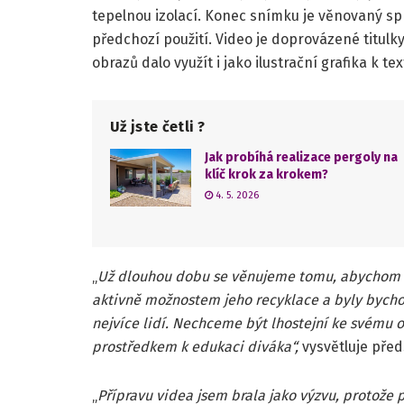
tepelnou izolací. Konec snímku je věnovaný sp
předchozí použití. Video je doprovázené titulk
obrazů dalo využít i jako ilustrační grafika k te
Už jste četli ?
Jak probíhá realizace pergoly na
klíč krok za krokem?
4. 5. 2026
„
Už dlouhou dobu se věnujeme tomu, abychom po
aktivně možnostem jeho recyklace a byly bycho
nejvíce lidí. Nechceme být lhostejní ke svému o
prostředkem k edukaci diváka“,
vysvětluje pře
„
Přípravu videa jsem brala jako výzvu, protože 