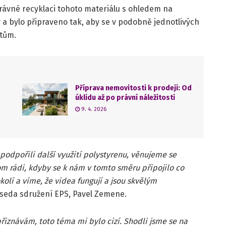
rávné recyklaci tohoto materiálu s ohledem na
y a bylo připraveno tak, aby se v podobně jednotlivých
xtům.
Příprava nemovitosti k prodeji: Od
úklidu až po právní náležitosti
9. 4. 2026
dpořili další využití polystyrenu, věnujeme se
m rádi, kdyby se k nám v tomto směru připojilo co
kolí a víme, že videa fungují a jsou skvělým
dseda sdružení EPS, Pavel Zemene.
přiznávám, toto téma mi bylo cizí. Shodli jsme se na