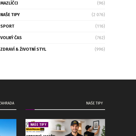
MAZLÍČCI
(96)
NAŠE TIPY
(2 076)
SPORT
(116)
VOLNÝ ČAS
(762)
ZDRAVÍ & ŽIVOTNÍ STYL
(996)
 ZAHRADA
NAŠE TIPY
NAŠE TIPY