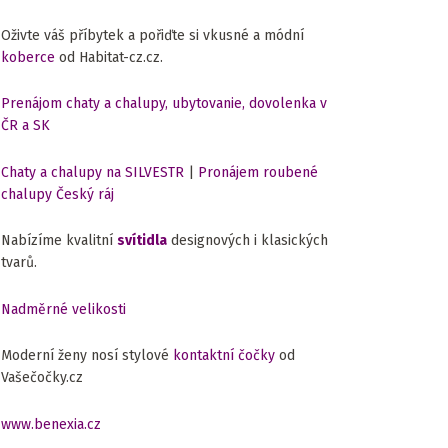
Oživte váš příbytek a pořiďte si vkusné a módní
koberce
od Habitat-cz.cz.
Prenájom chaty a chalupy, ubytovanie, dovolenka v
ČR a SK
Chaty a chalupy na SILVESTR
|
Pronájem roubené
chalupy Český ráj
Nabízíme kvalitní
svítidla
designových i klasických
tvarů.
Nadměrné velikosti
Moderní ženy nosí stylové
kontaktní čočky
od
Vašečočky.cz
www.benexia.cz