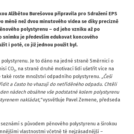
kou Alžbětou Burešovou připravila pro Sdružení EPS
Do méně než dvou minutového videa se díky precizně
pěnového polystyrenu – od jeho vzniku až po
ho snímku je především edukovat koncového
ít i poté, co již jednou použit byl.
 polystyrenu. Je to dáno na jedné straně Směrnicí o
isí CO
, na straně druhé motivací lidí ušetřit více na
2
le také roste množství odpadního polystyrenu.
„Češi
dit a často ho vhazují do netříděného odpadu. Chtěli
 jeden nádech obsáhne vše podstatné kolem polystyrenu
styrenem nakládat,“
vysvětluje Pavel Zemene, předseda
ák seznámí s původem pěnového polystyrenu a širokou
amnějšími vlastnostmi včetně té nejzásadnější –