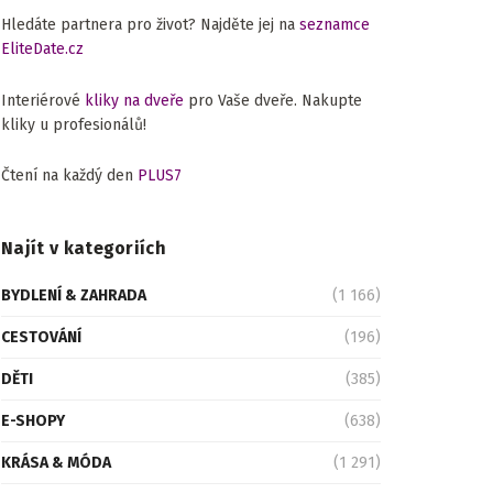
Hledáte partnera pro život? Najděte jej na
seznamce
EliteDate.cz
Interiérové
kliky na dveře
pro Vaše dveře. Nakupte
kliky u profesionálů!
Čtení na každý den
PLUS7
Najít v kategoriích
BYDLENÍ & ZAHRADA
(1 166)
CESTOVÁNÍ
(196)
DĚTI
(385)
E-SHOPY
(638)
KRÁSA & MÓDA
(1 291)