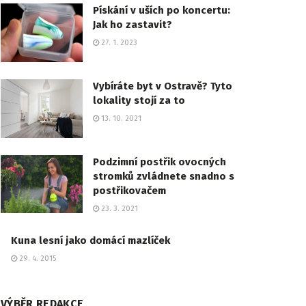
Pískání v uších po koncertu:
Jak ho zastavit?
27. 1. 2023
Vybíráte byt v Ostravě? Tyto
lokality stojí za to
13. 10. 2021
Podzimní postřik ovocných
stromků zvládnete snadno s
postřikovačem
23. 3. 2021
Kuna lesní jako domácí mazlíček
29. 4. 2015
VÝBĚR REDAKCE