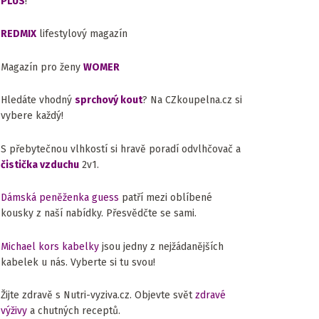
PLUS
!
REDMIX
lifestylový magazín
Magazín pro ženy
WOMER
Hledáte vhodný
sprchový kout
? Na CZkoupelna.cz si
vybere každý!
S přebytečnou vlhkostí si hravě poradí odvlhčovač a
čistička vzduchu
2v1.
Dámská peněženka guess
patří mezi oblíbené
kousky z naší nabídky. Přesvědčte se sami.
Michael kors kabelky
jsou jedny z nejžádanějších
kabelek u nás. Vyberte si tu svou!
Žijte zdravě s Nutri-vyziva.cz. Objevte svět
zdravé
výživy
a chutných receptů.