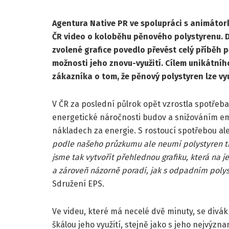
Agentura Native PR ve spolupráci s animátor
ČR video o koloběhu pěnového polystyrenu. 
zvolené grafice povedlo převést celý příběh 
možnosti jeho znovu-využití. Cílem unikátní
zákazníka o tom, že pěnový polystyren lze využ
V ČR za poslední půlrok opět vzrostla spotřeba
energetické náročnosti budov a snižováním em
nákladech za energie. S rostoucí spotřebou a
podle našeho průzkumu ale neumí polystyren tří
jsme tak vytvořit přehlednou grafiku, která na
a zároveň názorně poradí, jak s odpadním poly
Sdružení EPS.
Ve videu, které má necelé dvě minuty, se div
škálou jeho využití, stejně jako s jeho nejvýzn