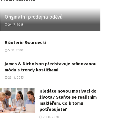
Originální prodejna oděvů
24. 7. 2013
Bižuterie Swarovski
5. 11. 2010
James & Nicholson představuje rafinovanou
módu s trendy kostičkami
23. 4. 2013
Hledáte novou motivaci do
života? Staňte se realitním
makléřem. Co k tomu
potřebujete?
28. 8. 2020