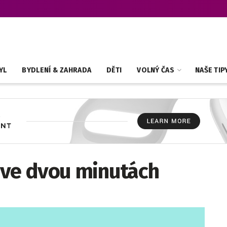
YL
BYDLENÍ & ZAHRADA
DĚTI
VOLNÝ ČAS
NAŠE TIP
 ve dvou minutách