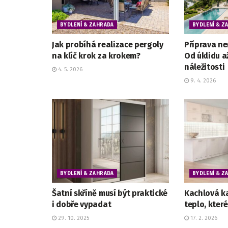
BYDLENÍ & ZAHRADA
BYDLENÍ & Z
Jak probíhá realizace pergoly
Příprava ne
na klíč krok za krokem?
Od úklidu a
náležitosti
4. 5. 2026
9. 4. 2026
BYDLENÍ & ZAHRADA
BYDLENÍ & Z
Šatní skříně musí být praktické
Kachlová k
i dobře vypadat
teplo, které
29. 10. 2025
17. 2. 2026