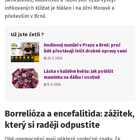
infikovaných klíšťat je hlášen i na Jižní Moravě a
především v Brně.
Už jste četli ?
Hodinový manžel v Praze a Brně: proč
lidé přestávají řešit drobné opravy sami
25. 5. 2026
Láska v každém květu: Jak potěšit
maminku na dálku i osobně
8. 5. 2026
Borrelióza a encefalitida: zážitek,
který si raději odpustíte
Obě onemocnění mají některé společné znaky. Ze