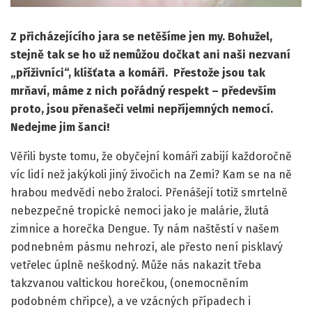
Z přicházejícího jara se netěšíme jen my. Bohužel,
stejně tak se ho už nemůžou dočkat ani naši nezvaní
„příživníci“, klíšťata a komáři. Přestože jsou tak
mrňaví, máme z nich pořádný respekt – především
proto, jsou přenašeči velmi nepříjemných nemocí.
Nedejme jim šanci!
Věřili byste tomu, že obyčejní komáři zabijí každoročně
víc lidí než jakýkoli jiný živočich na Zemi? Kam se na ně
hrabou medvědi nebo žraloci. Přenášejí totiž smrtelně
nebezpečné tropické nemoci jako je malárie, žlutá
zimnice a horečka Dengue. Ty nám naštěstí v našem
podnebném pásmu nehrozí, ale přesto není pisklavý
vetřelec úplně neškodný. Může nás nakazit třeba
takzvanou valtickou horečkou, (onemocněním
podobném chřipce), a ve vzácných případech i