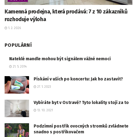
Kamenná prodejna, která prodává: 7 z 10 zákazníků
rozhoduje výloha
1. 2. 2026
POPULÁRNÍ
Nateklé mandle mohou být signálem vážné nemoci
21. 5. 2014
Pískání v uších po koncertu: Jak ho zastavit?
27. 1. 2023
Vybíráte byt v Ostravě? Tyto lokality stojí za to
13. 10. 2021
Podzimní postřik ovocných stromků zvládnete
snadno s postřikovačem