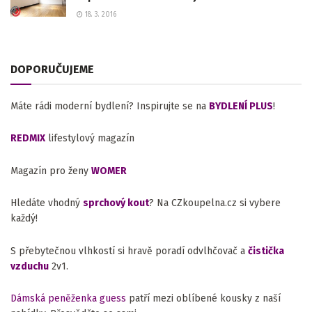
18. 3. 2016
DOPORUČUJEME
Máte rádi moderní bydlení? Inspirujte se na
BYDLENÍ PLUS
!
REDMIX
lifestylový magazín
Magazín pro ženy
WOMER
Hledáte vhodný
sprchový kout
? Na CZkoupelna.cz si vybere
každý!
S přebytečnou vlhkostí si hravě poradí odvlhčovač a
čistička
vzduchu
2v1.
Dámská peněženka guess
patří mezi oblíbené kousky z naší