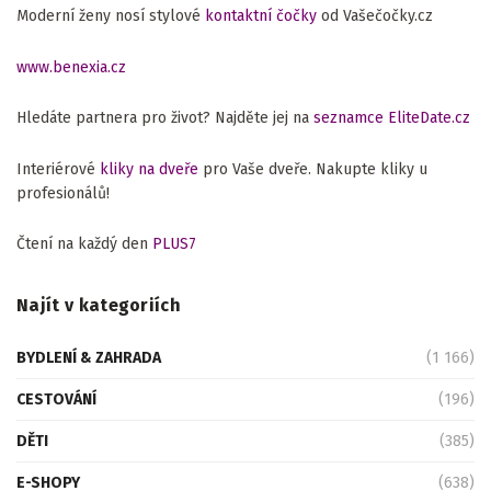
Moderní ženy nosí stylové
kontaktní čočky
od Vašečočky.cz
www.benexia.cz
Hledáte partnera pro život? Najděte jej na
seznamce EliteDate.cz
Interiérové
kliky na dveře
pro Vaše dveře. Nakupte kliky u
profesionálů!
Čtení na každý den
PLUS7
Najít v kategoriích
BYDLENÍ & ZAHRADA
(1 166)
CESTOVÁNÍ
(196)
DĚTI
(385)
E-SHOPY
(638)