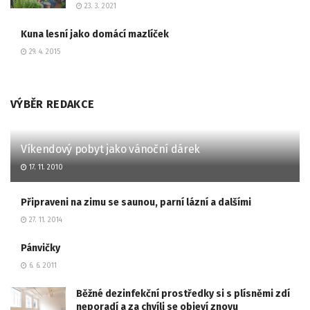
23. 3. 2021
Kuna lesní jako domácí mazlíček
29. 4. 2015
VÝBĚR REDAKCE
Víkendový pobyt jako vánoční dárek
17. 11. 2010
Připraveni na zimu se saunou, parní lázní a dalšími
27. 11. 2014
Pánvičky
6. 6. 2011
Běžné dezinfekční prostředky si s plísněmi zdí
neporadí a za chvíli se objeví znovu