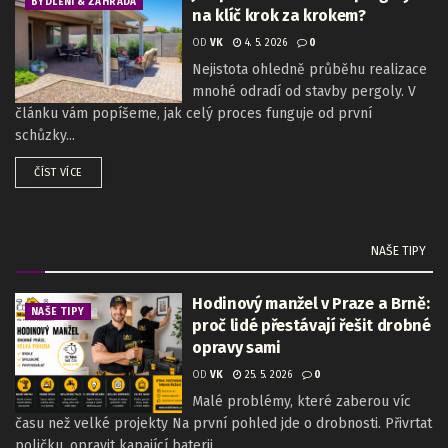
BYDLENÍ & ZAHRADA
na klíč krok za krokem?
OD
VK
4. 5. 2026
0
Nejistota ohledně průběhu realizace
mnohé odradí od stavby pergoly. V
článku vám popíšeme, jak celý proces funguje od první
schůzky...
ČÍST VÍCE
NAŠE TIPY
Hodinový manžel v Praze a Brně:
NAŠE TIPY
proč lidé přestávají řešit drobné
opravy sami
OD
VK
25. 5. 2026
0
Malé problémy, které zaberou víc
času než velké projekty Na první pohled jde o drobnosti. Přivrtat
poličku, opravit kapající baterii,...