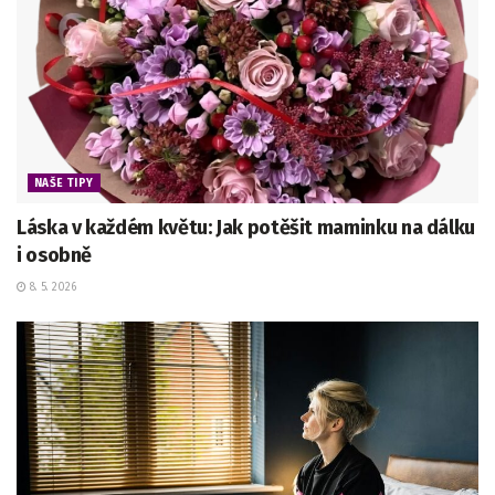
NAŠE TIPY
Láska v každém květu: Jak potěšit maminku na dálku
i osobně
8. 5. 2026