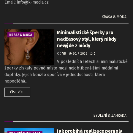
Email: info@k-media.cz
KRÁSA & MÓDA
Minimalistické šperky pro
KRÁSA & MÓDA
nadčasový styl, který nikdy
nevyjde z módy
OD
VK
30. 7. 2026
0
V posledních letech si minimalistické
šperky získaly pevné místo mezi nejoblíbenějšími módními
doplňky. Jejich kouzlo spočívá v jednoduchosti, která
nepodléhá...
ČÍST VÍCE
BYDLENÍ & ZAHRADA
Jak probíhá realizace pergoly