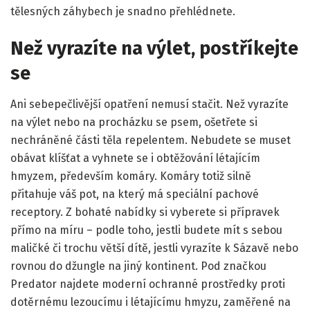
tělesných záhybech je snadno přehlédnete.
Než vyrazíte na výlet, postříkejte
se
Ani sebepečlivější opatření nemusí stačit. Než vyrazíte
na výlet nebo na procházku se psem, ošetřete si
nechráněné části těla repelentem. Nebudete se muset
obávat klíšťat a vyhnete se i obtěžování létajícím
hmyzem, především komáry. Komáry totiž silně
přitahuje váš pot, na který má speciální pachové
receptory. Z bohaté nabídky si vyberete si přípravek
přímo na míru – podle toho, jestli budete mít s sebou
maličké či trochu větší dítě, jestli vyrazíte k Sázavě nebo
rovnou do džungle na jiný kontinent. Pod značkou
Predator najdete moderní ochranné prostředky proti
dotěrnému lezoucímu i létajícímu hmyzu, zaměřené na