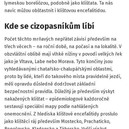
lymeskou boreliózou, podobně jako klíšťata. Ta nás
navíc můžou obšťastnit i klíšťovou encefalitidou.
Kde se cizopasníkům líbí
Počet těchto mrňavých nepřátel závisí především na
třech věcech – na roční době, na počasí a na lokalitě. V
obzvláštní oblibě mají vlhké nížiny v povodí velkých řek
jako je Vltava, Labe nebo Morava. Tyto končiny jsou
vyhledávanými chatařsko-chalupářskými oblastmi,
proto by lidé, kteří do takového místa pravidelně jezdí,
měli opravdu důsledně dodržovat základní
bezpečnostní pravidla. Důležitý je především výskyt
nakažených klíšťat – epidemiologové každoročně
sestavují speciální mapy podle nahlášených
onemocnění. Z hlediska klíšťové encefalitidy proslulo
jako klíštěcí ráj především Mostecko, Prachaticko,
Benešovsko, Kladensko a Táborsko. Vyšší výskyt