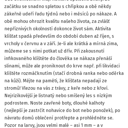
začátku se snadno spletou s chřipkou a obě někdy
zákeřně udeří řadu týdnů nebo i měsíců po nákaze. A
obě mohou ohrozit kvalitu našeho života, za zvlášť
nepříznivých okolností dokonce život sám. Aktivita
klíšťat spadá především do období duben až říjen, s
vrcholy v červnu a v září. Je-li ale krátká a mírná zima,
můžeme se s nimi potkat už dřív. Při zakousnutí
infikovaného klíštěte do člověka se nákaza přenáší
slinami, může ale proniknout do krve např. při likvidaci
klíštěte rozmáčknutím (stačí drobná ranka nebo oděrka
na kůži). Mějte na paměti, že klíšťata nepadají ze
stromů! Vlezou na vás z trávy, z keře nebo z křoví.
Nejrizikovější je listnatý nebo smíšený les s nízkým
podrostem. Noste zavřené boty, dlouhé kalhoty
(nejlepší je zastrčit nohavice do bot nebo ponožek), po
návratu domů oblečení protřepte a prohlédněte se.
Pozor na larvy, jsou velmi malé – asi 1 mm – a v