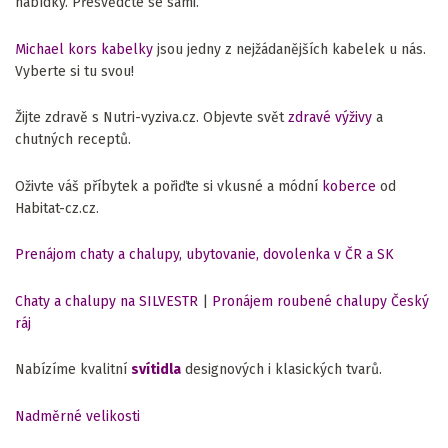
nabídky. Přesvědčte se sami.
Michael kors kabelky
jsou jedny z nejžádanějších kabelek u nás.
Vyberte si tu svou!
Žijte zdravě s Nutri-vyziva.cz. Objevte svět
zdravé výživy
a
chutných receptů.
Oživte váš příbytek a pořiďte si vkusné a módní
koberce
od
Habitat-cz.cz.
Prenájom chaty a chalupy, ubytovanie, dovolenka v ČR a SK
Chaty a chalupy na SILVESTR
|
Pronájem roubené chalupy Český
ráj
Nabízíme kvalitní
svítidla
designových i klasických tvarů.
Nadměrné velikosti