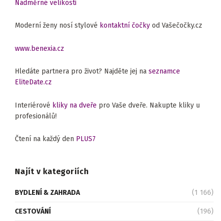
Nadměrné velikosti
Moderní ženy nosí stylové
kontaktní čočky
od Vašečočky.cz
www.benexia.cz
Hledáte partnera pro život? Najděte jej na
seznamce
EliteDate.cz
Interiérové
kliky na dveře
pro Vaše dveře. Nakupte kliky u
profesionálů!
Čtení na každý den
PLUS7
Najít v kategoriích
BYDLENÍ & ZAHRADA
(1 166)
CESTOVÁNÍ
(196)