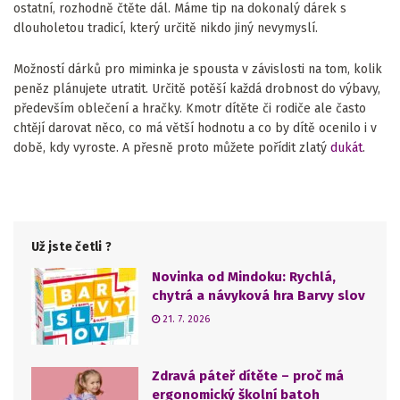
ostatní, rozhodně čtěte dál. Máme tip na dokonalý dárek s
dlouholetou tradicí, který určitě nikdo jiný nevymyslí.
Možností dárků pro miminka je spousta v závislosti na tom, kolik
peněz plánujete utratit. Určitě potěší každá drobnost do výbavy,
především oblečení a hračky. Kmotr dítěte či rodiče ale často
chtějí darovat něco, co má větší hodnotu a co by dítě ocenilo i v
době, kdy vyroste. A přesně proto můžete pořídit zlatý
dukát
.
Už jste četli ?
Novinka od Mindoku: Rychlá,
chytrá a návyková hra Barvy slov
21. 7. 2026
Zdravá páteř dítěte – proč má
ergonomický školní batoh