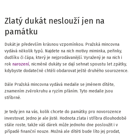
Zlatý dukát neslouží jen na
památku
Dukát je především krásnou vzpomínkou. Pražská mincovna
vydává několik typů. Najdete na nich motivy miminka, peřinky,
dudlíku či čápa, který je nejprodávanější. Vyražený je na nich i
rok
narození
, nicméně dukáty se dají sehnat spoustu let zpátky,
kdybyste dodatečně chtěli obdarovat ještě druhého sourozence.
Dále Pražská mincovna vydává medaile se jménem dítěte,
znamením zvěrokruhu a ryzím přáním. Tyto medaile jsou
stříbrné.
Je tedy jen na vás, kolik chcete do památky pro novorozence
investovat. Jedno je ale jisté. Hodnota zlata i stříbra dlouhodobě
stále roste, takže váš dárek může jednoho dne posloužit i v
případě finanční nouze. Možná ale dítěti bude líto jej prodat,