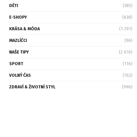
DĚTI
(385)
E-SHOPY
(638)
KRÁSA & MÓDA
(1 291)
MAZLÍČCI
(96)
NAŠE TIPY
(2 076)
SPORT
(116)
VOLNÝ ČAS
(762)
ZDRAVÍ & ŽIVOTNÍ STYL
(996)
K-MEDIA