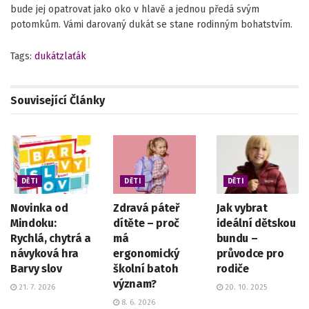
bude jej opatrovat jako oko v hlavě a jednou předá svým
potomkům. Vámi darovaný dukát se stane rodinným bohatstvím.
Tags:
dukát
zlaťák
Související
Články
DĚTI
DĚTI
DĚTI
Novinka od
Zdravá páteř
Jak vybrat
Mindoku:
dítěte – proč
ideální dětskou
Rychlá, chytrá a
má
bundu –
návyková hra
ergonomický
průvodce pro
Barvy slov
školní batoh
rodiče
význam?
21. 7. 2026
20. 10. 2025
8. 6. 2026