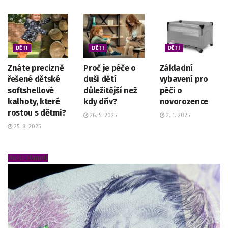
DĚTI
DĚTI
DĚTI
Znáte precizně
Proč je péče o
Základní
řešené dětské
duši dětí
vybavení pro
softshellové
důležitější než
péči o
kalhoty, které
kdy dřív?
novorozence
rostou s dětmi?
26. 5. 2025
2. 1. 2025
25. 8. 2025
Další článek