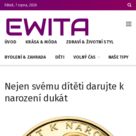
Pátek, 7 srpna, 2026
EWITA
ÚVOD
KRÁSA & MÓDA
ZDRAVÍ & ŽIVOTNÍ STYL
BYDLENÍ & ZAHRADA
DĚTI
VOLNÝ ČAS
NAŠE TIPY
Nejen svému dítěti darujte k
narození dukát