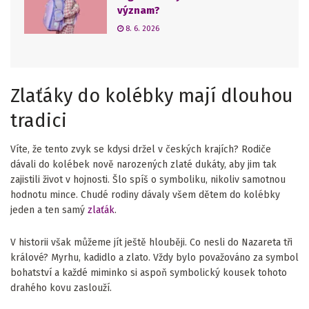
význam?
8. 6. 2026
Zlaťáky do kolébky mají dlouhou
tradici
Víte, že tento zvyk se kdysi držel v českých krajích? Rodiče
dávali do kolébek nově narozených zlaté dukáty, aby jim tak
zajistili život v hojnosti. Šlo spíš o symboliku, nikoliv samotnou
hodnotu mince. Chudé rodiny dávaly všem dětem do kolébky
jeden a ten samý
zlaťák
.
V historii však můžeme jít ještě hlouběji. Co nesli do Nazareta tři
králové? Myrhu, kadidlo a zlato. Vždy bylo považováno za symbol
bohatství a každé miminko si aspoň symbolický kousek tohoto
drahého kovu zaslouží.