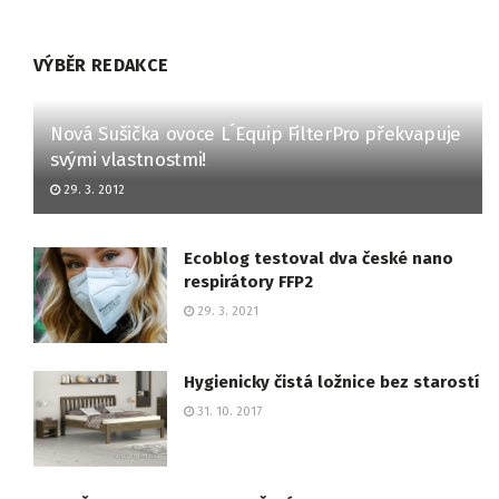
VÝBĚR REDAKCE
Nová Sušička ovoce L´Equip FilterPro překvapuje
svými vlastnostmi!
29. 3. 2012
Ecoblog testoval dva české nano
respirátory FFP2
29. 3. 2021
Hygienicky čistá ložnice bez starostí
31. 10. 2017