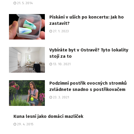
21. 5. 2014
Pískání v uších po koncertu: Jak ho
zastavit?
27. 1. 2023
Vybíráte byt v Ostravě? Tyto lokality
stojí za to
13. 10. 2021
Podzimní postřik ovocných stromků
zvládnete snadno s postřikovačem
23. 3. 2021
Kuna lesní jako domácí mazlíček
29. 4. 2015