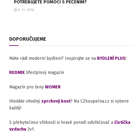
POTŘEBUJETE POMOCI S PEČENÍM?
9. 11. 2010
DOPORUČUJEME
Máte rádi moderní bydlení? Inspirujte se na
BYDLENÍ PLUS
!
REDMIX
lifestylový magazín
Magazín pro ženy
WOMER
Hledáte vhodný
sprchový kout
? Na CZkoupelna.cz si vybere
každý!
S přebytečnou vlhkostí si hravě poradí odvlhčovač a
čistička
vzduchu
2v1.