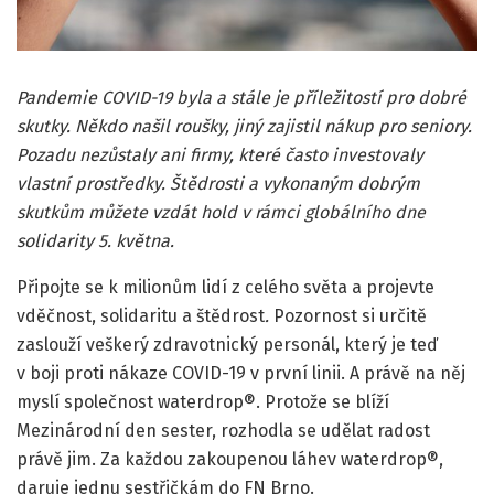
Pandemie COVID-19 byla a stále je příležitostí pro dobré
skutky. Někdo našil roušky, jiný zajistil nákup pro seniory.
Pozadu nezůstaly ani firmy, které často investovaly
vlastní prostředky. Štědrosti a vykonaným dobrým
skutkům můžete vzdát hold v rámci globálního dne
solidarity 5. května.
Připojte se k milionům lidí z celého světa a projevte
vděčnost, solidaritu a štědrost
.
Pozornost si určitě
zaslouží veškerý zdravotnický personál, který je teď
v boji proti nákaze COVID-19 v první linii. A právě na něj
myslí společnost waterdrop®. Protože se blíží
Mezinárodní den sester, rozhodla se udělat radost
právě jim. Za každou zakoupenou láhev waterdrop®,
daruje jednu sestřičkám do FN Brno.