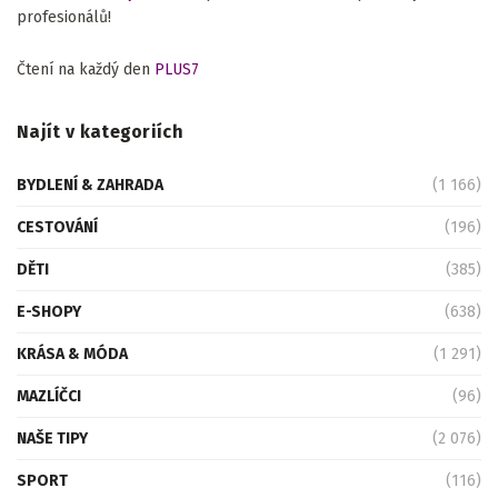
profesionálů!
Čtení na každý den
PLUS7
Najít v kategoriích
BYDLENÍ & ZAHRADA
(1 166)
CESTOVÁNÍ
(196)
DĚTI
(385)
E-SHOPY
(638)
KRÁSA & MÓDA
(1 291)
MAZLÍČCI
(96)
NAŠE TIPY
(2 076)
SPORT
(116)