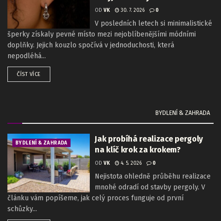
OD
VK
30. 7. 2026
0
V posledních letech si minimalistické
šperky získaly pevné místo mezi nejoblíbenějšími módními
doplňky. Jejich kouzlo spočívá v jednoduchosti, která
nepodléhá...
ČÍST VÍCE
BYDLENÍ & ZAHRADA
Jak probíhá realizace pergoly
BYDLENÍ & ZAHRADA
na klíč krok za krokem?
OD
VK
4. 5. 2026
0
Nejistota ohledně průběhu realizace
mnohé odradí od stavby pergoly. V
článku vám popíšeme, jak celý proces funguje od první
schůzky...