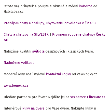
Oživte váš příbytek a pořiďte si vkusné a módní
koberce
od
Habitat-cz.cz.
Prenájom chaty a chalupy, ubytovanie, dovolenka v ČR a SK
Chaty a chalupy na SILVESTR
|
Pronájem roubené chalupy Český
ráj
Nabízíme kvalitní
svítidla
designových i klasických tvarů.
Nadměrné velikosti
Moderní ženy nosí stylové
kontaktní čočky
od Vašečočky.cz
www.benexia.cz
Hledáte partnera pro život? Najděte jej na
seznamce EliteDate.cz
Interiérové
kliky na dveře
pro Vaše dveře. Nakupte kliky u