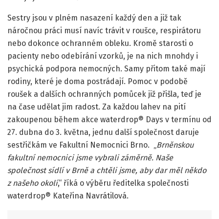
Sestry jsou v plném nasazení každý den a již tak
náročnou práci musí navíc trávit v roušce, respirátoru
nebo dokonce ochranném obleku. Kromě starosti o
pacienty nebo odebírání vzorků, je na nich mnohdy i
psychická podpora nemocných. Samy přitom také mají
rodiny, které je doma postrádají. Pomoc v podobě
roušek a dalších ochranných pomůcek již přišla, teď je
na čase udělat jim radost. Za každou lahev na pití
zakoupenou během akce waterdrop® Days v termínu od
27. dubna do 3. května, jednu další společnost daruje
sestřičkám ve Fakultní Nemocnici Brno. „
Brněnskou
fakultní nemocnici jsme vybrali záměrně. Naše
společnost sídlí v Brně a chtěli jsme, aby dar měl někdo
z našeho okolí
,“ říká o výběru ředitelka společnosti
waterdrop® Kateřina Navrátilová.