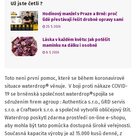
Už jste četli ?
Hodinový manžel v Praze a Brně: proč
lidé přestávají řešit drobné opravy sami
25. 5. 2026
Láska v každém květu: Jak potěšit
maminku na dálku i osobně
8. 5. 2026
Toto není první pomoc, které se během koronavirové
situace waterdrop® věnuje. V boji proti nákaze COVID-
19 se brněnská společnost waterdrop®spojila se
sdružením firem agroup : Authentica s.r.o., GRD servis
s.r.o. a Craftwork s.r.o. a společně vytvořili obličejový štít.
Waterdrop poskytl zdarma prostředí on-line e-shopu,
aby mohla být tato pomůcka dostupná široké veřejnosti.
Současná kapacita výroby je až 15.000 kusů denně, z