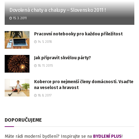
Dovolená chaty a chalupy – Slovensko 2011 !
15. 3. 2011
Pracovní notebooky pro každou příležitost
14. 5. 2018
Jak připravit skvělou párty?
18. 11. 2015
Koberce pro nejmenší členy domácnosti. Vsaďte
na veselost a hravost
18. 8. 2017
DOPORUČUJEME
Máte rádi moderní bydlení? Inspirujte se na
BYDLENÍ PLUS
!