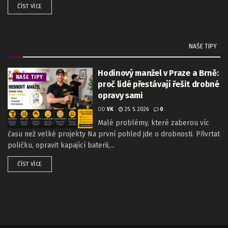
ČÍST VÍCE
NAŠE TIPY
Hodinový manžel v Praze a Brně:
NAŠE TIPY
proč lidé přestávají řešit drobné
opravy sami
OD
VK
25. 5. 2026
0
Malé problémy, které zaberou víc
času než velké projekty Na první pohled jde o drobnosti. Přivrtat
poličku, opravit kapající baterii,...
ČÍST VÍCE