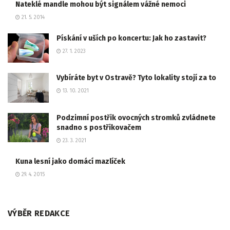
Nateklé mandle mohou být signálem vážné nemoci
21. 5. 2014
Pískání v uších po koncertu: Jak ho zastavit?
27. 1. 2023
Vybíráte byt v Ostravě? Tyto lokality stojí za to
13. 10. 2021
Podzimní postřik ovocných stromků zvládnete
snadno s postřikovačem
23. 3. 2021
Kuna lesní jako domácí mazlíček
29. 4. 2015
VÝBĚR REDAKCE