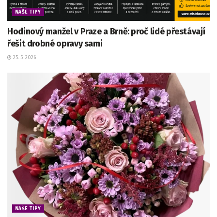
NAŠE TIPY
Hodinový manžel v Praze a Brně: proč lidé přestávají
řešit drobné opravy sami
25. 5. 2026
NAŠE TIPY