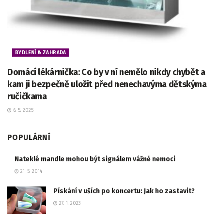
BYDLENÍ & ZAHRADA
Domácí lékárnička: Co by v ní nemělo nikdy chybět a
kam ji bezpečně uložit před nenechavýma dětskýma
ručičkama
6. 5. 2025
POPULÁRNÍ
Nateklé mandle mohou být signálem vážné nemoci
21. 5. 2014
Pískání v uších po koncertu: Jak ho zastavit?
27. 1. 2023