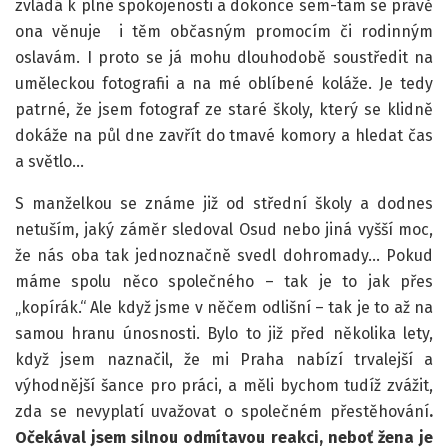
zvládá k plné spokojenosti a dokonce sem-tam se právě
ona věnuje i těm občasným promocím či rodinným
oslavám. I proto se já mohu dlouhodobě soustředit na
uměleckou fotografii a na mé oblíbené koláže. Je tedy
patrné, že jsem fotograf ze staré školy, který se klidně
dokáže na půl dne zavřít do tmavé komory a hledat čas
a světlo…
S manželkou se známe již od střední školy a dodnes
netuším, jaký záměr sledoval Osud nebo jiná vyšší moc,
že nás oba tak jednoznačně svedl dohromady… Pokud
máme spolu něco společného – tak je to jak přes
„kopírák.“ Ale když jsme v něčem odlišní – tak je to až na
samou hranu únosnosti. Bylo to již před několika lety,
když jsem naznačil, že mi Praha nabízí trvalejší a
výhodnější šance pro práci, a měli bychom tudíž zvážit,
zda se nevyplatí uvažovat o společném přestěhování
.
Očekával jsem silnou odmítavou reakci, neboť žena je