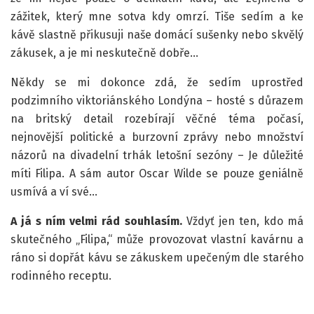
zážitek, který mne sotva kdy omrzí. Tiše sedím a ke
kávě slastně přikusuji naše domácí sušenky nebo skvělý
zákusek, a je mi neskutečně dobře…
Někdy se mi dokonce zdá, že sedím uprostřed
podzimního viktoriánského Londýna – hosté s důrazem
na britský detail rozebírají věčné téma počasí,
nejnovější politické a burzovní zprávy nebo množství
názorů na divadelní trhák letošní sezóny – Je důležité
míti Filipa. A sám autor Oscar Wilde se pouze geniálně
usmívá a ví své…
A já s ním velmi rád souhlasím.
Vždyť jen ten, kdo má
skutečného „Filipa,“ může provozovat vlastní kavárnu a
ráno si dopřát kávu se zákuskem upečeným dle starého
rodinného receptu.