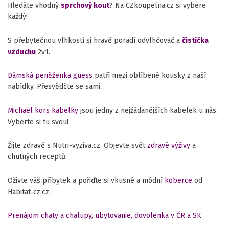
Hledáte vhodný
sprchový kout
? Na CZkoupelna.cz si vybere
každý!
S přebytečnou vlhkostí si hravě poradí odvlhčovač a
čistička
vzduchu
2v1.
Dámská peněženka guess
patří mezi oblíbené kousky z naší
nabídky. Přesvědčte se sami.
Michael kors kabelky
jsou jedny z nejžádanějších kabelek u nás.
Vyberte si tu svou!
Žijte zdravě s Nutri-vyziva.cz. Objevte svět
zdravé výživy
a
chutných receptů.
Oživte váš příbytek a pořiďte si vkusné a módní
koberce
od
Habitat-cz.cz.
Prenájom chaty a chalupy, ubytovanie, dovolenka v ČR a SK