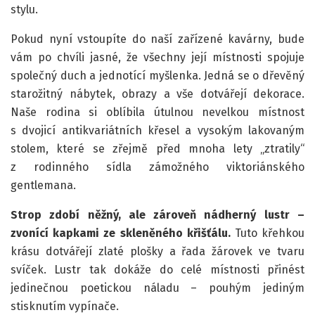
stylu.
Pokud nyní vstoupíte do naší zařízené kavárny, bude
vám po chvíli jasné, že všechny její místnosti spojuje
společný duch a jednotící myšlenka. Jedná se o dřevěný
starožitný nábytek, obrazy a vše dotvářejí dekorace.
Naše rodina si oblíbila útulnou nevelkou místnost
s dvojicí antikvariátních křesel a vysokým lakovaným
stolem, které se zřejmě před mnoha lety „ztratily“
z rodinného sídla zámožného viktoriánského
gentlemana.
Strop zdobí něžný, ale zároveň nádherný lustr –
zvonící kapkami ze skleněného křišťálu.
Tuto křehkou
krásu dotvářejí zlaté plošky a řada žárovek ve tvaru
svíček. Lustr tak dokáže do celé místnosti přinést
jedinečnou poetickou náladu – pouhým jediným
stisknutím vypínače.