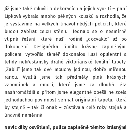
Již jsme také mluvili o dekoracích a jejich využití – paní
Lipková vybrala mnoho pěkných kousků a rozhodla, že
je vystavíme na velkých tmavohnědých policích, které
budou zabírat celou stěnu. Jednalo se o nesmírně
vtipné řešení, které naší rodině „docvaklo“ až po
dokončení. Designérka těmito krásně zaplněnými
policemi vytvořila téměř dokonalou iluzi opulentní a
tehdy nekřesťansky drahé viktoriánské textilní tapety.
„Zabili“ jsme tak dvě mouchy jedinou, dobře mířenou
ranou. Využili jsme tak předměty plné krásných
vzpomínek a emocí, které jsme za dlouhá léta
nashromáždili a přitom jsme elegantně obešli ne zcela
jednoduchou povinnost sehnat originální tapetu, která
by stejně – tak či onak – zůstávala celé roky stejná a
únavně neměnná.
Navíc díky osvětlení, police zaplněné těmito krásnými