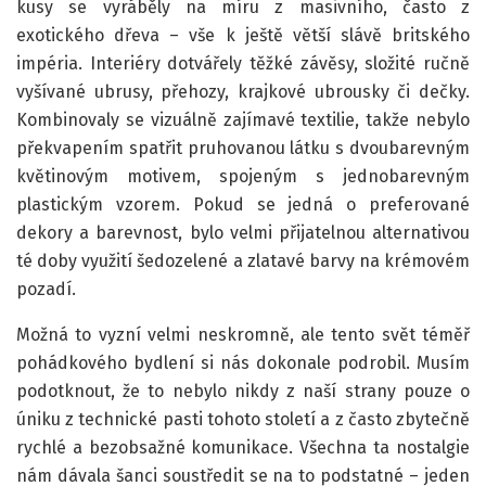
kusy se vyráběly na míru z masivního, často z
exotického dřeva – vše k ještě větší slávě britského
impéria. Interiéry dotvářely těžké závěsy, složité ručně
vyšívané ubrusy, přehozy, krajkové ubrousky či dečky.
Kombinovaly se vizuálně zajímavé textilie, takže nebylo
překvapením spatřit pruhovanou látku s dvoubarevným
květinovým motivem, spojeným s jednobarevným
plastickým vzorem. Pokud se jedná o preferované
dekory a barevnost, bylo velmi přijatelnou alternativou
té doby využití šedozelené a zlatavé barvy na krémovém
pozadí.
Možná to vyzní velmi neskromně, ale tento svět téměř
pohádkového bydlení si nás dokonale podrobil. Musím
podotknout, že to nebylo nikdy z naší strany pouze o
úniku z technické pasti tohoto století a z často zbytečně
rychlé a bezobsažné komunikace. Všechna ta nostalgie
nám dávala šanci soustředit se na to podstatné – jeden