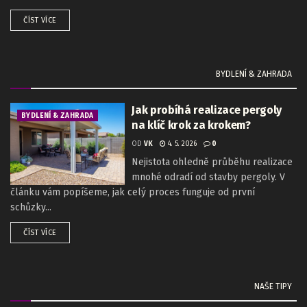
ČÍST VÍCE
BYDLENÍ & ZAHRADA
Jak probíhá realizace pergoly
BYDLENÍ & ZAHRADA
na klíč krok za krokem?
OD
VK
4. 5. 2026
0
Nejistota ohledně průběhu realizace
mnohé odradí od stavby pergoly. V
článku vám popíšeme, jak celý proces funguje od první
schůzky...
ČÍST VÍCE
NAŠE TIPY