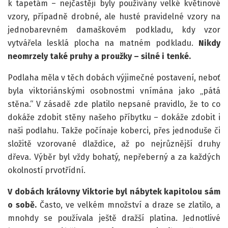
k tapetám – nejčastěji byly používány velké květinové
vzory, případně drobné, ale husté pravidelné vzory na
jednobarevném damaškovém podkladu, kdy vzor
vytvářela lesklá plocha na matném podkladu.
Nikdy
neomrzely také pruhy a proužky – silné i tenké.
Podlaha měla v těch dobách výjimečné postavení, neboť
byla viktoriánskými osobnostmi vnímána jako „pátá
stěna.“ V zásadě zde platilo nepsané pravidlo, že to co
dokáže zdobit stěny našeho příbytku – dokáže zdobit i
naši podlahu. Takže počínaje koberci, přes jednoduše či
složitě vzorované dlaždice, až po nejrůznější druhy
dřeva. Výběr byl vždy bohatý, nepřeberný a za každých
okolností prvotřídní.
V dobách královny Viktorie byl nábytek kapitolou sám
o sobě.
Často, ve velkém množství a draze se zlatilo, a
mnohdy se používala ještě dražší platina. Jednotlivé