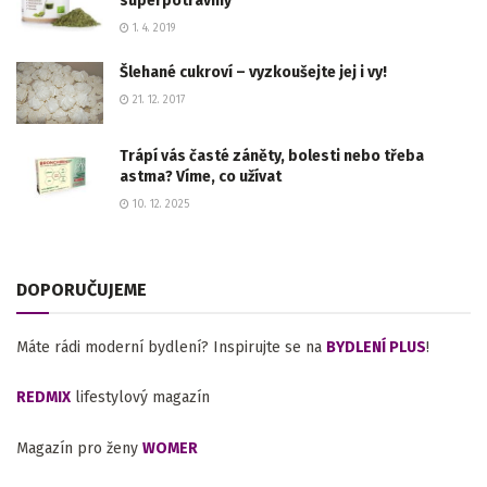
superpotraviny
1. 4. 2019
Šlehané cukroví – vyzkoušejte jej i vy!
21. 12. 2017
Trápí vás časté záněty, bolesti nebo třeba
astma? Víme, co užívat
10. 12. 2025
DOPORUČUJEME
Máte rádi moderní bydlení? Inspirujte se na
BYDLENÍ PLUS
!
REDMIX
lifestylový magazín
Magazín pro ženy
WOMER