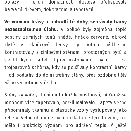
obrazy – jejich domácnosti doslova překypovaly
barvami, dřevem, dekoracemi a tapetami.
Ve vnímání krásy a pohodlí té doby, sehrávaly barvy
nezastupitelnou úlohu.
V oblibě byly zejména teplé
odstíny zemitých tónů hnědé, hnědo-červené, okrově
zlaté a skořicové barvy. Ty potom nádherně
kontrastovaly s cihlovými stěnami prostorných bytů a
šlechtických sídel. Upřednostňováno bylo i tzv.
trojbarevné schéma, kdy se používaly kontrastní barvy
– od podlahy do dolní třetiny stěny, přes ozdobné lišty
až po samotnou střechu.
Stěny vytvářely dominantu každé místnosti, přičemž se
mnohem více tapetovalo, než-li malovalo. Tapety věrně
připomínaly tkaninu a plastické vzory vystupovaly jako
reliéfy. Velmi oblíbené bylo obkládání stěn dřevem, což
mělo i praktický význam pro udržení tepla. A ještě