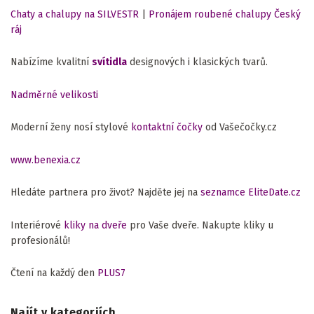
Chaty a chalupy na SILVESTR
|
Pronájem roubené chalupy Český
ráj
Nabízíme kvalitní
svítidla
designových i klasických tvarů.
Nadměrné velikosti
Moderní ženy nosí stylové
kontaktní čočky
od Vašečočky.cz
www.benexia.cz
Hledáte partnera pro život? Najděte jej na
seznamce EliteDate.cz
Interiérové
kliky na dveře
pro Vaše dveře. Nakupte kliky u
profesionálů!
Čtení na každý den
PLUS7
Najít v kategoriích