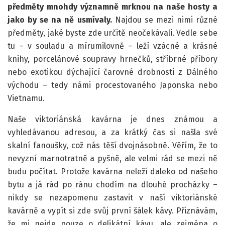
předměty mnohdy významně mrknou na naše hosty a
jako by se na ně usmívaly.
Najdou se mezi nimi různé
předměty, jaké byste zde určitě neočekávali. Vedle sebe
tu – v souladu a mírumilovně – leží vzácné a krásné
knihy, porcelánové soupravy hrnečků, stříbrné příbory
nebo exotikou dýchající čarovné drobnosti z Dálného
východu – tedy námi procestovaného Japonska nebo
Vietnamu.
Naše viktoriánská kavárna je dnes známou a
vyhledávanou adresou, a za krátký čas si našla své
skalní fanoušky, což nás těší dvojnásobně. Věřím, že to
nevyzní marnotratně a pyšně, ale velmi rád se mezi ně
budu počítat. Protože kavárna neleží daleko od našeho
bytu a já rád po ránu chodím na dlouhé procházky –
nikdy se nezapomenu zastavit v naší viktoriánské
kavárně a vypít si zde svůj první šálek kávy. Přiznávám,
že mi nejde pouze o delikátní kávu, ale zejména o