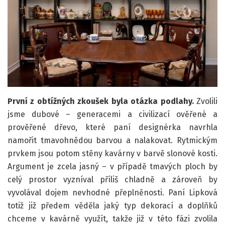
První z obtížných zkoušek byla otázka podlahy.
Zvolili
jsme dubové – generacemi a civilizací ověřené a
prověřené dřevo, které paní designérka navrhla
namořit tmavohnědou barvou a nalakovat. Rytmickým
prvkem jsou potom stěny kavárny v barvě slonové kosti.
Argument je zcela jasný – v případě tmavých ploch by
celý prostor vyzníval příliš chladně a zároveň by
vyvolával dojem nevhodné přeplněnosti. Paní Lipková
totiž již předem věděla jaký typ dekorací a doplňků
chceme v kavárně využít, takže již v této fázi zvolila