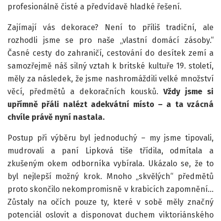
profesionálně čisté a předvídavě hladké řešení.
Zajímají vás dekorace? Není to příliš tradiční, ale
rozhodli jsme se pro naše „vlastní domácí zásoby.“
Časné cesty do zahraničí, cestování do desítek zemí a
samozřejmě náš silný vztah k britské kultuře 19. století,
měly za následek, že jsme nashromáždili velké množství
věcí, předmětů a dekoračních kousků.
Vždy jsme si
upřímně přáli nalézt adekvátní místo – a ta vzácná
chvíle právě nyní nastala.
Postup při výběru byl jednoduchý – my jsme tipovali,
mudrovali a paní Lipková tiše třídila, odmítala a
zkušeným okem odborníka vybírala. Ukázalo se, že to
byl nejlepší možný krok. Mnoho „skvělých“ předmětů
proto skončilo nekompromisně v krabicích zapomnění…
Zůstaly na očích pouze ty, které v sobě měly značný
potenciál oslovit a disponovat duchem viktoriánského