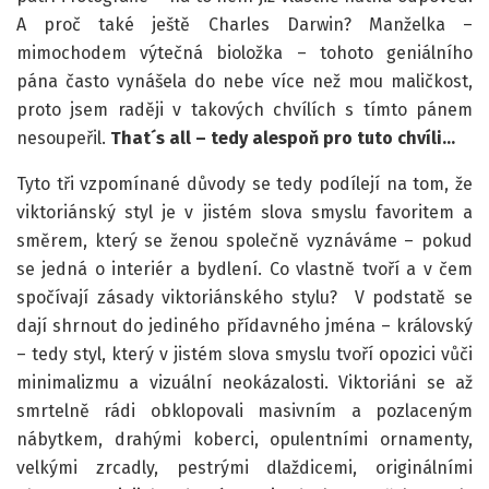
A proč také ještě Charles Darwin? Manželka –
mimochodem výtečná bioložka – tohoto geniálního
pána často vynášela do nebe více než mou maličkost,
proto jsem raději v takových chvílích s tímto pánem
nesoupeřil.
That´s all – tedy alespoň pro tuto chvíli…
Tyto tři vzpomínané důvody se tedy podílejí na tom, že
viktoriánský styl je v jistém slova smyslu favoritem a
směrem, který se ženou společně vyznáváme – pokud
se jedná o interiér a bydlení. Co vlastně tvoří a v čem
spočívají zásady viktoriánského stylu? V podstatě se
dají shrnout do jediného přídavného jména – královský
– tedy styl, který v jistém slova smyslu tvoří opozici vůči
minimalizmu a vizuální neokázalosti. Viktoriáni se až
smrtelně rádi obklopovali masivním a pozlaceným
nábytkem, drahými koberci, opulentními ornamenty,
velkými zrcadly, pestrými dlaždicemi, originálními