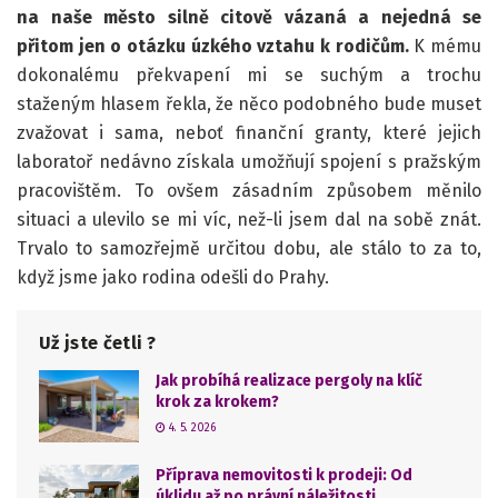
na naše město silně citově vázaná a nejedná se
přitom jen o otázku úzkého vztahu k rodičům.
K mému
dokonalému překvapení mi se suchým a trochu
staženým hlasem řekla, že něco podobného bude muset
zvažovat i sama, neboť finanční granty, které jejich
laboratoř nedávno získala umožňují spojení s pražským
pracovištěm. To ovšem zásadním způsobem měnilo
situaci a ulevilo se mi víc, než-li jsem dal na sobě znát.
Trvalo to samozřejmě určitou dobu, ale stálo to za to,
když jsme jako rodina odešli do Prahy.
Už jste četli ?
Jak probíhá realizace pergoly na klíč
krok za krokem?
4. 5. 2026
Příprava nemovitosti k prodeji: Od
úklidu až po právní náležitosti