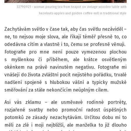
32790921 - woman pouring tea from teapot on vintage wooden table with
hazelnuts apples and golden coffee mill in traditional style
Zachytávám světlo v čase tak, aby čas světlu nezáviděl –
ne, to nejsou moje slova, ale říkají téměř přesně to, co
odedávna cítím a vlastně i to, čemu se profesně věnuji.
Fotografie pro mne není pouze vymezenou plochou
s myšlenkou či příběhem, ale krátce osvětleným
okénkem na právě navinutém negativu. Fotografie mi
vnášejí do života zvláštní pocit nejistého pořádku, trvalé
nadšení spojené s hlubokou vášní a typicky mužské
směřování za stále nekončícím neúplným cílem.
Asi vás zklamu – ale usměvavé rodinné portréty,
rozjařené svatby nebo promoční radost úspěšných
potomků ze zásady nezachytávám. Určitou dobu mi to
měli za zlé i moji nejbližší, ale manželka to již dlouho