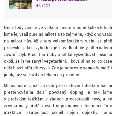
9. 4. 2026
Dnes tedy žijeme ve velkém městě a po několika letech
jsme jej vzali plně na milost a to zejména, když ono vzalo
na milost nás. Až v tom velkoměstském ruchu se plně
projevilo, jakou výhodou je náš dlouholetý alternativní
životní styl. Před tím nebylo lehké vysvětlovat našemu
okolí, že jsme zarytí vegetariáni, i když si na to po čase
naší blízcí přátelé zvykli. Zde je naprosto samozřejmé žít
jinak, než se zažitým tekoucím proudem…
Mimochodem, naše vášeň pro cestování dostala naším
přestěhováním další povolený doping, a tak jsme
s pražským letištěm v zádech procestovali nový, a ne
zrovna malý příděl dosud nepoznaných destinací. Tuto
atraktivní skutečnost ocenil nejen objektiv mého