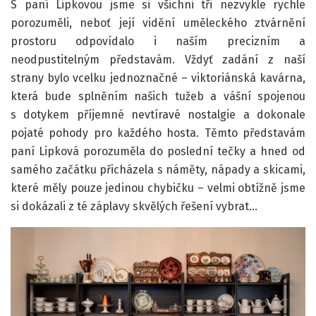
S paní Lipkovou jsme si všichni tři nezvykle rychle
porozuměli, neboť její vidění uměleckého ztvárnění
prostoru odpovídalo i naším precizním a
neodpustitelným představám. Vždyť zadání z naší
strany bylo vcelku jednoznačné – viktoriánská kavárna,
která bude splněním našich tužeb a vášní spojenou
s dotykem příjemné nevtíravé nostalgie a dokonale
pojaté pohody pro každého hosta. Těmto představám
paní Lipková porozuměla do poslední tečky a hned od
samého začátku přicházela s náměty, nápady a skicami,
které měly pouze jedinou chybičku – velmi obtížně jsme
si dokázali z té záplavy skvělých řešení vybrat…