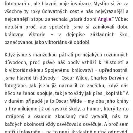
fotoaparátu, ale hlavně moje inspirace. Myslím si, že za
všechny ty roky úchvatných cest v nás nejvýraznější a
nejcennější stopu zanechala „stará dobrá
Anglie
.“ Vůbec
netuším proč, ale společně jsme si zamilovali dobu
královny Viktorie – v dějepise základních škol
označovanou jako viktoriánské období.
Když jsme s manželkou pátrali po nějakých rozumných
důvodech, proč právě náš obdiv vzhlíží k 19.století a
k viktoriánskému Spojenému království – upřednostnili
jsme hlavně tři důvody – Oscar Wilde, Charles Darwin a
fotografie. Jak jsem již naznačil ze začátku, když nás
něco se ženou spojuje, tak je to vždy jak přes „kopírák.“ A
v daném případě je to Oscar Wilde – my oba jeho knihy
a hry milujeme již od vysoké školy, a humor, který tento
utrápený a osudem zkoušený muž vytvořil, nás za
každých okolností vždy osvěžoval a osvěžuje. A proč sem
patří i fotografie – na to není již vlastně nutná odpověď.