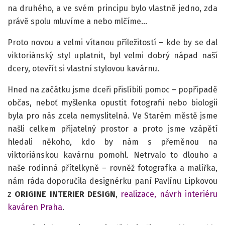
na druhého, a ve svém principu bylo vlastně jedno, zda
právě spolu mluvíme a nebo mlčíme…
Proto novou a velmi vítanou příležitostí – kde by se dal
viktoriánský styl uplatnit, byl velmi dobrý nápad naší
dcery, otevřít si vlastní stylovou kavárnu.
Hned na začátku jsme dceři přislíbili pomoc – popřípadě
občas, neboť myšlenka opustit fotografii nebo biologii
byla pro nás zcela nemyslitelná. Ve Starém městě jsme
našli celkem přijatelný prostor a proto jsme vzápětí
hledali někoho, kdo by nám s přeměnou na
viktoriánskou kavárnu pomohl. Netrvalo to dlouho a
naše rodinná přítelkyně – rovněž fotografka a malířka,
nám ráda doporučila designérku paní Pavlínu Lipkovou
z
ORIGINE INTERIER DESIGN
,
realizace, návrh interiéru
kaváren Praha
.