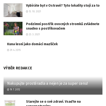
Vybíráte byt v Ostravě? Tyto lokality stojí za to
13. 10. 2021
Podzimní postřik ovocných stromků zvládnete
snadno s postřikovačem
23. 3. 2021
Kuna lesní jako domácí mazlíček
29. 4. 2015
VÝBĚR REDAKCE
Nakupujte prostěradla a nejen je za super cenu!
19. 7. 2012
Starejte se o své zdraví. Vsaďte na