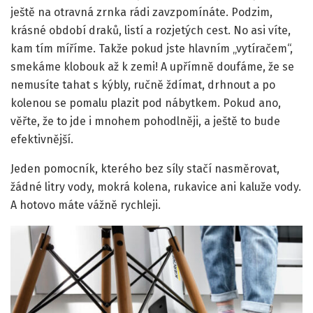
ještě na otravná zrnka rádi zavzpomínáte. Podzim,
krásné období draků, listí a rozjetých cest. No asi víte,
kam tím míříme. Takže pokud jste hlavním „vytíračem“,
smekáme klobouk až k zemi! A upřímně doufáme, že se
nemusíte tahat s kýbly, ručně ždímat, drhnout a po
kolenou se pomalu plazit pod nábytkem. Pokud ano,
věřte, že to jde i mnohem pohodlněji, a ještě to bude
efektivnější.
Jeden pomocník, kterého bez síly stačí nasměrovat,
žádné litry vody, mokrá kolena, rukavice ani kaluže vody.
A hotovo máte vážně rychleji.