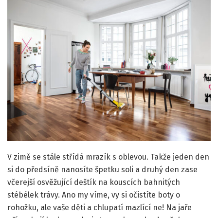
V zimě se stále střídá mrazík s oblevou. Takže jeden den
si do předsíně nanosíte špetku soli a druhý den zase
včerejší osvěžující deštík na kouscích bahnitých
stébélek trávy. Ano my víme, vy si očistíte boty o
rohožku, ale vaše děti a chlupatí mazlící ne! Na jaře