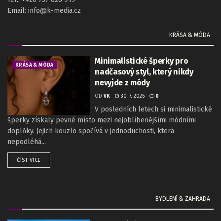
Email: info@k-media.cz
KRÁSA & MÓDA
Minimalistické šperky pro
KRÁSA & MÓDA
nadčasový styl, který nikdy
nevyjde z módy
OD
VK
30. 7. 2026
0
V posledních letech si minimalistické
šperky získaly pevné místo mezi nejoblíbenějšími módními
doplňky. Jejich kouzlo spočívá v jednoduchosti, která
nepodléhá...
ČÍST VÍCE
BYDLENÍ & ZAHRADA