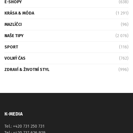
E-SHOPY
(638)
KRÁSA & MÓDA
(1 291)
MAZLÍČCI
(96)
NAŠE TIPY
(2 076)
SPORT
(116)
VOLNÝ ČAS
(762)
ZDRAVÍ & ŽIVOTNÍ STYL
(996)
K-MEDIA
Tel.: +420 731 250 731
Tel.: +420 737 626 919