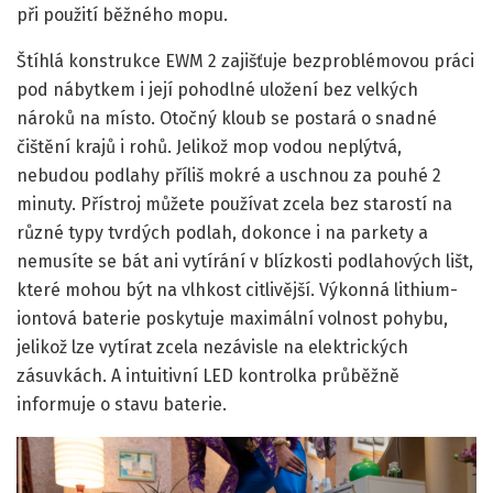
při použití běžného mopu.
Štíhlá konstrukce EWM 2 zajišťuje bezproblémovou práci
pod nábytkem i její pohodlné uložení bez velkých
nároků na místo. Otočný kloub se postará o snadné
čištění krajů i rohů. Jelikož mop vodou neplýtvá,
nebudou podlahy příliš mokré a uschnou za pouhé 2
minuty. Přístroj můžete používat zcela bez starostí na
různé typy tvrdých podlah, dokonce i na parkety a
nemusíte se bát ani vytírání v blízkosti podlahových lišt,
které mohou být na vlhkost citlivější. Výkonná lithium-
iontová baterie poskytuje maximální volnost pohybu,
jelikož lze vytírat zcela nezávisle na elektrických
zásuvkách. A intuitivní LED kontrolka průběžně
informuje o stavu baterie.