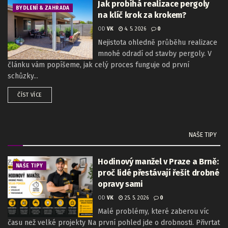
Jak probíhá realizace pergoly
BYDLENÍ & ZAHRADA
na klíč krok za krokem?
OD
VK
4. 5. 2026
0
Nejistota ohledně průběhu realizace
mnohé odradí od stavby pergoly. V
článku vám popíšeme, jak celý proces funguje od první
schůzky...
ČÍST VÍCE
NAŠE TIPY
Hodinový manžel v Praze a Brně:
NAŠE TIPY
proč lidé přestávají řešit drobné
opravy sami
OD
VK
25. 5. 2026
0
Malé problémy, které zaberou víc
času než velké projekty Na první pohled jde o drobnosti. Přivrtat