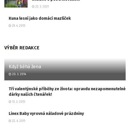
23. 3. 2021
Kuna lesní jako domácí mazlíček
29. 4. 2015
VÝBĚR REDAKCE
Když běhá žena
20. 3. 2014
Tři valentýnské příběhy ze života: opravdu nezapomenutelné
dárky našich čtenářek!
13. 2. 2013
Linex Baby vyrovná náladové prázdniny
22. 6. 2011