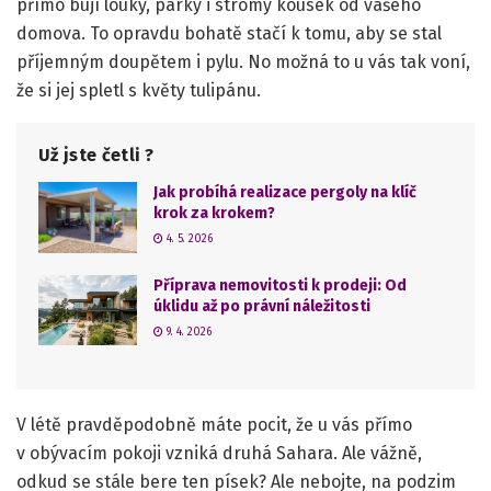
přímo bují louky, parky i stromy kousek od vašeho
domova. To opravdu bohatě stačí k tomu, aby se stal
příjemným doupětem i pylu. No možná to u vás tak voní,
že si jej spletl s květy tulipánu.
Už jste četli ?
Jak probíhá realizace pergoly na klíč
krok za krokem?
4. 5. 2026
Příprava nemovitosti k prodeji: Od
úklidu až po právní náležitosti
9. 4. 2026
V létě pravděpodobně máte pocit, že u vás přímo
v obývacím pokoji vzniká druhá Sahara. Ale vážně,
odkud se stále bere ten písek? Ale nebojte, na podzim