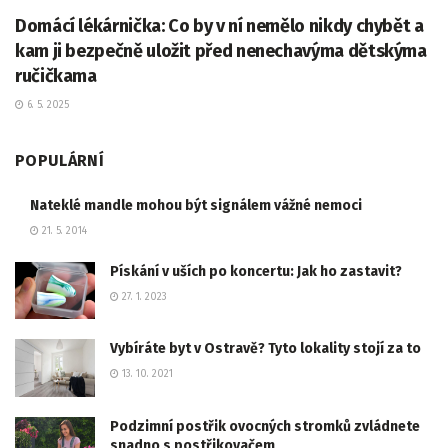
Domácí lékárnička: Co by v ní nemělo nikdy chybět a
kam ji bezpečně uložit před nenechavýma dětskýma
ručičkama
6. 5. 2025
POPULÁRNÍ
Nateklé mandle mohou být signálem vážné nemoci
21. 5. 2014
Pískání v uších po koncertu: Jak ho zastavit?
27. 1. 2023
Vybíráte byt v Ostravě? Tyto lokality stojí za to
13. 10. 2021
Podzimní postřik ovocných stromků zvládnete
snadno s postřikovačem