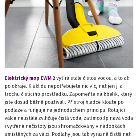
Elektrický mop EWM 2
vytírá stále čistou vodou, a to až
po okraje. K úklidu nepotřebujete nic víc, než jen ji a
trochu čisticího prostředku. Zapomeňte na kbelík, který
jste dosud běžně používali. Přístroj hladce klouže po
podlaze a funguje na jednoduchém principu. Rotující
válce neustále zvlhčuje čistá voda, zatímco špinavá voda
i vytřené nečistoty jsou shromažďovány v nádobkách
umístěných za válci. Podlahy jsou tak výrazně čistší než