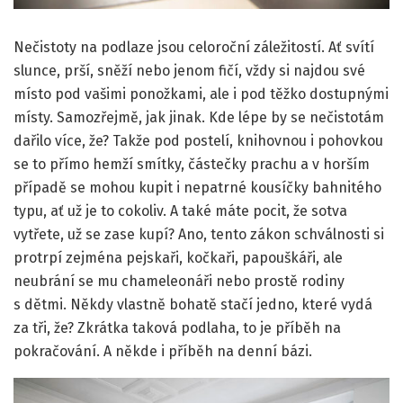
Nečistoty na podlaze jsou celoroční záležitostí. Ať svítí
slunce, prší, sněží nebo jenom fičí, vždy si najdou své
místo pod vašimi ponožkami, ale i pod těžko dostupnými
místy. Samozřejmě, jak jinak. Kde lépe by se nečistotám
dařilo více, že? Takže pod postelí, knihovnou i pohovkou
se to přímo hemží smítky, částečky prachu a v horším
případě se mohou kupit i nepatrné kousíčky bahnitého
typu, ať už je to cokoliv. A také máte pocit, že sotva
vytřete, už se zase kupí? Ano, tento zákon schválnosti si
protrpí zejména pejskaři, kočkaři, papouškáři, ale
neubrání se mu chameleonáři nebo prostě rodiny
s dětmi. Někdy vlastně bohatě stačí jedno, které vydá
za tři, že? Zkrátka taková podlaha, to je příběh na
pokračování. A někde i příběh na denní bázi.