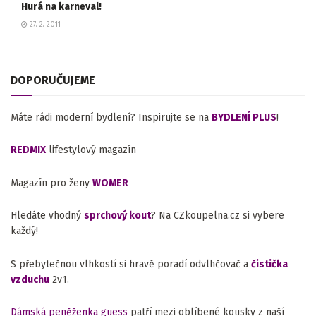
Hurá na karneval!
27. 2. 2011
DOPORUČUJEME
Máte rádi moderní bydlení? Inspirujte se na
BYDLENÍ PLUS
!
REDMIX
lifestylový magazín
Magazín pro ženy
WOMER
Hledáte vhodný
sprchový kout
? Na CZkoupelna.cz si vybere
každý!
S přebytečnou vlhkostí si hravě poradí odvlhčovač a
čistička
vzduchu
2v1.
Dámská peněženka guess
patří mezi oblíbené kousky z naší