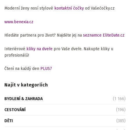
Moderní ženy nosí stylové
kontaktní čočky
od Vašečočky.cz
www.benexia.cz
Hledáte partnera pro život? Najděte jej na
seznamce EliteDate.cz
Interiérové
kliky na dveře
pro Vaše dveře. Nakupte kliky u
profesionálů!
Čtení na každý den
PLUS7
Najít v kategoriích
BYDLENÍ & ZAHRADA
(1 166)
CESTOVÁNÍ
(196)
DĚTI
(385)