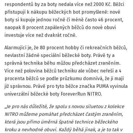
respondentů by za boty nedala více než 2000 Kč. Běžci
přistupují k nákupu běžeckých bot promyšleně: nové
boty si kupuje jednou ročně či méně často 46 procent,
naopak 8 procent zapálených běžců do nové obuvi
investuje více než dvakrát ročně.
Alarmující je, že 80 procent hobby či rekreačních běžců,
nevlastní žádné speciální běžecké boty. Právě ty a
správná technika běhu můžou předcházet zraněním.
Více než polovina běžců techniku ale vůbec neřeší a 4
procenta běžců se podle průzkumu domnívá, že ji mají
již správnou. Právě pro tyto běžce značka PUMA vyvinula
univerzální běžecké boty ForeverRun NITRO.
„Je pro nás důležité, že spolu s novou siluetou z kolekce
NITRO můžeme pomáhat předcházet častým zraněním,
která jsou přímo úměrná špatné technice běžeckého
kroku a nevhodné obuvi. Každý běhá jinak, a je to tak v