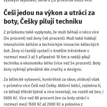
vysokým teplotám, běhá o 2,6 procenta mužů více.
Češi jedou na výkon a utrácí za
boty, Češky pilují techniku
Z průzkumu také vyplynulo, že muži běhají o něco více
(54 procent) než ženy (46 procent). Muži také holdují
intenzivním běhům a technickým inovacím běžeckých
bot. Ženy si častěji vystačí s kratším tréninkem v
rozmezí mezi 3 až 5 případně 10 km a raději pilují
techniku a ekonomiku běhu (více než 54 procent). Boty
ženy vybírají převážně dle značky a designu.
Za běžecké vybavení, konkrétně za obuv, utrácejí však
v průměru více Češi než Češky. Aktivní běžci, zejména ti,
co běhají třikrát týdně a více investují, na rozdíl od žen, i
5000 Kč. Více než 80 procent žen za boty utrácí v
rozmezí mezi 1500 Kč až 2000 Kč a polovina z