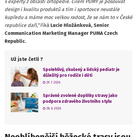
s experty z oblasti ortopedie. Cílem PUMY je posouvat
design i kvalitu produktů a tím i sportovce neustále
kupředu a máme moc velkou radost, že se nám to v České
republice daří,“
říká
Lucie Hložánková, Senior
Communication Marketing Manager
PUMA Czech
Republic
.
Už jste četli ?
Spolehlivý, zkušený a lidský pediatr je
důležitý pro rodiče i děti
29. 7. 2026
Správně zvolené doplňky stravy jako
podpora zdravého životního stylu
28. 6. 2026
Neoblíbenější běžecké trasy jsou