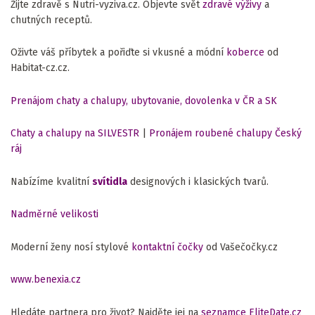
Žijte zdravě s Nutri-vyziva.cz. Objevte svět
zdravé výživy
a
chutných receptů.
Oživte váš příbytek a pořiďte si vkusné a módní
koberce
od
Habitat-cz.cz.
Prenájom chaty a chalupy, ubytovanie, dovolenka v ČR a SK
Chaty a chalupy na SILVESTR
|
Pronájem roubené chalupy Český
ráj
Nabízíme kvalitní
svítidla
designových i klasických tvarů.
Nadměrné velikosti
Moderní ženy nosí stylové
kontaktní čočky
od Vašečočky.cz
www.benexia.cz
Hledáte partnera pro život? Najděte jej na
seznamce EliteDate.cz