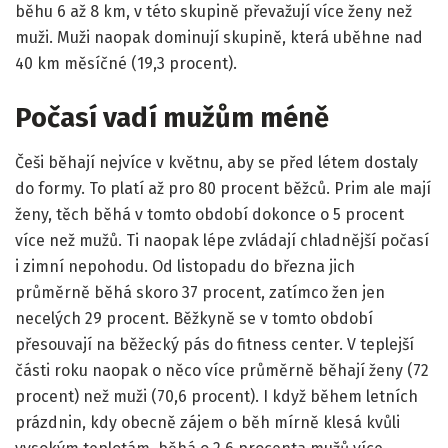
běhu 6 až 8 km, v této skupině převažují více ženy než
muži. Muži naopak dominují skupině, která uběhne nad
40 km měsíčné (19,3 procent).
Počasí vadí mužům méně
Češi běhají nejvíce v květnu, aby se před létem dostaly
do formy. To platí až pro 80 procent běžců. Prim ale mají
ženy, těch běhá v tomto období dokonce o 5 procent
více než mužů. Ti naopak lépe zvládají chladnější počasí
i zimní nepohodu. Od listopadu do března jich
průměrně běhá skoro 37 procent, zatímco žen jen
necelých 29 procent. Běžkyně se v tomto období
přesouvají na běžecký pás do fitness center. V teplejší
části roku naopak o něco více průměrně běhají ženy (72
procent) než muži (70,6 procent). I když během letních
prázdnin, kdy obecně zájem o běh mírně klesá kvůli