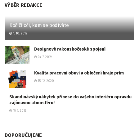
VÝBĚR REDAKCE
Kočičí oči, kam se podíváte
1. 10. 2012
Designové rakouskočeské spojení
24. 7. 2019
Kvalita pracovní obuvi a oblečení hraje prim
15. 12. 2020
Skandinávský nábytek přinese do vašeho interiéru opravdu
zajímavou atmosféru!
19. 7. 2012
DOPORUČUJEME