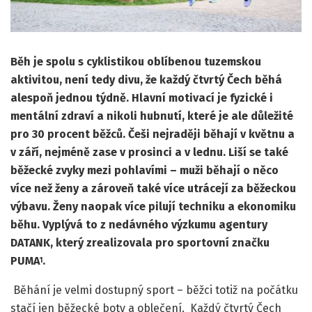
Běh je spolu s cyklistikou oblíbenou tuzemskou
aktivitou, není tedy divu, že každý čtvrtý Čech běhá
alespoň jednou týdně. Hlavní motivací je fyzické i
mentální zdraví a nikoli hubnutí, které je ale důležité
pro 30 procent běžců. Češi nejraději běhají v květnu a
v září, nejméně zase v prosinci a v lednu. Liší se také
běžecké zvyky mezi pohlavími – muži běhají o něco
více než ženy a zároveň také více utrácejí za běžeckou
výbavu. Ženy naopak více pilují techniku a ekonomiku
běhu. Vyplývá to z nedávného výzkumu agentury
DATANK, který zrealizovala pro sportovní značku
PUMA
.
1
Běhání je velmi dostupný sport – běžci totiž na počátku
stačí jen běžecké boty a oblečení. Každý čtvrtý Čech