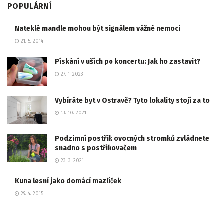
POPULÁRNÍ
Nateklé mandle mohou být signálem vážné nemoci
21. 5. 2014
Pískání v uších po koncertu: Jak ho zastavit?
27. 1. 2023
Vybíráte byt v Ostravě? Tyto lokality stojí za to
13. 10. 2021
Podzimní postřik ovocných stromků zvládnete
snadno s postřikovačem
23. 3. 2021
Kuna lesní jako domácí mazlíček
29. 4. 2015