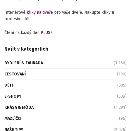
Interiérové
kliky na dveře
pro Vaše dveře. Nakupte kliky u
profesionálů!
Čtení na každý den
PLUS7
Najít v kategoriích
BYDLENÍ & ZAHRADA
(1 166)
CESTOVÁNÍ
(196)
DĚTI
(385)
E-SHOPY
(638)
KRÁSA & MÓDA
(1 291)
MAZLÍČCI
(96)
NAŠE TIPY
(2 076)