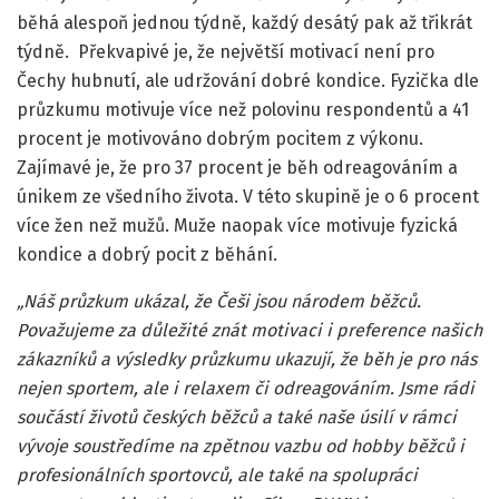
běhá alespoň jednou týdně, každý desátý pak až třikrát
týdně. Překvapivé je, že největší motivací není pro
Čechy hubnutí, ale udržování dobré kondice. Fyzička dle
průzkumu motivuje více než polovinu respondentů a 41
procent je motivováno dobrým pocitem z výkonu.
Zajímavé je, že pro 37 procent je běh odreagováním a
únikem ze všedního života. V této skupině je o 6 procent
více žen než mužů. Muže naopak více motivuje fyzická
kondice a dobrý pocit z běhání.
„Náš průzkum ukázal, že Češi jsou národem běžců.
Považujeme za důležité znát motivaci i preference našich
zákazníků a výsledky průzkumu ukazují, že běh je pro nás
nejen sportem, ale i relaxem či odreagováním. Jsme rádi
součástí životů českých běžců a také naše úsilí v rámci
vývoje soustředíme na zpětnou vazbu od hobby běžců i
profesionálních sportovců, ale také na spolupráci