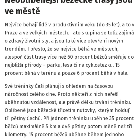
ve městě
Nejvíce běhají lidé v produktivním věku (do 35 let), a to v
Praze a ve velkých městech. Tato skupina se totiž zajímá
o zdravý životní styl a jsou také více otevření novým
trendům. I přesto, že se nejvíce běhá ve městech,
alespoň část trasy více než 60 procent běžců směřuje do
nejbližší přírody – parku, lesa či na cyklostezku. 15
procent běhá v terénu a pouze 6 procent běhá v hale.
Své tréninky Češi plánují s ohledem na časovou
náročnost celého dne. Proto někteří z nich neřeší
uběhnutou vzdálenost, ale právě délku trvání tréninku.
Oblíbené jsou běžecké třicetiminutovky, kterým holdují
tři pětiny Čechů. Při jednom tréninku uběhne 35 procent
běžců maximálně 5 km a dvě pětiny potom méně než tři
kilometry. 15 procent běžců uběhne během jednoho