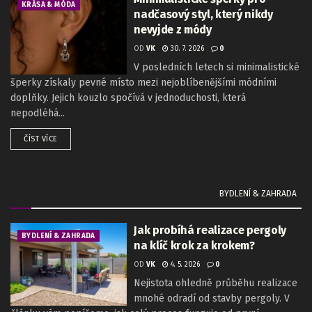
KRÁSA & MÓDA
nadčasový styl, který nikdy
nevyjde z módy
OD
VK
30. 7. 2026
0
V posledních letech si minimalistické
šperky získaly pevné místo mezi nejoblíbenějšími módními
doplňky. Jejich kouzlo spočívá v jednoduchosti, která
nepodléhá...
ČÍST VÍCE
BYDLENÍ & ZAHRADA
Jak probíhá realizace pergoly
BYDLENÍ & ZAHRADA
na klíč krok za krokem?
OD
VK
4. 5. 2026
0
Nejistota ohledně průběhu realizace
mnohé odradí od stavby pergoly. V