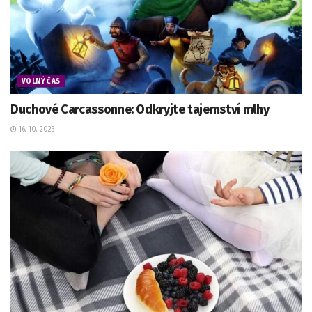
VOLNÝ ČAS
Duchové Carcassonne: Odkryjte tajemství mlhy
16. 10. 2023