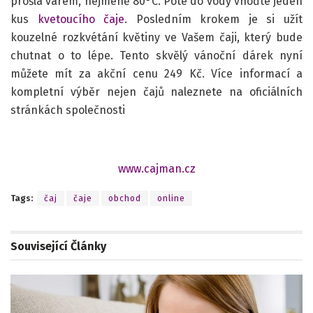
prošla varem, nejméně 80°C. Poté do vody vhoďte jeden
kus
kvetoucího čaje
. Posledním krokem je si užít
kouzelné rozkvétání květiny ve Vašem čaji, který bude
chutnat o to lépe. Tento skvělý vánoční dárek nyní
můžete mít za akční cenu 249 Kč. Více informací a
kompletní výběr nejen čajů naleznete na oficiálních
stránkách společnosti
www.cajman.cz
Tags:
čaj
čaje
obchod
online
Související
Články