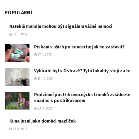
POPULÁRNÍ
Nateklé mandle mohou být signálem vážné nemoci
21. 5. 2014
Pískání v uších po koncertu: Jak ho zastavit?
27. 1. 2023
Vybíráte byt v Ostravě? Tyto lokality stojí za to
13. 10. 2021
Podzimní postřik ovocných stromků zvládnete
snadno s postřikovačem
23. 3. 2021
Kuna lesní jako domácí mazlíček
29. 4. 2015