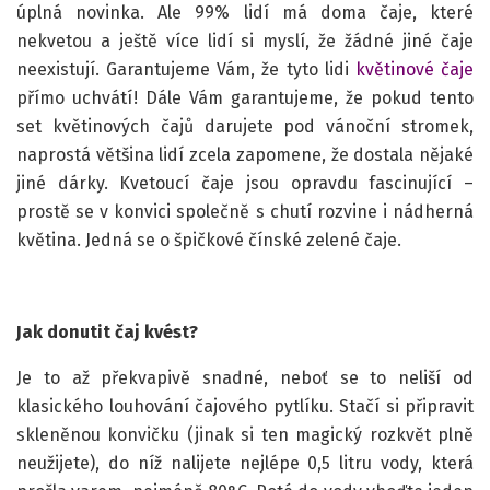
úplná novinka. Ale 99% lidí má doma čaje, které
nekvetou a ještě více lidí si myslí, že žádné jiné čaje
neexistují. Garantujeme Vám, že tyto lidi
květinové čaje
přímo uchvátí! Dále Vám garantujeme, že pokud tento
set květinových čajů darujete pod vánoční stromek,
naprostá většina lidí zcela zapomene, že dostala nějaké
jiné dárky. Kvetoucí čaje jsou opravdu fascinující –
prostě se v konvici společně s chutí rozvine i nádherná
květina. Jedná se o špičkové čínské zelené čaje.
Jak donutit čaj kvést?
Je to až překvapivě snadné, neboť se to neliší od
klasického louhování čajového pytlíku. Stačí si připravit
skleněnou konvičku (jinak si ten magický rozkvět plně
neužijete), do níž nalijete nejlépe 0,5 litru vody, která