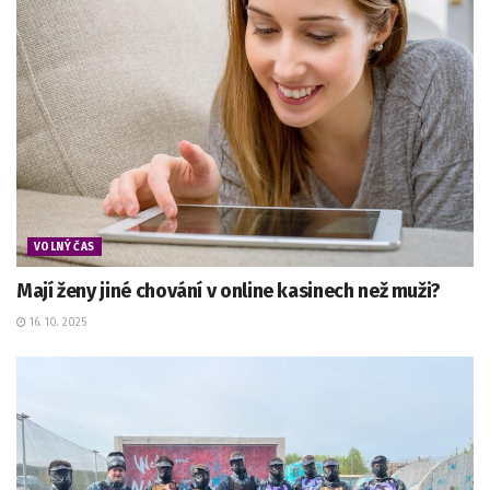
VOLNÝ ČAS
Mají ženy jiné chování v online kasinech než muži?
16. 10. 2025