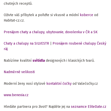
chutných receptů.
Oživte váš příbytek a pořiďte si vkusné a módní
koberce
od
Habitat-cz.cz.
Prenájom chaty a chalupy, ubytovanie, dovolenka v ČR a SK
Chaty a chalupy na SILVESTR
|
Pronájem roubené chalupy Český
ráj
Nabízíme kvalitní
svítidla
designových i klasických tvarů.
Nadměrné velikosti
Moderní ženy nosí stylové
kontaktní čočky
od Vašečočky.cz
www.benexia.cz
Hledáte partnera pro život? Najděte jej na
seznamce EliteDate.cz