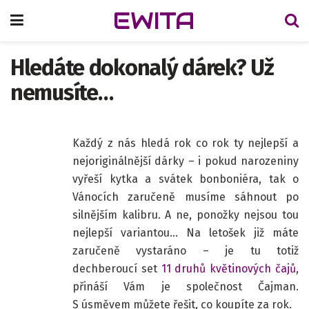
EWITA
Hledáte dokonalý dárek? Už
nemusíte…
Každý z nás hledá rok co rok ty nejlepší a
nejoriginálnější dárky – i pokud narozeniny
vyřeší kytka a svátek bonboniéra, tak o
Vánocích zaručeně musíme sáhnout po
silnějším kalibru. A ne, ponožky nejsou tou
nejlepší variantou… Na letošek již máte
zaručeně vystaráno – je tu totiž
dechberoucí set
11 druhů květinových čajů
,
přináší Vám je společnost Čajman.
S úsměvem můžete řešit, co koupíte za rok.