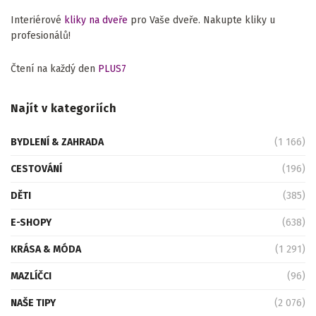
Interiérové
kliky na dveře
pro Vaše dveře. Nakupte kliky u
profesionálů!
Čtení na každý den
PLUS7
Najít v kategoriích
BYDLENÍ & ZAHRADA
(1 166)
CESTOVÁNÍ
(196)
DĚTI
(385)
E-SHOPY
(638)
KRÁSA & MÓDA
(1 291)
MAZLÍČCI
(96)
NAŠE TIPY
(2 076)