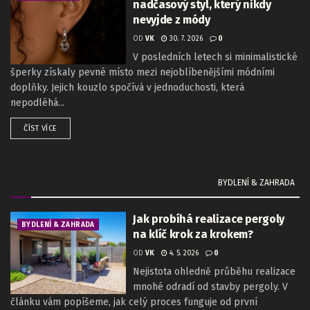
nadčasový styl, který nikdy
nevyjde z módy
OD
VK
30. 7. 2026
0
V posledních letech si minimalistické
šperky získaly pevné místo mezi nejoblíbenějšími módními
doplňky. Jejich kouzlo spočívá v jednoduchosti, která
nepodléhá...
ČÍST VÍCE
BYDLENÍ & ZAHRADA
Jak probíhá realizace pergoly
BYDLENÍ & ZAHRADA
na klíč krok za krokem?
OD
VK
4. 5. 2026
0
Nejistota ohledně průběhu realizace
mnohé odradí od stavby pergoly. V
článku vám popíšeme, jak celý proces funguje od první