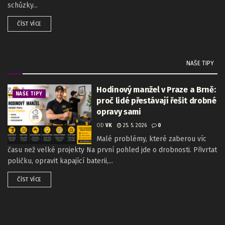
schůzky...
ČÍST VÍCE
NAŠE TIPY
Hodinový manžel v Praze a Brně:
NAŠE TIPY
proč lidé přestávají řešit drobné
opravy sami
OD
VK
25. 5. 2026
0
Malé problémy, které zaberou víc
času než velké projekty Na první pohled jde o drobnosti. Přivrtat
poličku, opravit kapající baterii,...
ČÍST VÍCE