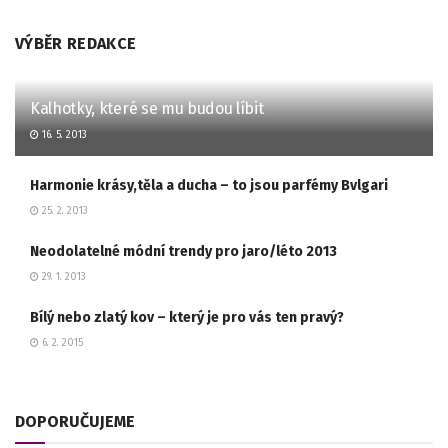
VÝBĚR REDAKCE
Kalhotky, které se mu budou líbit
16. 5. 2013
Harmonie krásy,těla a ducha – to jsou parfémy Bvlgari
25. 2. 2013
Neodolatelné módní trendy pro jaro/léto 2013
29. 1. 2013
Bílý nebo zlatý kov – který je pro vás ten pravý?
6. 2. 2015
DOPORUČUJEME