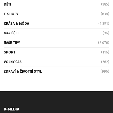
DĚTI
(385)
E-SHOPY
(638)
KRÁSA & MÓDA
(1 291)
MAZLÍČCI
(96)
NAŠE TIPY
(2 076)
SPORT
(116)
VOLNÝ ČAS
(762)
ZDRAVÍ & ŽIVOTNÍ STYL
(996)
K-MEDIA