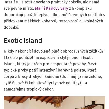
interiéru je totiž dovoleno prakticky cokoliv, nic nemá
své pevné místo.
Malíři Karlovy Vary
z Ekomplexu
doporučují použití teplých, tlumeně červených odstínů s
přídavkem měkkých koberců, retro vzorů a uvolněných
doplňků.
Exotic Island
Nikdy nekončící dovolená plná dobrodružných zážitků?
I tak lze pohlížet na expresivní styl jménem Exotic
Island, který je určen pro nespoutané povahy. Mezi
typické prvky patří intenzivní barevná paleta, která
čerpá z krásy drahých kamenů (dominují jasně zelené,
sytě fialové či kobaltově tyrkysové odstíny) – a
samozřejmě tropický dekor.