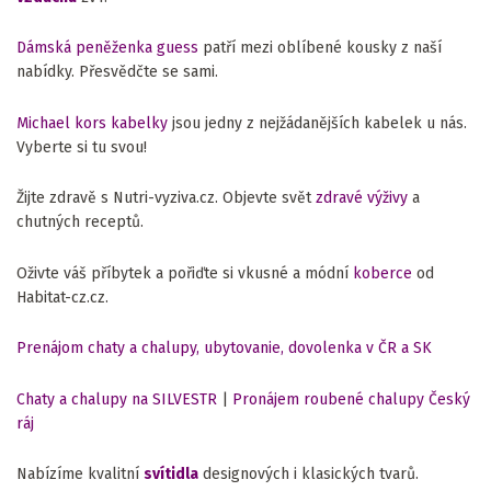
Dámská peněženka guess
patří mezi oblíbené kousky z naší
nabídky. Přesvědčte se sami.
Michael kors kabelky
jsou jedny z nejžádanějších kabelek u nás.
Vyberte si tu svou!
Žijte zdravě s Nutri-vyziva.cz. Objevte svět
zdravé výživy
a
chutných receptů.
Oživte váš příbytek a pořiďte si vkusné a módní
koberce
od
Habitat-cz.cz.
Prenájom chaty a chalupy, ubytovanie, dovolenka v ČR a SK
Chaty a chalupy na SILVESTR
|
Pronájem roubené chalupy Český
ráj
Nabízíme kvalitní
svítidla
designových i klasických tvarů.