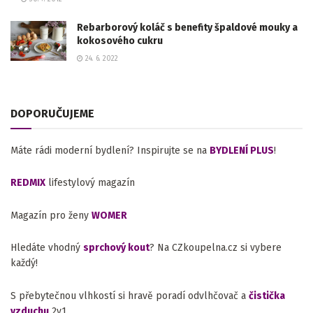
Rebarborový koláč s benefity špaldové mouky a
kokosového cukru
24. 6. 2022
DOPORUČUJEME
Máte rádi moderní bydlení? Inspirujte se na
BYDLENÍ PLUS
!
REDMIX
lifestylový magazín
Magazín pro ženy
WOMER
Hledáte vhodný
sprchový kout
? Na CZkoupelna.cz si vybere
každý!
S přebytečnou vlhkostí si hravě poradí odvlhčovač a
čistička
vzduchu
2v1.