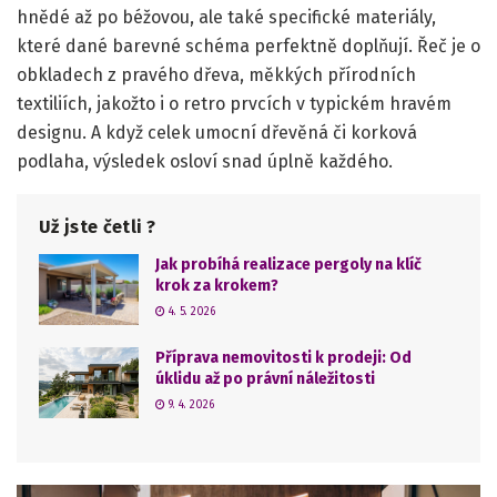
hnědé až po béžovou, ale také specifické materiály,
které dané barevné schéma perfektně doplňují. Řeč je o
obkladech z pravého dřeva, měkkých přírodních
textiliích, jakožto i o retro prvcích v typickém hravém
designu. A když celek umocní dřevěná či korková
podlaha, výsledek osloví snad úplně každého.
Už jste četli ?
Jak probíhá realizace pergoly na klíč
krok za krokem?
4. 5. 2026
Příprava nemovitosti k prodeji: Od
úklidu až po právní náležitosti
9. 4. 2026