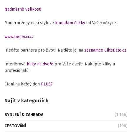
Nadměrné velikosti
Moderní ženy nosí stylové
kontaktní čočky
od Vašečočky.cz
www.benexia.cz
Hledáte partnera pro život? Najděte jej na
seznamce EliteDate.cz
Interiérové
kliky na dveře
pro Vaše dveře. Nakupte kliky u
profesionálů!
Čtení na každý den
PLUS7
Najít v kategoriích
BYDLENÍ & ZAHRADA
(1 166)
CESTOVÁNÍ
(196)