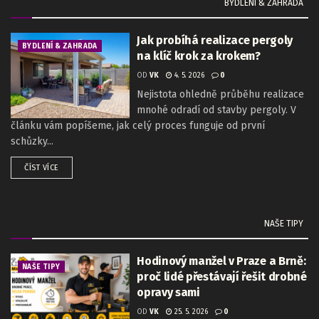
BYDLENÍ & ZAHRADA
Jak probíhá realizace pergoly
BYDLENÍ & ZAHRADA
na klíč krok za krokem?
OD
VK
4. 5. 2026
0
Nejistota ohledně průběhu realizace
mnohé odradí od stavby pergoly. V
článku vám popíšeme, jak celý proces funguje od první
schůzky...
ČÍST VÍCE
NAŠE TIPY
Hodinový manžel v Praze a Brně:
NAŠE TIPY
proč lidé přestávají řešit drobné
opravy sami
OD
VK
25. 5. 2026
0