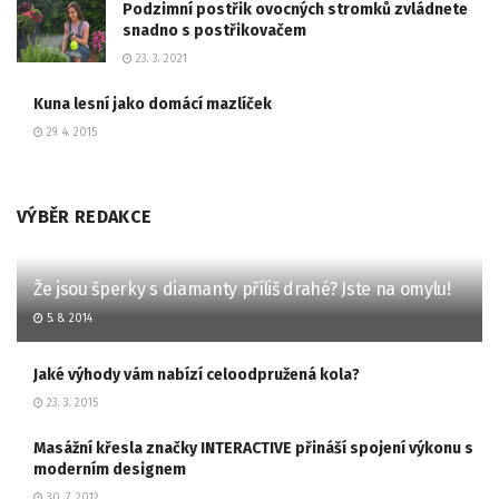
Podzimní postřik ovocných stromků zvládnete
snadno s postřikovačem
23. 3. 2021
Kuna lesní jako domácí mazlíček
29. 4. 2015
VÝBĚR REDAKCE
Že jsou šperky s diamanty příliš drahé? Jste na omylu!
5. 8. 2014
Jaké výhody vám nabízí celoodpružená kola?
23. 3. 2015
Masážní křesla značky INTERACTIVE přináší spojení výkonu s
moderním designem
30. 7. 2012