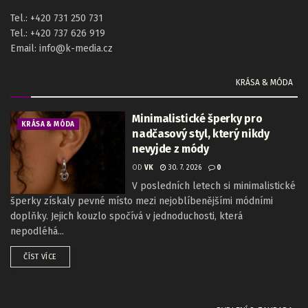
Tel.: +420 731 250 731
Tel.: +420 737 626 919
Email: info@k-media.cz
KRÁSA & MÓDA
Minimalistické šperky pro
KRÁSA & MÓDA
nadčasový styl, který nikdy
nevyjde z módy
OD
VK
30. 7. 2026
0
V posledních letech si minimalistické
šperky získaly pevné místo mezi nejoblíbenějšími módními
doplňky. Jejich kouzlo spočívá v jednoduchosti, která
nepodléhá...
ČÍST VÍCE