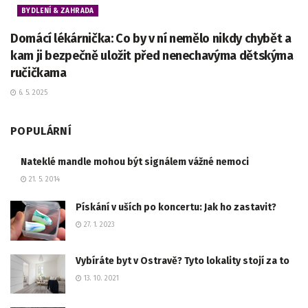
BYDLENÍ & ZAHRADA
Domácí lékárnička: Co by v ní nemělo nikdy chybět a
kam ji bezpečně uložit před nenechavýma dětskýma
ručičkama
6. 5. 2025
POPULÁRNÍ
Nateklé mandle mohou být signálem vážné nemoci
21. 5. 2014
Pískání v uších po koncertu: Jak ho zastavit?
27. 1. 2023
Vybíráte byt v Ostravě? Tyto lokality stojí za to
13. 10. 2021