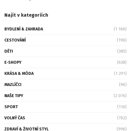
Najít v kategoriích
BYDLENÍ & ZAHRADA
(1 166)
CESTOVÁNÍ
(196)
DĚTI
(385)
E-SHOPY
(638)
KRÁSA & MÓDA
(1 291)
MAZLÍČCI
(96)
NAŠE TIPY
(2 076)
SPORT
(116)
VOLNÝ ČAS
(762)
ZDRAVÍ & ŽIVOTNÍ STYL
(996)