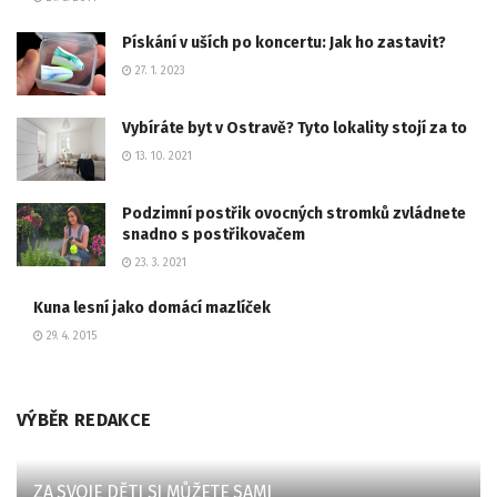
Pískání v uších po koncertu: Jak ho zastavit?
27. 1. 2023
Vybíráte byt v Ostravě? Tyto lokality stojí za to
13. 10. 2021
Podzimní postřik ovocných stromků zvládnete
snadno s postřikovačem
23. 3. 2021
Kuna lesní jako domácí mazlíček
29. 4. 2015
VÝBĚR REDAKCE
ZA SVOJE DĚTI SI MŮŽETE SAMI