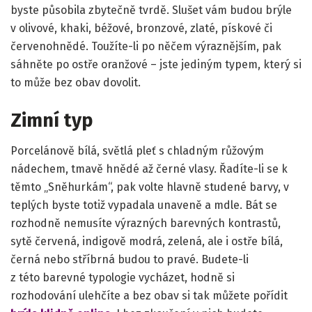
byste působila zbytečně tvrdě. Slušet vám budou brýle
v olivové, khaki, béžové, bronzové, zlaté, pískové či
červenohnědé. Toužíte-li po něčem výraznějším, pak
sáhněte po ostře oranžové – jste jediným typem, který si
to může bez obav dovolit.
Zimní typ
Porcelánově bílá, světlá pleť s chladným růžovým
nádechem, tmavě hnědé až černé vlasy. Řadíte-li se k
těmto „Sněhurkám“, pak volte hlavně studené barvy, v
teplých byste totiž vypadala unaveně a mdle. Bát se
rozhodně nemusíte výrazných barevných kontrastů,
sytě červená, indigově modrá, zelená, ale i ostře bílá,
černá nebo stříbrná budou to pravé. Budete-li
z této barevné typologie vycházet, hodně si
rozhodování ulehčíte a bez obav si tak můžete pořídit