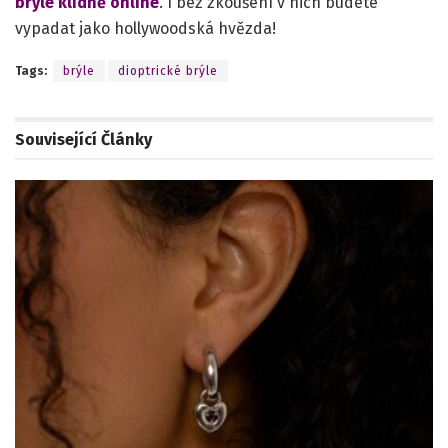
brýle klidně online
. I bez zkoušení v nich budete
vypadat jako hollywoodská hvězda!
Tags:
brýle
dioptrické brýle
Související
Články