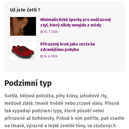
Už jste četli ?
Minimalistické šperky pro nadčasový
styl, který nikdy nevyjde z módy
30. 7. 2026
Přirozený krok jako cesta ke
zdravějšímu pohybu
24. 6. 2026
Podzimní typ
Světlá, béžová pokožka, pihy krásy, jahodové rty,
medově zlaté, tmavě hnědé nebo zrzavé vlasy. Přesně
tak vypadají podzimní typy, které působí velmi
přirozeně až bohémsky. Pokud k nim patříte, pak vsaďte
na tmavé, výrazné a teplé zemité tóny, ve studených