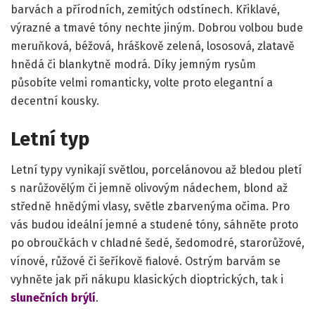
barvách a přírodních, zemitých odstínech. Křiklavé,
výrazné a tmavé tóny nechte jiným. Dobrou volbou bude
meruňková, béžová, hráškově zelená, lososová, zlatavě
hnědá či blankytně modrá. Díky jemným rysům
působíte velmi romanticky, volte proto elegantní a
decentní kousky.
Letní typ
Letní typy vynikají světlou, porcelánovou až bledou pletí
s narůžovělým či jemně olivovým nádechem, blond až
středně hnědými vlasy, světle zbarvenýma očima. Pro
vás budou ideální jemné a studené tóny, sáhněte proto
po obroučkách v chladné šedé, šedomodré, starorůžové,
vínové, růžové či šeříkově fialové. Ostrým barvám se
vyhněte jak při nákupu klasických dioptrických, tak i
slunečních brýlí
.