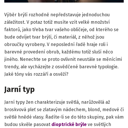
Výběr brýlí rozhodně nepředstavuje jednoduchou
záležitost. V potaz totiž musíte vzít velké množství
faktorů, jako třeba tvar vašeho obličeje, od kterého se
bude odvíjet tvar brýlí, či materiál, z něhož jsou
obroučky vyrobeny. V neposlední řadě hraje roli i
barevné provedení obrub, každému totiž sluší něco
jiného. Nenechte se proto ovlivnit neustále se měnícími
trendy, ale vycházejte z osvědčené barevné typologie.
Jaké tóny vás rozzáří a osvěží?
Jarní typ
Jarní typy žen charakterizuje světlá, narůžovělá až
broskvová pleť se zlatavým nádechem, blond, medové či
světlé hnědé vlasy. Řadíte-li se do této skupiny, pak vám
budou skvěle pasovat
dioptrické brýle
ve světlých