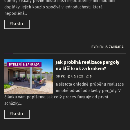
šperky získaly pevné místo mezi nejoblíbenějšími módními
doplňky. Jejich kouzlo spočívá v jednoduchosti, která
nepodléhá...
ČÍST VÍCE
BYDLENÍ & ZAHRADA
Jak probíhá realizace pergoly
BYDLENÍ & ZAHRADA
na klíč krok za krokem?
OD
VK
4. 5. 2026
0
Nejistota ohledně průběhu realizace
mnohé odradí od stavby pergoly. V
článku vám popíšeme, jak celý proces funguje od první
schůzky...
ČÍST VÍCE