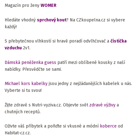
Magazín pro ženy
WOMER
Hledáte vhodný
sprchový kout
? Na CZkoupelna.cz si vybere
každý!
S přebytečnou vlhkostí si hravě poradí odvlhčovač a
čistička
vzduchu
2v1.
Dámská peněženka guess
patří mezi oblíbené kousky z naší
nabídky. Přesvědčte se sami.
Michael kors kabelky
jsou jedny z nejžádanějších kabelek u nás.
Vyberte si tu svou!
Žijte zdravě s Nutri-vyziva.cz. Objevte svět
zdravé výživy
a
chutných receptů.
Oživte váš příbytek a pořiďte si vkusné a módní
koberce
od
Habitat-cz.cz.