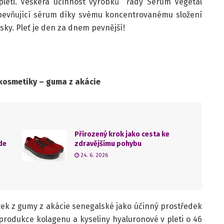
pleti. Veškerá účinnost výrobků řady Sérum Végétal
pevňující sérum díky svému koncentrovanému složení
sky. Pleť je den za dnem pevnější!
 kosmetiky – guma z akácie
Přirozený krok jako cesta ke
de
zdravějšímu pohybu
24. 6. 2026
žek z gumy z akácie senegalské jako účinný prostředek
rodukce kolagenu a kyseliny hyaluronové v pleti o 46