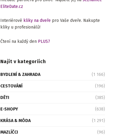
EliteDate.cz
Interiérové
kliky na dveře
pro Vaše dveře. Nakupte
kliky u profesionálů!
Čtení na každý den
PLUS7
Najít v kategoriích
BYDLENÍ & ZAHRADA
(1 166)
CESTOVÁNÍ
(196)
DĚTI
(385)
E-SHOPY
(638)
KRÁSA & MÓDA
(1 291)
MAZLÍČCI
(96)