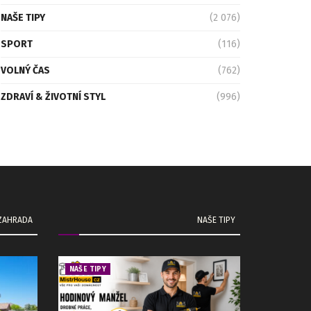
NAŠE TIPY
(2 076)
SPORT
(116)
VOLNÝ ČAS
(762)
ZDRAVÍ & ŽIVOTNÍ STYL
(996)
 ZAHRADA
NAŠE TIPY
NAŠE TIPY