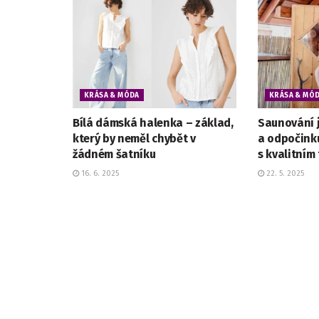
KRÁSA & MÓDA
KRÁSA & MÓ
Bílá dámská halenka – základ,
Saunování j
který by neměl chybět v
a odpočinku
žádném šatníku
s kvalitním
16. 6. 2025
22. 5. 2025