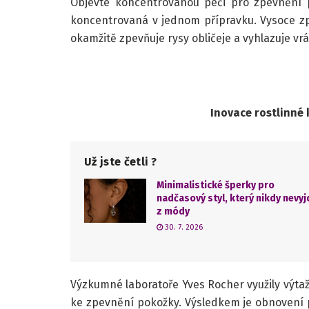
Objevte koncentrovanou péči pro zpevnění 
koncentrovaná v jednom přípravku. Vysoce z
okamžitě zpevňuje rysy obličeje a vyhlazuje vrá
Inovace rostlinné
Už jste četli ?
Minimalistické šperky pro
nadčasový styl, který nikdy nevyj
z módy
30. 7. 2026
Výzkumné laboratoře Yves Rocher využily výta
ke zpevnění pokožky. Výsledkem je obnovení p