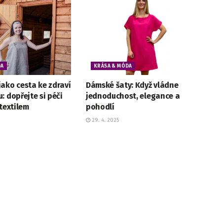
DA
KRÁSA & MÓDA
ako cesta ke zdraví
Dámské šaty: Když vládne
: dopřejte si péči
jednoduchost, elegance a
 textilem
pohodlí
29. 4. 2025