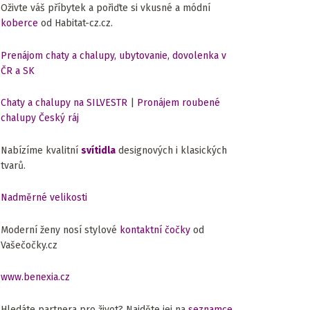
Oživte váš příbytek a pořiďte si vkusné a módní
koberce
od Habitat-cz.cz.
Prenájom chaty a chalupy, ubytovanie, dovolenka v
ČR a SK
Chaty a chalupy na SILVESTR
|
Pronájem roubené
chalupy Český ráj
Nabízíme kvalitní
svítidla
designových i klasických
tvarů.
Nadměrné velikosti
Moderní ženy nosí stylové
kontaktní čočky
od
Vašečočky.cz
www.benexia.cz
Hledáte partnera pro život? Najděte jej na
seznamce