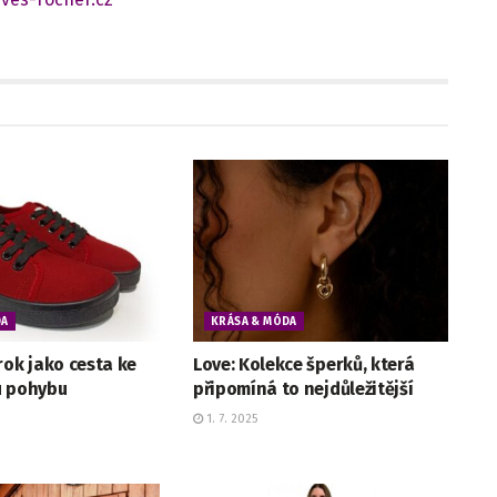
DA
KRÁSA & MÓDA
rok jako cesta ke
Love: Kolekce šperků, která
u pohybu
připomíná to nejdůležitější
1. 7. 2025