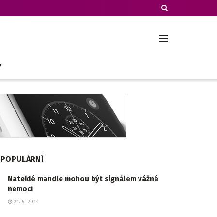
Y
POPULÁRNÍ
Nateklé mandle mohou být signálem vážné
nemoci
21. 5. 2014