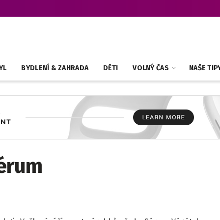
YL
BYDLENÍ & ZAHRADA
DĚTI
VOLNÝ ČAS
NAŠE TIP
sérum