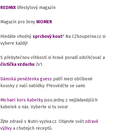
REDMIX
lifestylový magazín
Magazín pro ženy
WOMER
Hledáte vhodný
sprchový kout
? Na CZkoupelna.cz si
vybere každý!
S přebytečnou vlhkostí si hravě poradí odvlhčovač a
čistička vzduchu
2v1.
Dámská peněženka guess
patří mezi oblíbené
kousky z naší nabídky. Přesvědčte se sami.
Michael kors kabelky
jsou jedny z nejžádanějších
kabelek u nás. Vyberte si tu svou!
Žijte zdravě s Nutri-vyziva.cz. Objevte svět
zdravé
výživy
a chutných receptů.