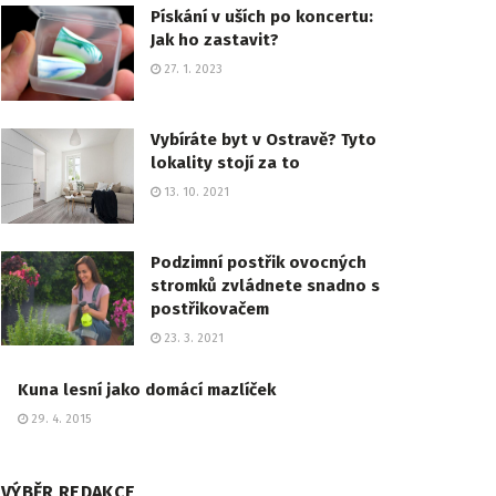
Pískání v uších po koncertu:
Jak ho zastavit?
27. 1. 2023
Vybíráte byt v Ostravě? Tyto
lokality stojí za to
13. 10. 2021
Podzimní postřik ovocných
stromků zvládnete snadno s
postřikovačem
23. 3. 2021
Kuna lesní jako domácí mazlíček
29. 4. 2015
VÝBĚR REDAKCE