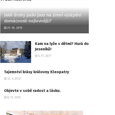
Jaké druhy paliv jsou na zimní vytápění
domácnosti nejlevnější?
21. 10. 2013
Kam na lyže s dětmi? Hurá do
Jeseníků!
6. 11. 2017
Tajemství krásy královny Kleopatry
13. 4. 2012
Objevte v sobě radost a lásku.
8. 11. 2010