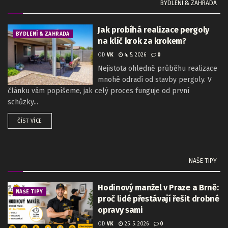
BYDLENÍ & ZAHRADA
Jak probíhá realizace pergoly
BYDLENÍ & ZAHRADA
na klíč krok za krokem?
OD
VK
4. 5. 2026
0
Nejistota ohledně průběhu realizace
mnohé odradí od stavby pergoly. V
článku vám popíšeme, jak celý proces funguje od první
schůzky...
ČÍST VÍCE
NAŠE TIPY
Hodinový manžel v Praze a Brně:
NAŠE TIPY
proč lidé přestávají řešit drobné
opravy sami
OD
VK
25. 5. 2026
0