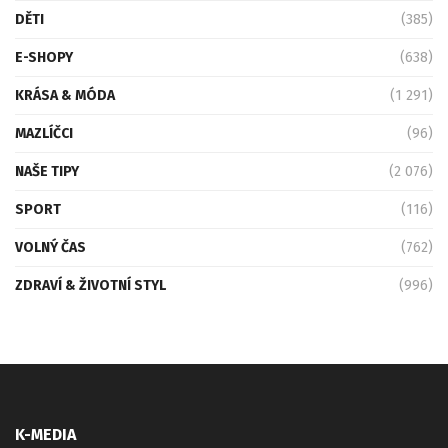
DĚTI
(385)
E-SHOPY
(638)
KRÁSA & MÓDA
(1 291)
MAZLÍČCI
(96)
NAŠE TIPY
(2 076)
SPORT
(116)
VOLNÝ ČAS
(762)
ZDRAVÍ & ŽIVOTNÍ STYL
(996)
K-MEDIA