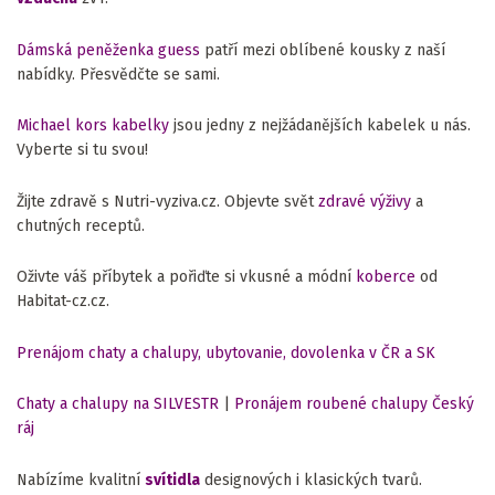
Dámská peněženka guess
patří mezi oblíbené kousky z naší
nabídky. Přesvědčte se sami.
Michael kors kabelky
jsou jedny z nejžádanějších kabelek u nás.
Vyberte si tu svou!
Žijte zdravě s Nutri-vyziva.cz. Objevte svět
zdravé výživy
a
chutných receptů.
Oživte váš příbytek a pořiďte si vkusné a módní
koberce
od
Habitat-cz.cz.
Prenájom chaty a chalupy, ubytovanie, dovolenka v ČR a SK
Chaty a chalupy na SILVESTR
|
Pronájem roubené chalupy Český
ráj
Nabízíme kvalitní
svítidla
designových i klasických tvarů.