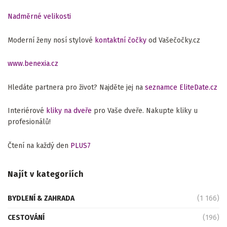
Nadměrné velikosti
Moderní ženy nosí stylové
kontaktní čočky
od Vašečočky.cz
www.benexia.cz
Hledáte partnera pro život? Najděte jej na
seznamce EliteDate.cz
Interiérové
kliky na dveře
pro Vaše dveře. Nakupte kliky u
profesionálů!
Čtení na každý den
PLUS7
Najít v kategoriích
BYDLENÍ & ZAHRADA
(1 166)
CESTOVÁNÍ
(196)