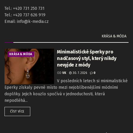
Tel.: +420 731 250 731
Tel.: +420 737 626 919
Email: info@k-media.cz
KRÁSA & MÓDA
Minimalistické šperky pro
KRÁSA & MÓDA
nadčasový styl, který nikdy
nevyjde z módy
OD
VK
30. 7. 2026
0
V posledních letech si minimalistické
šperky získaly pevné místo mezi nejoblíbenějšími módními
doplňky. Jejich kouzlo spočívá v jednoduchosti, která
nepodléhá...
ČÍST VÍCE