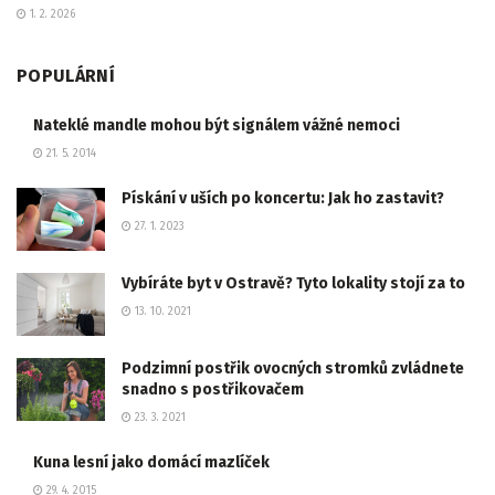
1. 2. 2026
POPULÁRNÍ
Nateklé mandle mohou být signálem vážné nemoci
21. 5. 2014
Pískání v uších po koncertu: Jak ho zastavit?
27. 1. 2023
Vybíráte byt v Ostravě? Tyto lokality stojí za to
13. 10. 2021
Podzimní postřik ovocných stromků zvládnete
snadno s postřikovačem
23. 3. 2021
Kuna lesní jako domácí mazlíček
29. 4. 2015