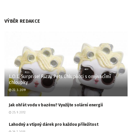
VÝBĚR REDAKCE
L.O.L. Surprise! Fuzzy Pets Chlupáčci s omývacími
chloupky
22. 3. 2019
Jak ohřát vodu v bazénu? Využijte solární energii
25. 9. 2012
Lahodný a vtipný dárek pro každou příležitost