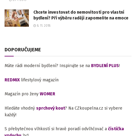
29. 7. 2015
Chcete investovat do nemovitosti pro vlastní
bydlení? Při výběru raději zapomeňte na emoce
8. 11. 2018
DOPORUČUJEME
Máte rádi moderní bydlení? Inspirujte se na
BYDLENÍ PLUS
!
REDMIX
lifestylový magazín
Magazín pro ženy
WOMER
Hledáte vhodný
sprchový kout
? Na CZkoupelna.cz si vybere
každý!
S přebytečnou vlhkostí si hravě poradí odvlhčovač a
čistička
vzduchu
2v1.