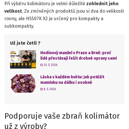
Při výběru kolimátoru je velmi důležité
zohlednit jeho
velikost
. Ze zmíněných produktů jsou si dva do velikosti
rovny, ale HS507K X2 je určený pro kompakty a
subkompakty.
Už jste četli ?
Hodinový manžel v Praze a Brně: proč
lidé přestávají řešit drobné opravy sami
25. 5. 2026
Láska v každém květu: Jak potěšit
maminku na dálku i osobně
8. 5. 2026
Podporuje vaše zbraň kolimátor
už z výroby?