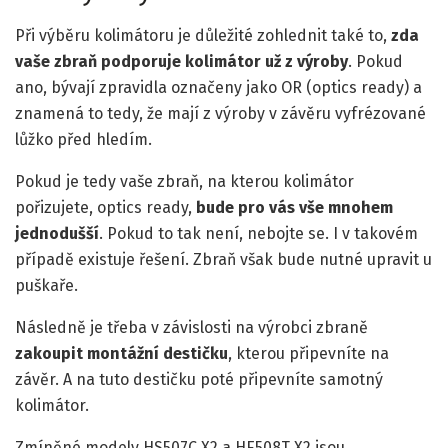
Při výběru kolimátoru je důležité zohlednit také to,
zda
vaše zbraň podporuje kolimátor už z výroby
. Pokud
ano, bývají zpravidla označeny jako OR (optics ready) a
znamená to tedy, že mají z výroby v závěru vyfrézované
lůžko před hledím.
Pokud je tedy vaše zbraň, na kterou kolimátor
pořizujete, optics ready,
bude pro vás vše mnohem
jednodušší
. Pokud to tak není, nebojte se. I v takovém
případě existuje řešení. Zbraň však bude nutné upravit u
puškaře.
Následně je třeba v závislosti na výrobci zbraně
zakoupit montážní destičku
, kterou připevníte na
závěr. A na tuto destičku poté připevníte samotný
kolimátor.
Zmíněné modely HS507C X2 a HE508T X2 jsou