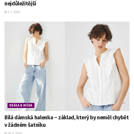
nejdůležitější
1. 7. 2025
KRÁSA & MÓDA
Bílá dámská halenka – základ, který by neměl chybět
v žádném šatníku
16. 6. 2025