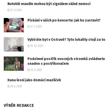
Nateklé mandle mohou být signálem vážné nemoci
21. 5. 2014
Pískání v uších po koncertu: Jak ho zastavit?
27. 1. 2023
Vybíráte byt v Ostravě? Tyto lokality stojí za to
13. 10. 2021
Podzimní postřik ovocných stromků zvládnete
snadno s postřikovačem
23. 3. 2021
Kuna lesní jako domácí mazlíček
29. 4. 2015
VÝBĚR REDAKCE