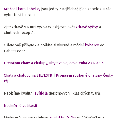
Michael kors kabelky
jsou jedny z nejžádanějších kabelek u nás.
Vyberte si tu svou!
Žijte zdravě s Nutri-vyziva.cz. Objevte svět
zdravé výživy
a
chutných receptů.
Oživte váš příbytek a pořiďte si vkusné a módní
koberce
od
Habitat-cz.cz.
Prenájom chaty a chalupy, ubytovanie, dovolenka v ČR a SK
Chaty a chalupy na SILVESTR
|
Pronájem roubené chalupy Český
ráj
Nabízíme kvalitní
svítidla
designových i klasických tvarů.
Nadměrné velikosti
Moderní ženy nosí stylové
kontaktní čočky
od Vašečočky.cz