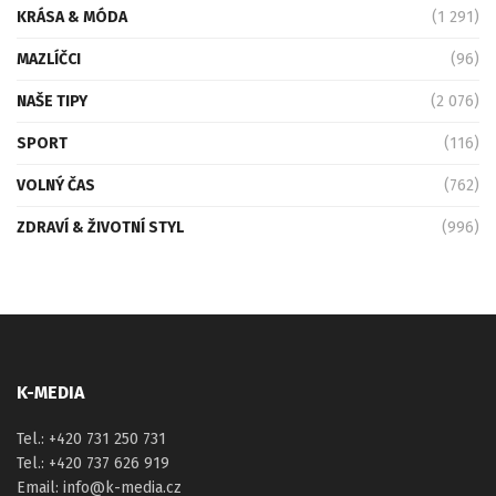
KRÁSA & MÓDA
(1 291)
MAZLÍČCI
(96)
NAŠE TIPY
(2 076)
SPORT
(116)
VOLNÝ ČAS
(762)
ZDRAVÍ & ŽIVOTNÍ STYL
(996)
K-MEDIA
Tel.: +420 731 250 731
Tel.: +420 737 626 919
Email: info@k-media.cz