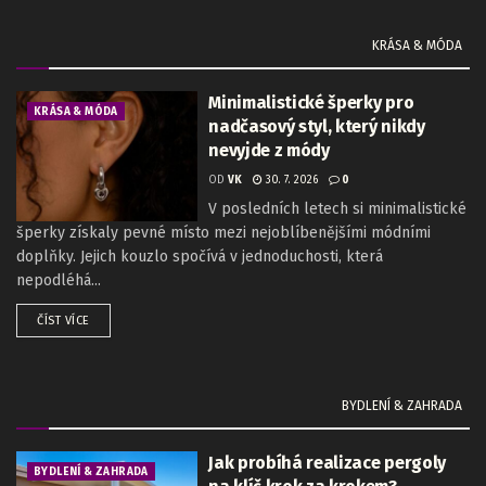
KRÁSA & MÓDA
Minimalistické šperky pro
KRÁSA & MÓDA
nadčasový styl, který nikdy
nevyjde z módy
OD
VK
30. 7. 2026
0
V posledních letech si minimalistické
šperky získaly pevné místo mezi nejoblíbenějšími módními
doplňky. Jejich kouzlo spočívá v jednoduchosti, která
nepodléhá...
ČÍST VÍCE
BYDLENÍ & ZAHRADA
Jak probíhá realizace pergoly
BYDLENÍ & ZAHRADA