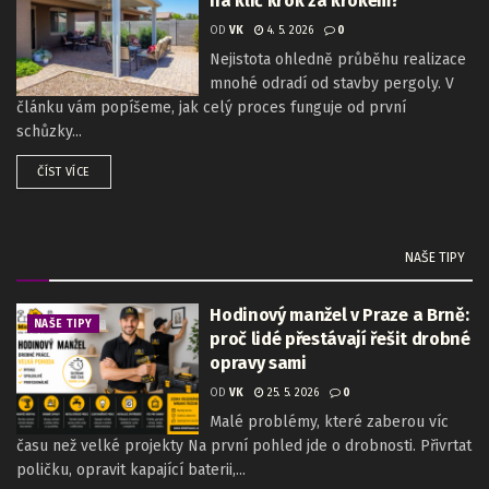
na klíč krok za krokem?
OD
VK
4. 5. 2026
0
Nejistota ohledně průběhu realizace
mnohé odradí od stavby pergoly. V
článku vám popíšeme, jak celý proces funguje od první
schůzky...
ČÍST VÍCE
NAŠE TIPY
Hodinový manžel v Praze a Brně:
NAŠE TIPY
proč lidé přestávají řešit drobné
opravy sami
OD
VK
25. 5. 2026
0
Malé problémy, které zaberou víc
času než velké projekty Na první pohled jde o drobnosti. Přivrtat
poličku, opravit kapající baterii,...