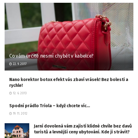
Co vám určitě nesmí chybět v kabelce?
22. 9. 2017
Nano korektor botox efekt vás zbaví vrásek! Bez bolesti a
rychle!
12. 6. 2013
Spodní prádlo Triola – když chcete víc…
19. 11. 2012
Jarní dovolená vám zajistí klidné chvíle bez davů
turistů a levnější ceny ubytování. Kde ji strávit?