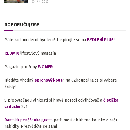
19. 4. 2022
DOPORUČUJEME
Máte rádi moderní bydlení? Inspirujte se na
BYDLENÍ PLUS
!
REDMIX
lifestylový magazín
Magazín pro ženy
WOMER
Hledáte vhodný
sprchový kout
? Na CZkoupelna.cz si vybere
každý!
S přebytečnou vlhkostí si hravě poradí odvlhčovač a
čistička
vzduchu
2v1.
Dámská peněženka guess
patří mezi oblíbené kousky z naší
nabídky. Přesvědčte se sami.