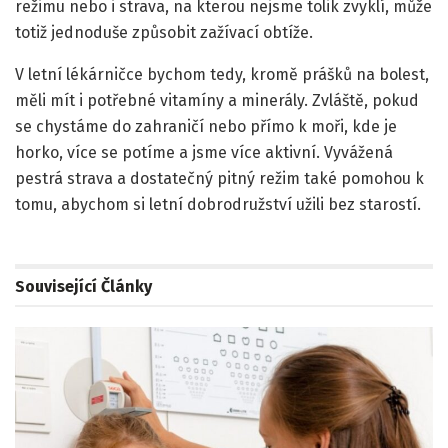
režimu nebo i strava, na kterou nejsme tolik zvyklí, může
totiž jednoduše způsobit zažívací obtíže.
V letní lékárničce bychom tedy, kromě prášků na bolest,
měli mít i potřebné vitamíny a minerály. Zvláště, pokud
se chystáme do zahraničí nebo přímo k moři, kde je
horko, více se potíme a jsme více aktivní. Vyvážená
pestrá strava a dostatečný pitný režim také pomohou k
tomu, abychom si letní dobrodružství užili bez starostí.
Související
Články