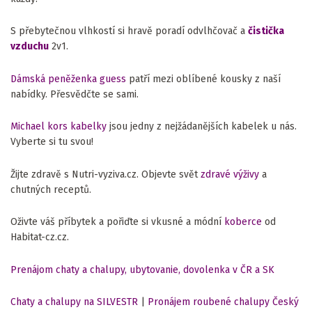
S přebytečnou vlhkostí si hravě poradí odvlhčovač a
čistička
vzduchu
2v1.
Dámská peněženka guess
patří mezi oblíbené kousky z naší
nabídky. Přesvědčte se sami.
Michael kors kabelky
jsou jedny z nejžádanějších kabelek u nás.
Vyberte si tu svou!
Žijte zdravě s Nutri-vyziva.cz. Objevte svět
zdravé výživy
a
chutných receptů.
Oživte váš příbytek a pořiďte si vkusné a módní
koberce
od
Habitat-cz.cz.
Prenájom chaty a chalupy, ubytovanie, dovolenka v ČR a SK
Chaty a chalupy na SILVESTR
|
Pronájem roubené chalupy Český