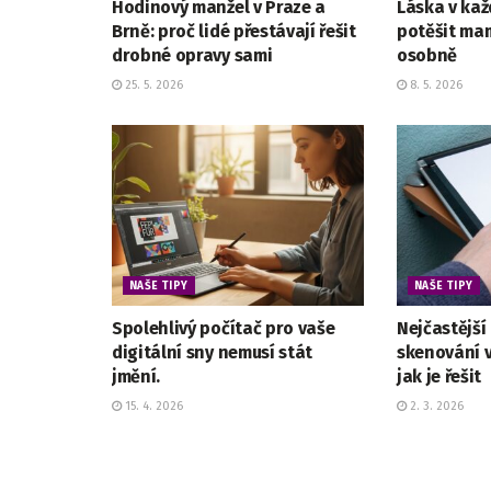
Hodinový manžel v Praze a
Láska v kaž
Brně: proč lidé přestávají řešit
potěšit mam
drobné opravy sami
osobně
25. 5. 2026
8. 5. 2026
NAŠE TIPY
NAŠE TIPY
Spolehlivý počítač pro vaše
Nejčastější
digitální sny nemusí stát
skenování 
jmění.
jak je řešit
15. 4. 2026
2. 3. 2026