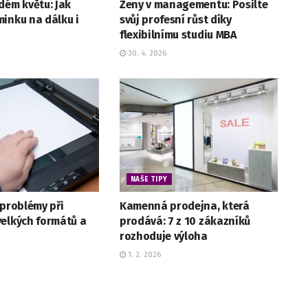
dém květu: Jak
Ženy v managementu: Posilte
inku na dálku i
svůj profesní růst díky
flexibilnímu studiu MBA
30. 4. 2026
NAŠE TIPY
 problémy při
Kamenná prodejna, která
velkých formátů a
prodává: 7 z 10 zákazníků
rozhoduje výloha
1. 2. 2026