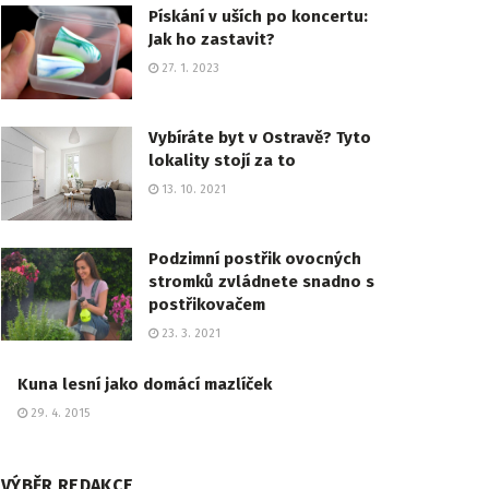
Pískání v uších po koncertu:
Jak ho zastavit?
27. 1. 2023
Vybíráte byt v Ostravě? Tyto
lokality stojí za to
13. 10. 2021
Podzimní postřik ovocných
stromků zvládnete snadno s
postřikovačem
23. 3. 2021
Kuna lesní jako domácí mazlíček
29. 4. 2015
VÝBĚR REDAKCE