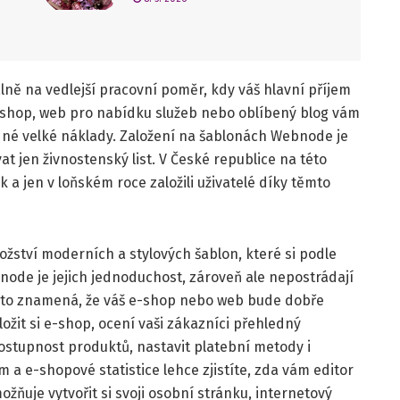
álně na vedlejší pracovní poměr, kdy váš hlavní příjem
 e-shop, web pro nabídku služeb nebo oblíbený blog vám
dné velké náklady. Založení na šablonách Webnode je
 jen živnostenský list. V České republice na této
 a jen v loňském roce založili uživatelé díky těmto
žství moderních a stylových šablon, které si podle
ode je jejich jednoduchost, zároveň ale nepostrádají
í, to znamená, že váš e-shop nebo web bude dobře
ožit si e-shop, ocení vaši zákazníci přehledný
dostupnost produktů, nastavit platební metody i
a e-shopové statistice lehce zjistíte, zda vám editor
žňuje vytvořit si svoji osobní stránku, internetový