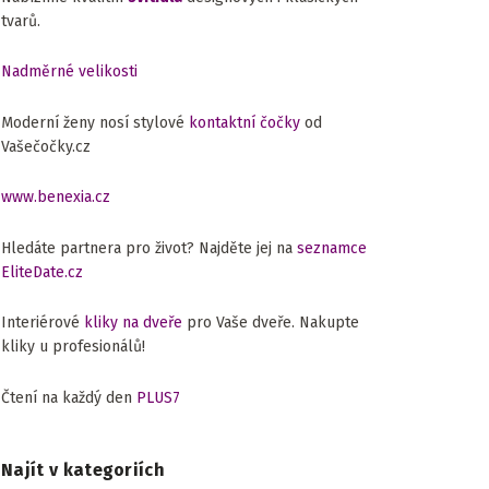
tvarů.
Nadměrné velikosti
Moderní ženy nosí stylové
kontaktní čočky
od
Vašečočky.cz
www.benexia.cz
Hledáte partnera pro život? Najděte jej na
seznamce
EliteDate.cz
Interiérové
kliky na dveře
pro Vaše dveře. Nakupte
kliky u profesionálů!
Čtení na každý den
PLUS7
Najít v kategoriích