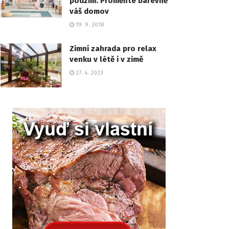
podzim. Proměňte barevně
váš domov
19. 9. 2018
Zimní zahrada pro relax
venku v létě i v zimě
27. 4. 2023