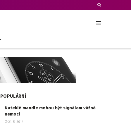
Y
POPULÁRNÍ
Nateklé mandle mohou být signálem vážné
nemoci
21. 5. 2014