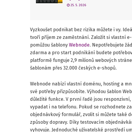
25. 5. 2026
Vyzkoušet podnikat bez rizika můžete i vy. Ide
tvoří příjem ze zaměstnání. Založit si vlastní
pomůžou šablony
Webnode
. Nepotřebujete žá
zdarma a pro start podnikání budete potřebovat
platformě funguje 2,9 milionů webových stránek
šablonám přes 32.000 českých e-shopů.
Webnode nabízí vlastní doménu, hosting a mno
své potřeby přizpůsobíte. Výhodou šablon Webn
důležité funkce. V první řadě jsou responzivn
vypadat i na telefonu. Pokud se rozhodnete zal
objednávkový formulář, zvolit si můžete také 
způsoby dopravy. Díky testovacím objednávkám 
vyhovuje. Jednoduché uživatelské prostředí umo