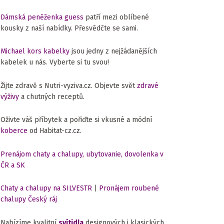
Dámská peněženka guess
patří mezi oblíbené
kousky z naší nabídky. Přesvědčte se sami.
Michael kors kabelky
jsou jedny z nejžádanějších
kabelek u nás. Vyberte si tu svou!
Žijte zdravě s Nutri-vyziva.cz. Objevte svět
zdravé
výživy
a chutných receptů.
Oživte váš příbytek a pořiďte si vkusné a módní
koberce
od Habitat-cz.cz.
Prenájom chaty a chalupy, ubytovanie, dovolenka v
ČR a SK
Chaty a chalupy na SILVESTR
|
Pronájem roubené
chalupy Český ráj
Nabízíme kvalitní
svítidla
designových i klasických