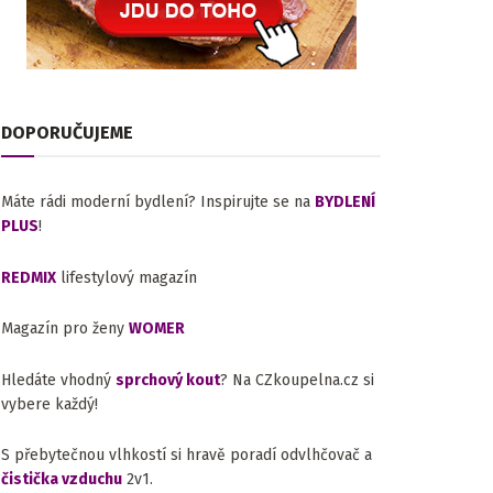
DOPORUČUJEME
Máte rádi moderní bydlení? Inspirujte se na
BYDLENÍ
PLUS
!
REDMIX
lifestylový magazín
Magazín pro ženy
WOMER
Hledáte vhodný
sprchový kout
? Na CZkoupelna.cz si
vybere každý!
S přebytečnou vlhkostí si hravě poradí odvlhčovač a
čistička vzduchu
2v1.