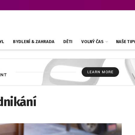
YL
BYDLENÍ & ZAHRADA
DĚTI
VOLNÝ ČAS
NAŠE TIP
dnikání