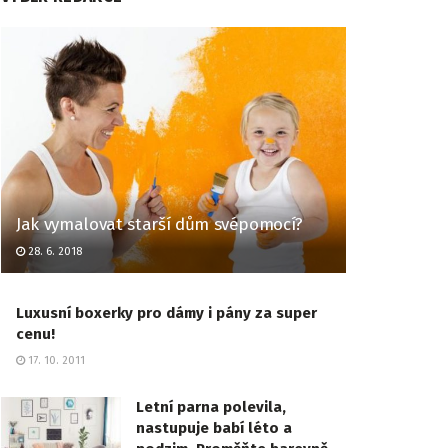
Jak vymalovat starší dům svépomocí?
28. 6. 2018
Luxusní boxerky pro dámy i pány za super
cenu!
17. 10. 2011
Letní parna polevila,
nastupuje babí léto a