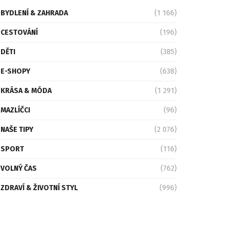
BYDLENÍ & ZAHRADA
(1 166)
CESTOVÁNÍ
(196)
DĚTI
(385)
E-SHOPY
(638)
KRÁSA & MÓDA
(1 291)
MAZLÍČCI
(96)
NAŠE TIPY
(2 076)
SPORT
(116)
VOLNÝ ČAS
(762)
ZDRAVÍ & ŽIVOTNÍ STYL
(996)