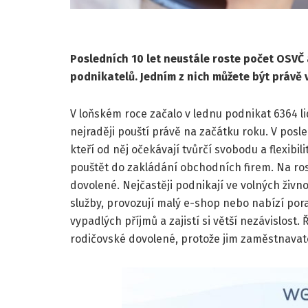
Posledních 10 let neustále roste počet OSVČ a 
podnikatelů. Jedním z nich můžete být právě v
V loňském roce začalo v lednu podnikat 6364 li
nejraději pouští právě na začátku roku. V posled
kteří od něj očekávají tvůrčí svobodu a flexibi
pouštět do zakládání obchodních firem. Na rost
dovolené. Nejčastěji podnikají ve volných živ
služby, provozují malý e-shop nebo nabízí por
vypadlých příjmů a zajistí si větší nezávislost
rodičovské dovolené, protože jim zaměstnavat