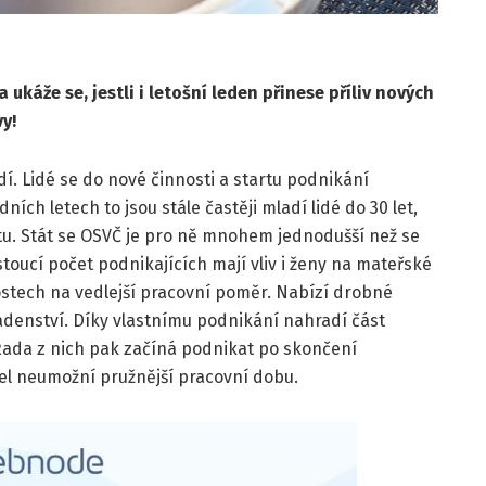
ukáže se, jestli i letošní leden přinese příliv nových
y!
dí. Lidé se do nové činnosti a startu podnikání
ních letech to jsou stále častěji mladí lidé do 30 let,
litu. Stát se OSVČ je pro ně mnohem jednodušší než se
oucí počet podnikajících mají vliv i ženy na mateřské
nostech na vedlejší pracovní poměr. Nabízí drobné
adenství. Díky vlastnímu podnikání nahradí část
. Řada z nich pak začíná podnikat po skončení
el neumožní pružnější pracovní dobu.