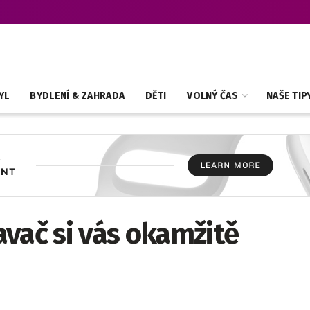
YL
BYDLENÍ & ZAHRADA
DĚTI
VOLNÝ ČAS
NAŠE TIP
vač si vás okamžitě