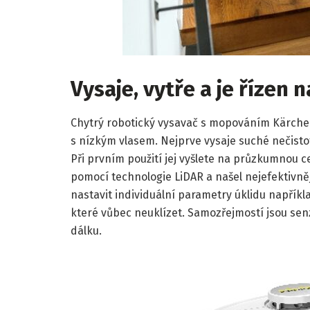
Vysaje, vytře a je řízen 
Chytrý robotický vysavač s mopováním Kärch
s nízkým vlasem. Nejprve vysaje suché nečist
Při prvním použití jej vyšlete na průzkumnou c
pomocí technologie LiDAR a našel nejefektivně
nastavit individuální parametry úklidu napříkla
které vůbec neuklízet. Samozřejmostí jsou senz
dálku.