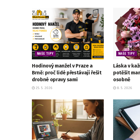
NAŠE TIPY
NAŠE TIPY
Hodinový manžel v Praze a
Láska v kaž
Brně: proč lidé přestávají řešit
potěšit mam
drobné opravy sami
osobně
25. 5. 2026
8. 5. 2026