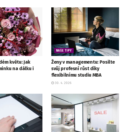
NAŠE TIPY
dém květu: Jak
Ženy v managementu: Posilte
inku na dálku i
svůj profesní růst díky
flexibilnímu studiu MBA
30. 4. 2026