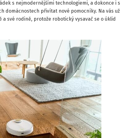
ořádek s nejmodernějšími technologiemi, a dokonce i s
ch domácnostech přivítat nové pomocníky. Na vás už
 a své rodině, protože robotický vysavač se o úklid