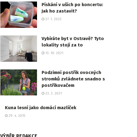
Pískání v uších po koncertu:
Jak ho zastavit?
27. 1. 2023
Vybíráte byt v Ostravě? Tyto
lokality stojí za to
13. 10. 2021
Podzimní postřik ovocných
stromků zvládnete snadno s
postřikovačem
23. 3. 2021
Kuna lesní jako domácí mazlíček
29. 4. 2015
VÝBĚR REDAKCE