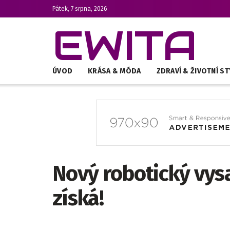
Pátek, 7 srpna, 2026
EWITA
ÚVOD
KRÁSA & MÓDA
ZDRAVÍ & ŽIVOTNÍ ST
Nový robotický vysa
získá!