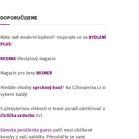
DOPORUČUJEME
Máte rádi moderní bydlení? Inspirujte se na
BYDLENÍ
PLUS
!
REDMIX
lifestylový magazín
Magazín pro ženy
WOMER
Hledáte vhodný
sprchový kout
? Na CZkoupelna.cz si
vybere každý!
S přebytečnou vlhkostí si hravě poradí odvlhčovač a
čistička vzduchu
2v1.
Dámská peněženka guess
patří mezi oblíbené
kousky z naší nabídky. Přesvědčte se sami.