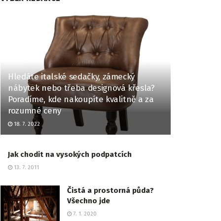
Hledáte italské sedačky, zámecký
nábytek nebo třeba designová křesla?
Poradíme, kde nakoupíte kvalitně a za
rozumné ceny
18. 7. 2022
Jak chodit na vysokých podpatcích
13. 7. 2011
Čistá a prostorná půda?
Všechno jde
7. 1. 2020