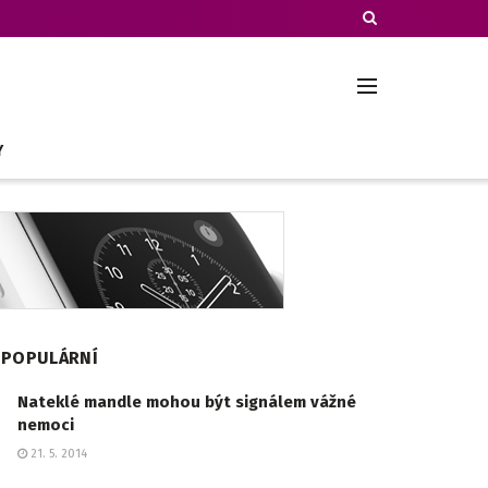
Y
POPULÁRNÍ
Nateklé mandle mohou být signálem vážné
nemoci
21. 5. 2014