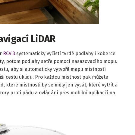
navigací LiDAR
er
RCV 3
systematicky vyčistí tvrdé podlahy i koberce
oty, potom podlahy setře pomocí nasazovacího mopu.
estu, aby si automaticky vytvořil mapu místností
jší cestu úklidu. Pro každou místnost pak můžete
d, které místnosti by se měly jen vysát, které vytřít a
ory proti pádu a ovládání přes mobilní aplikaci i na