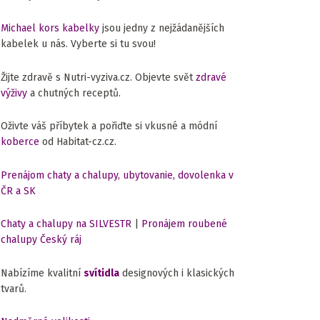
Michael kors kabelky
jsou jedny z nejžádanějších
kabelek u nás. Vyberte si tu svou!
Žijte zdravě s Nutri-vyziva.cz. Objevte svět
zdravé
výživy
a chutných receptů.
Oživte váš příbytek a pořiďte si vkusné a módní
koberce
od Habitat-cz.cz.
Prenájom chaty a chalupy, ubytovanie, dovolenka v
ČR a SK
Chaty a chalupy na SILVESTR
|
Pronájem roubené
chalupy Český ráj
Nabízíme kvalitní
svítidla
designových i klasických
tvarů.