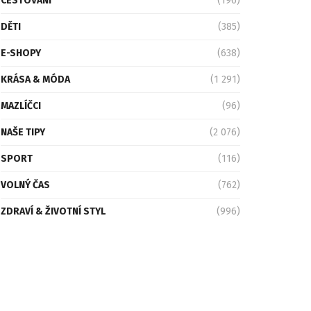
CESTOVÁNÍ
(196)
DĚTI
(385)
E-SHOPY
(638)
KRÁSA & MÓDA
(1 291)
MAZLÍČCI
(96)
NAŠE TIPY
(2 076)
SPORT
(116)
VOLNÝ ČAS
(762)
ZDRAVÍ & ŽIVOTNÍ STYL
(996)