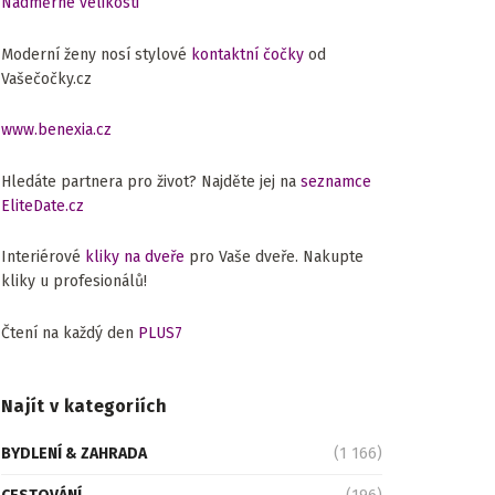
Nadměrné velikosti
Moderní ženy nosí stylové
kontaktní čočky
od
Vašečočky.cz
www.benexia.cz
Hledáte partnera pro život? Najděte jej na
seznamce
EliteDate.cz
Interiérové
kliky na dveře
pro Vaše dveře. Nakupte
kliky u profesionálů!
Čtení na každý den
PLUS7
Najít v kategoriích
BYDLENÍ & ZAHRADA
(1 166)