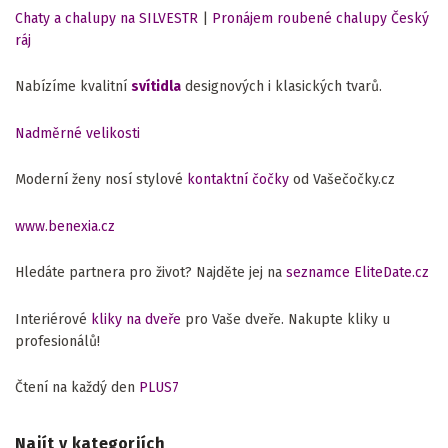
Chaty a chalupy na SILVESTR
|
Pronájem roubené chalupy Český
ráj
Nabízíme kvalitní
svítidla
designových i klasických tvarů.
Nadměrné velikosti
Moderní ženy nosí stylové
kontaktní čočky
od Vašečočky.cz
www.benexia.cz
Hledáte partnera pro život? Najděte jej na
seznamce EliteDate.cz
Interiérové
kliky na dveře
pro Vaše dveře. Nakupte kliky u
profesionálů!
Čtení na každý den
PLUS7
Najít v kategoriích