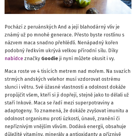
Pochází z peruánských And a její blahodárný vliv je
známý už po mnohé generace. Přesto byste rostlinu s
názvem maca snadno přehlédli. Nenápadný kořen
podobný ředkvím ukrývá velkou přírodní sílu. Díky
nabídce
značky
Goodie
ji nyní můžete okusit i vy.
Maca roste ve 4 tisících metrem nad mořem. Na svazích
strmých andských velehor musí vzdorovat ostrému
slunci i větru. Své úžasné vlastnosti a odolnost dokáže
propůjčit všem, kteří si ji dopřejí, stejně jako to dělali už
staří Inkové. Maca se řadí mezi superpotraviny a
adaptogeny. To znamená, že dokáže zvyšovat imunitu a
odolnost organismu proti úzkosti, únavě, zranění či
nepříznivým vnějším vlivům. Dodává energii, obsahuje
důležité vitamíny, minerály a antioxidanty a příznivě