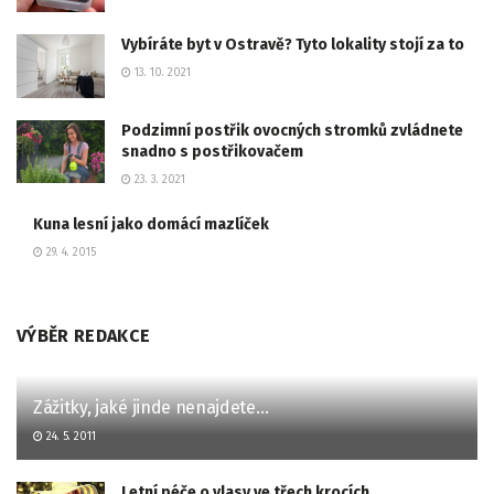
Vybíráte byt v Ostravě? Tyto lokality stojí za to
13. 10. 2021
Podzimní postřik ovocných stromků zvládnete
snadno s postřikovačem
23. 3. 2021
Kuna lesní jako domácí mazlíček
29. 4. 2015
VÝBĚR REDAKCE
Zážitky, jaké jinde nenajdete…
24. 5. 2011
Letní péče o vlasy ve třech krocích