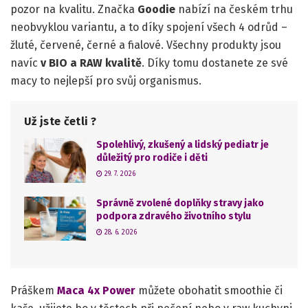
pozor na kvalitu. Značka
Goodie
nabízí na českém trhu
neobvyklou variantu, a to díky spojení všech 4 odrůd –
žluté, červené, černé a fialové. Všechny produkty jsou
navíc
v BIO a RAW kvalitě
. Díky tomu dostanete ze své
macy to nejlepší pro svůj organismus.
Už jste četli ?
Spolehlivý, zkušený a lidský pediatr je
důležitý pro rodiče i děti
29. 7. 2026
Správně zvolené doplňky stravy jako
podpora zdravého životního stylu
28. 6. 2026
Práškem
Maca 4x Power
můžete obohatit smoothie či