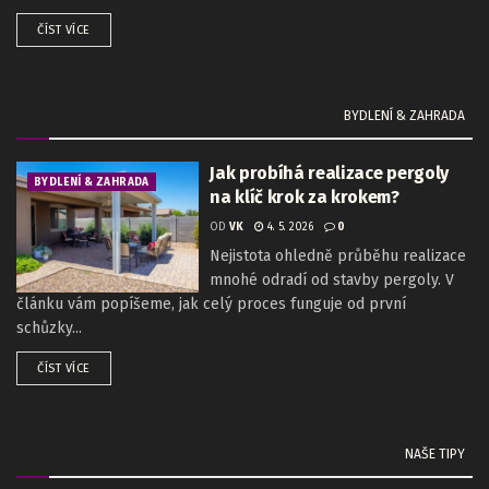
ČÍST VÍCE
BYDLENÍ & ZAHRADA
Jak probíhá realizace pergoly
BYDLENÍ & ZAHRADA
na klíč krok za krokem?
OD
VK
4. 5. 2026
0
Nejistota ohledně průběhu realizace
mnohé odradí od stavby pergoly. V
článku vám popíšeme, jak celý proces funguje od první
schůzky...
ČÍST VÍCE
NAŠE TIPY