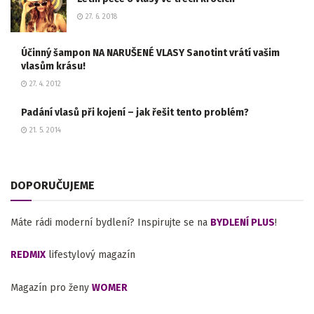
27. 6. 2018
Účinný šampon NA NARUŠENÉ VLASY Sanotint vrátí vašim
vlasům krásu!
27. 4. 2012
Padání vlasů při kojení – jak řešit tento problém?
21. 5. 2014
DOPORUČUJEME
Máte rádi moderní bydlení? Inspirujte se na
BYDLENÍ PLUS
!
REDMIX
lifestylový magazín
Magazín pro ženy
WOMER