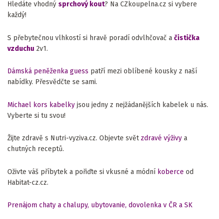
Hledáte vhodný
sprchový kout
? Na CZkoupelna.cz si vybere
každý!
S přebytečnou vlhkostí si hravě poradí odvlhčovač a
čistička
vzduchu
2v1.
Dámská peněženka guess
patří mezi oblíbené kousky z naší
nabídky. Přesvědčte se sami.
Michael kors kabelky
jsou jedny z nejžádanějších kabelek u nás.
Vyberte si tu svou!
Žijte zdravě s Nutri-vyziva.cz. Objevte svět
zdravé výživy
a
chutných receptů.
Oživte váš příbytek a pořiďte si vkusné a módní
koberce
od
Habitat-cz.cz.
Prenájom chaty a chalupy, ubytovanie, dovolenka v ČR a SK