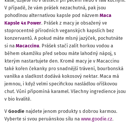
kaše, užijete ho v těstech při pečení nebo v raw kuchyni.
V případě, že vám prášek nezachutná, pak jsou
pohodlnou alternativou kapsle pod názvem
Maca
Kapsle 4x Power
. Prášek z macy je obsažený ve
stoprocentně přírodních veganských kapslích bez
konzervantů. A pokud máte mlsný jazýček, pochutnáte
si na
Macaccinu
. Prášek stačí zalít horkou vodou a
během okamžiku před sebou máte lahodný nápoj, s
kterým nastartujete den. Kromě macy je v Macaccinu
také kořen čekanky pro snadnější trávení, bourbonská
vanilka a sladkost dodává kokosový nektar. Maca má
jemnou, i když velmi specifickou nasládlou oříškovou
chuť. Vůní připomíná karamel. Všechny ingredience jsou
v bio kvalitě.
V
Goodie
najdete jenom produkty s dobrou karmou.
Vyberte si svou peruánskou sílu na
www.goodie.cz
.