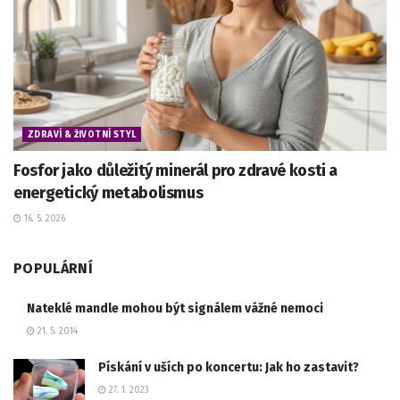
ZDRAVÍ & ŽIVOTNÍ STYL
Fosfor jako důležitý minerál pro zdravé kosti a
energetický metabolismus
16. 5. 2026
POPULÁRNÍ
Nateklé mandle mohou být signálem vážné nemoci
21. 5. 2014
Pískání v uších po koncertu: Jak ho zastavit?
27. 1. 2023