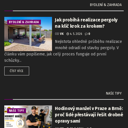
BYDLENÍ & ZAHRADA
Jak probíhá realizace pergoly
BYDLENÍ & ZAHRADA
na klíč krok za krokem?
OD
VK
4. 5. 2026
0
Nejistota ohledně průběhu realizace
mnohé odradí od stavby pergoly. V
článku vám popíšeme, jak celý proces funguje od první
schůzky...
ČÍST VÍCE
NAŠE TIPY
Hodinový manžel v Praze a Brně:
NAŠE TIPY
proč lidé přestávají řešit drobné
opravy sami