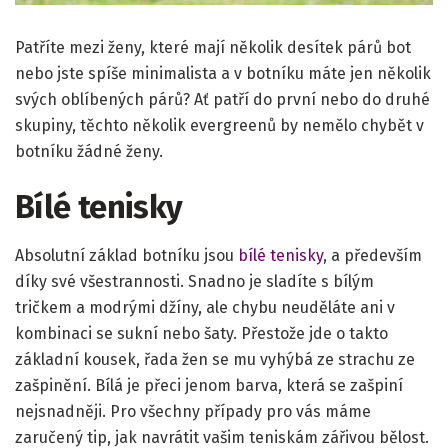
Patříte mezi ženy, které mají několik desítek párů bot
nebo jste spíše minimalista a v botníku máte jen několik
svých oblíbených párů? Ať patří do první nebo do druhé
skupiny, těchto několik evergreenů by nemělo chybět v
botníku žádné ženy.
Bílé tenisky
Absolutní základ botníku jsou
bílé tenisky
, a především
díky své všestrannosti. Snadno je sladíte s bílým
tričkem a modrými džíny, ale chybu neuděláte ani v
kombinaci se sukní nebo šaty. Přestože jde o takto
základní kousek, řada žen se mu vyhýbá ze strachu ze
zašpinění. Bílá je přeci jenom barva, která se zašpiní
nejsnadněji. Pro všechny případy pro vás máme
zaručený tip, jak navrátit vašim teniskám zářivou bělost.