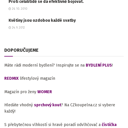
Proti celulitidě se dá efektivně bojovat.
26. 10. 2010
Květiny jsou ozdobou každé svatby
24. 9. 2012
DOPORUČUJEME
Máte rádi moderní bydlení? Inspirujte se na
BYDLENÍ PLUS
!
REDMIX
lifestylový magazín
Magazín pro ženy
WOMER
Hledáte vhodný
sprchový kout
? Na CZkoupelna.cz si vybere
každý!
S přebytečnou vlhkostí si hravě poradí odvlhčovač a
čistička