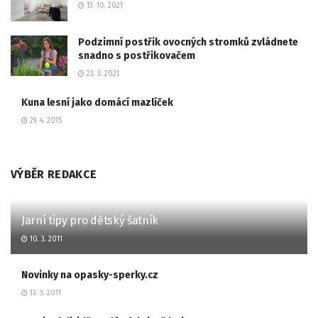
13. 10. 2021
Podzimní postřik ovocných stromků zvládnete
snadno s postřikovačem
23. 3. 2021
Kuna lesní jako domácí mazlíček
29. 4. 2015
VÝBĚR REDAKCE
Jarní tipy pro dětský šatník
10. 3. 2011
Novinky na opasky-sperky.cz
13. 3. 2011