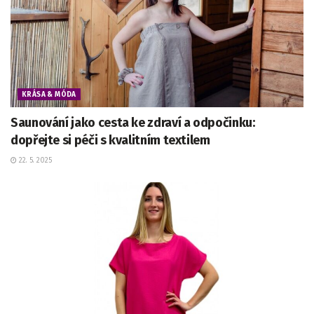
KRÁSA & MÓDA
Saunování jako cesta ke zdraví a odpočinku:
dopřejte si péči s kvalitním textilem
22. 5. 2025