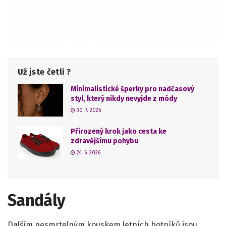
Už jste četli ?
Minimalistické šperky pro nadčasový
styl, který nikdy nevyjde z módy
30. 7. 2026
Přirozený krok jako cesta ke
zdravějšímu pohybu
24. 6. 2026
Sandály
Dalším nesmrtelným kouskem letních botníků jsou