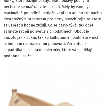
Botky, které nazujete, když máte bolavý puchýř a
nechcete se mačkat v teniskách. Měly by vám být
maximálně pohodlné, netlačit vepředu ani po stranách s
dostatečným prostorem pro prsty. Nevybírejte ty, které
se vepředu hodně zužují. Co se barvy týká, tak opět
sáhněte raději po světlejších odstínech. Obout je
můžete jak k sukni, tak ke kalhotám a neuděláte v nich
ostudu ani na pracovním pohovoru. Variantou k
espadrilkám jsou také balerínky, které vám udělají
podobnou službu.