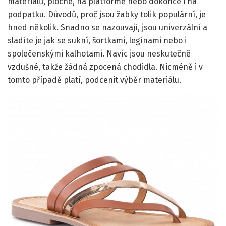
materiálů, ploché, na platformě nebo dokonce i na
podpatku. Důvodů, proč jsou žabky tolik populární, je
hned několik. Snadno se nazouvají, jsou univerzální a
sladíte je jak se sukní, šortkami, legínami nebo i
společenskými kalhotami. Navíc jsou neskutečně
vzdušné, takže žádná zpocená chodidla. Nicméně i v
tomto případě platí, podcenit výběr materiálu.