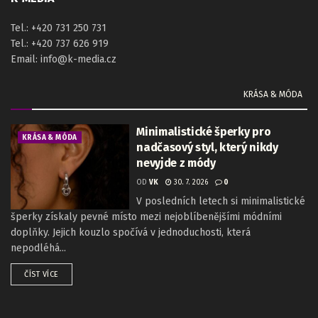
Tel.: +420 731 250 731
Tel.: +420 737 626 919
Email: info@k-media.cz
KRÁSA & MÓDA
Minimalistické šperky pro
KRÁSA & MÓDA
nadčasový styl, který nikdy
nevyjde z módy
OD
VK
30. 7. 2026
0
V posledních letech si minimalistické
šperky získaly pevné místo mezi nejoblíbenějšími módními
doplňky. Jejich kouzlo spočívá v jednoduchosti, která
nepodléhá...
ČÍST VÍCE