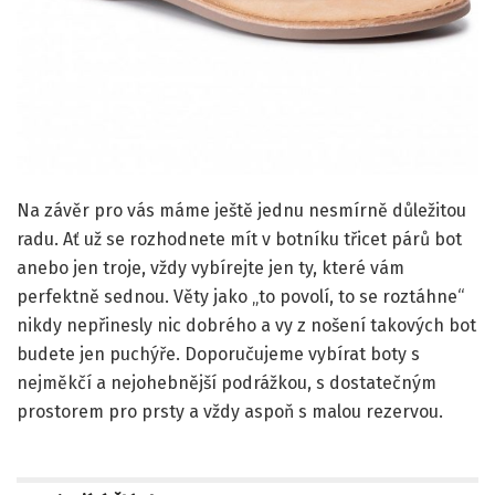
Na závěr pro vás máme ještě jednu nesmírně důležitou
radu. Ať už se rozhodnete mít v botníku třicet párů bot
anebo jen troje, vždy vybírejte jen ty, které vám
perfektně sednou. Věty jako „to povolí, to se roztáhne“
nikdy nepřinesly nic dobrého a vy z nošení takových bot
budete jen puchýře. Doporučujeme vybírat boty s
nejměkčí a nejohebnější podrážkou, s dostatečným
prostorem pro prsty a vždy aspoň s malou rezervou.