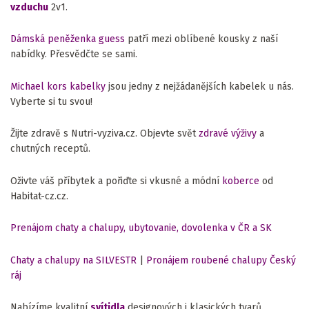
vzduchu
2v1.
Dámská peněženka guess
patří mezi oblíbené kousky z naší
nabídky. Přesvědčte se sami.
Michael kors kabelky
jsou jedny z nejžádanějších kabelek u nás.
Vyberte si tu svou!
Žijte zdravě s Nutri-vyziva.cz. Objevte svět
zdravé výživy
a
chutných receptů.
Oživte váš příbytek a pořiďte si vkusné a módní
koberce
od
Habitat-cz.cz.
Prenájom chaty a chalupy, ubytovanie, dovolenka v ČR a SK
Chaty a chalupy na SILVESTR
|
Pronájem roubené chalupy Český
ráj
Nabízíme kvalitní
svítidla
designových i klasických tvarů.