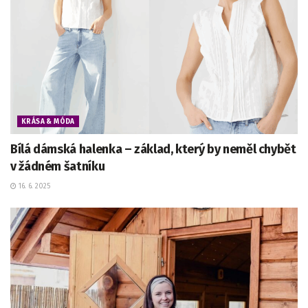
KRÁSA & MÓDA
Bílá dámská halenka – základ, který by neměl chybět
v žádném šatníku
16. 6. 2025