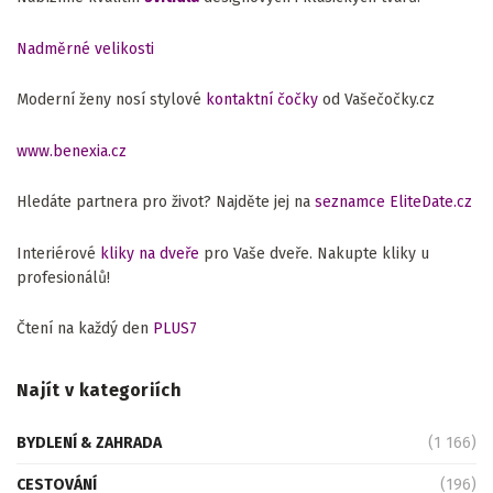
Nadměrné velikosti
Moderní ženy nosí stylové
kontaktní čočky
od Vašečočky.cz
www.benexia.cz
Hledáte partnera pro život? Najděte jej na
seznamce EliteDate.cz
Interiérové
kliky na dveře
pro Vaše dveře. Nakupte kliky u
profesionálů!
Čtení na každý den
PLUS7
Najít v kategoriích
BYDLENÍ & ZAHRADA
(1 166)
CESTOVÁNÍ
(196)