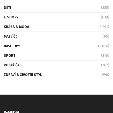
DĚTI
(385)
E-SHOPY
(638)
KRÁSA & MÓDA
(1 291)
MAZLÍČCI
(96)
NAŠE TIPY
(2 076)
SPORT
(116)
VOLNÝ ČAS
(762)
ZDRAVÍ & ŽIVOTNÍ STYL
(996)
K-MEDIA