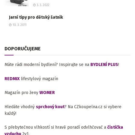
3. 3. 2022
Jarní tipy pro dětský šatník
10. 3. 2011
DOPORUČUJEME
Máte rádi moderní bydlení? Inspirujte se na
BYDLENÍ PLUS
!
REDMIX
lifestylový magazín
Magazín pro ženy
WOMER
Hledáte vhodný
sprchový kout
? Na CZkoupelna.cz si vybere
každý!
S přebytečnou vlhkostí si hravě poradí odvlhčovač a
čistička
vzduchu
2v1.