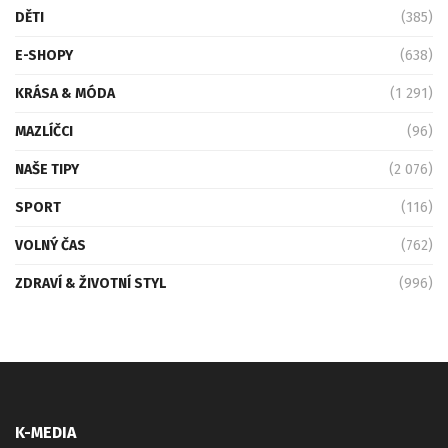
DĚTI
(385)
E-SHOPY
(638)
KRÁSA & MÓDA
(1 291)
MAZLÍČCI
(96)
NAŠE TIPY
(2 076)
SPORT
(116)
VOLNÝ ČAS
(762)
ZDRAVÍ & ŽIVOTNÍ STYL
(996)
K-MEDIA