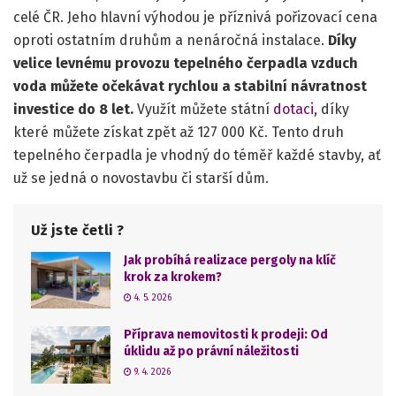
celé ČR. Jeho hlavní výhodou je příznivá pořizovací cena
oproti ostatním druhům a nenáročná instalace.
Díky
velice levnému provozu tepelného čerpadla vzduch
voda můžete očekávat rychlou a stabilní návratnost
investice do 8 let.
Využít můžete státní
dotaci,
díky
které můžete získat zpět až 127 000 Kč. Tento druh
tepelného čerpadla je vhodný do téměř každé stavby, ať
už se jedná o novostavbu či starší dům.
Už jste četli ?
Jak probíhá realizace pergoly na klíč
krok za krokem?
4. 5. 2026
Příprava nemovitosti k prodeji: Od
úklidu až po právní náležitosti
9. 4. 2026