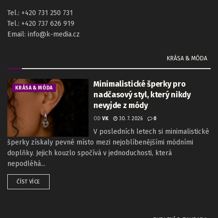
Tel.: +420 731 250 731
Tel.: +420 737 626 919
Email: info@k-media.cz
KRÁSA & MÓDA
Minimalistické šperky pro
KRÁSA & MÓDA
nadčasový styl, který nikdy
nevyjde z módy
OD
VK
30. 7. 2026
0
V posledních letech si minimalistické
šperky získaly pevné místo mezi nejoblíbenějšími módními
doplňky. Jejich kouzlo spočívá v jednoduchosti, která
nepodléhá...
ČÍST VÍCE