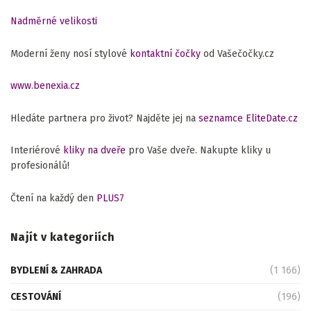
Nadměrné velikosti
Moderní ženy nosí stylové
kontaktní čočky
od Vašečočky.cz
www.benexia.cz
Hledáte partnera pro život? Najděte jej na
seznamce EliteDate.cz
Interiérové
kliky na dveře
pro Vaše dveře. Nakupte kliky u
profesionálů!
Čtení na každý den
PLUS7
Najít v kategoriích
BYDLENÍ & ZAHRADA
(1 166)
CESTOVÁNÍ
(196)