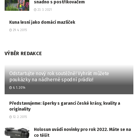
snadno s postřikovačem
23. 3. 2021
Kuna lesní jako domácí mazlíček
29. 4. 2015
VÝBĚR REDAKCE
Odstartujte nový rok soutěžně! Vyhrát můžete
poukázky na nádherné spodní prádlo!
6. 1. 2014
Představujeme: šperky s garancí české krásy, kvality a
originality
12. 2. 2015
Holosun uvádí novinky pro rok 2022. Máte se na
co těšit