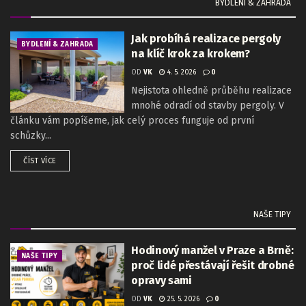
BYDLENÍ & ZAHRADA
Jak probíhá realizace pergoly
BYDLENÍ & ZAHRADA
na klíč krok za krokem?
OD
VK
4. 5. 2026
0
Nejistota ohledně průběhu realizace
mnohé odradí od stavby pergoly. V
článku vám popíšeme, jak celý proces funguje od první
schůzky...
ČÍST VÍCE
NAŠE TIPY
Hodinový manžel v Praze a Brně:
NAŠE TIPY
proč lidé přestávají řešit drobné
opravy sami
OD
VK
25. 5. 2026
0