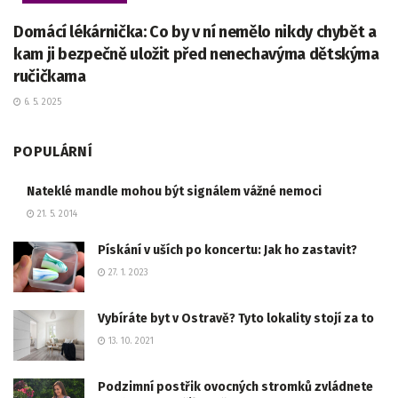
Domácí lékárnička: Co by v ní nemělo nikdy chybět a
kam ji bezpečně uložit před nenechavýma dětskýma
ručičkama
6. 5. 2025
POPULÁRNÍ
Nateklé mandle mohou být signálem vážné nemoci
21. 5. 2014
Pískání v uších po koncertu: Jak ho zastavit?
27. 1. 2023
Vybíráte byt v Ostravě? Tyto lokality stojí za to
13. 10. 2021
Podzimní postřik ovocných stromků zvládnete