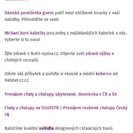
Dámská peněženka guess
patří mezi oblíbené kousky z naší
nabídky. Přesvědčte se sami.
Michael kors kabelky
jsou jedny z nejžádanějších kabelek u nás.
Vyberte si tu svou!
Žijte zdravě s Nutri-vyziva.cz. Objevte svět
zdravé výživy
a
chutných receptů.
Oživte váš příbytek a pořiďte si vkusné a módní
koberce
od
Habitat-cz.cz.
Prenájom chaty a chalupy, ubytovanie, dovolenka v ČR a SK
Chaty a chalupy na SILVESTR
|
Pronájem roubené chalupy Český
ráj
Nabízíme kvalitní
svítidla
designových i klasických tvarů.