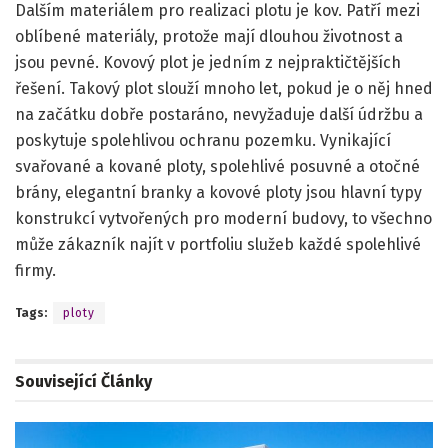
Dalším materiálem pro realizaci plotu je kov. Patří mezi
oblíbené materiály, protože mají dlouhou životnost a
jsou pevné. Kovový plot je jedním z nejpraktičtějších
řešení. Takový plot slouží mnoho let, pokud je o něj hned
na začátku dobře postaráno, nevyžaduje další údržbu a
poskytuje spolehlivou ochranu pozemku. Vynikající
svařované a kované ploty, spolehlivé posuvné a otočné
brány, elegantní branky a kovové ploty jsou hlavní typy
konstrukcí vytvořených pro moderní budovy, to všechno
může zákazník najít v portfoliu služeb každé spolehlivé
firmy.
Tags:
ploty
Související
Články