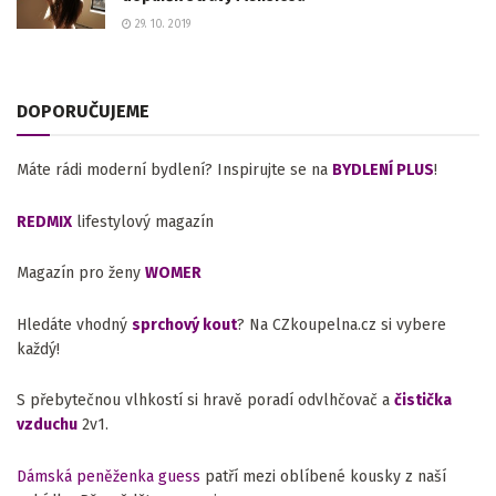
29. 10. 2019
DOPORUČUJEME
Máte rádi moderní bydlení? Inspirujte se na
BYDLENÍ PLUS
!
REDMIX
lifestylový magazín
Magazín pro ženy
WOMER
Hledáte vhodný
sprchový kout
? Na CZkoupelna.cz si vybere
každý!
S přebytečnou vlhkostí si hravě poradí odvlhčovač a
čistička
vzduchu
2v1.
Dámská peněženka guess
patří mezi oblíbené kousky z naší