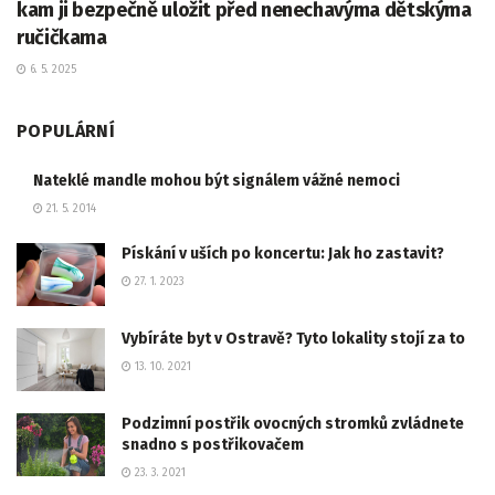
kam ji bezpečně uložit před nenechavýma dětskýma
ručičkama
6. 5. 2025
POPULÁRNÍ
Nateklé mandle mohou být signálem vážné nemoci
21. 5. 2014
Pískání v uších po koncertu: Jak ho zastavit?
27. 1. 2023
Vybíráte byt v Ostravě? Tyto lokality stojí za to
13. 10. 2021
Podzimní postřik ovocných stromků zvládnete
snadno s postřikovačem
23. 3. 2021