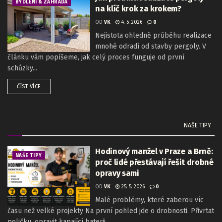
BYDLENÍ & ZAHRADA
na klíč krok za krokem?
OD
VK
4. 5. 2026
0
Nejistota ohledně průběhu realizace
mnohé odradí od stavby pergoly. V
článku vám popíšeme, jak celý proces funguje od první
schůzky...
ČÍST VÍCE
NAŠE TIPY
Hodinový manžel v Praze a Brně:
NAŠE TIPY
proč lidé přestávají řešit drobné
opravy sami
OD
VK
25. 5. 2026
0
Malé problémy, které zaberou víc
času než velké projekty Na první pohled jde o drobnosti. Přivrtat
poličku, opravit kapající baterii,...