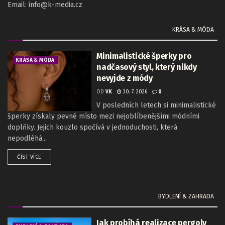
Email: info@k-media.cz
KRÁSA & MÓDA
Minimalistické šperky pro
KRÁSA & MÓDA
nadčasový styl, který nikdy
nevyjde z módy
OD
VK
30. 7. 2026
0
V posledních letech si minimalistické
šperky získaly pevné místo mezi nejoblíbenějšími módními
doplňky. Jejich kouzlo spočívá v jednoduchosti, která
nepodléhá...
ČÍST VÍCE
BYDLENÍ & ZAHRADA
Jak probíhá realizace pergoly