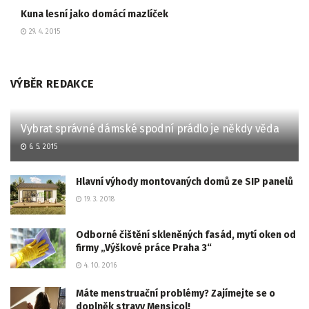
Kuna lesní jako domácí mazlíček
29. 4. 2015
VÝBĚR REDAKCE
Vybrat správné dámské spodní prádlo je někdy věda
6. 5. 2015
Hlavní výhody montovaných domů ze SIP panelů
19. 3. 2018
Odborné čištění skleněných fasád, mytí oken od
firmy „Výškové práce Praha 3“
4. 10. 2016
Máte menstruační problémy? Zajímejte se o
doplněk stravy Mensicol!