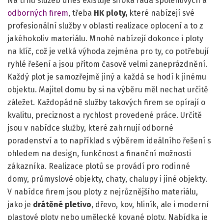
Na trhu služeb dnes existuje široká řada spolehlivých a
odborných firem
, třeba
HK ploty,
které nabízejí své
profesionální služby v oblasti realizace oplocení a to z
jakéhokoliv materiálu. Mnohé nabízejí dokonce i ploty
na klíč, což je velká výhoda zejména pro ty, co potřebují
ryhlé řešení a jsou přitom časově velmi zaneprázdnění.
Každý plot je samozřejmě jiný a každá se hodí k jinému
objektu. Majitel domu by si na výběru měl nechat určitě
záležet. Každopádně služby takových firem se opírají o
kvalitu, preciznost a rychlost provedené práce. Určitě
jsou v nabídce služby, které zahrnují odborné
poradenství a to například s výběrem ideálního řešení s
ohledem na design, funkčnost a finanční možnosti
zákazníka. Realizace plotů se provádí pro rodinné
domy, průmyslové objekty, chaty, chalupy i jiné objekty.
V nabídce firem jsou ploty z nejrůznějšího materiálu,
jako je
drátěné pletivo
, dřevo, kov, hliník, ale i moderní
plastové ploty nebo umělecké kované ploty. Nabídka je