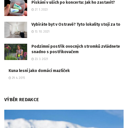
Pískání v uších po koncertu: Jak ho zastavit?
27. 1. 2023
Vybíráte byt v Ostravě? Tyto lokality stojí za to
13. 10. 2021
Podzimní postřik ovocných stromků zvládnete
snadno s postřikovačem
23. 3. 2021
Kuna lesní jako domácí mazlíček
29. 4. 2015
VÝBĚR REDAKCE