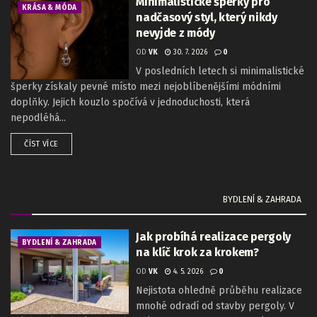
Minimalistické šperky pro
KRÁSA & MÓDA
nadčasový styl, který nikdy
nevyjde z módy
OD
VK
30. 7. 2026
0
V posledních letech si minimalistické
šperky získaly pevné místo mezi nejoblíbenějšími módními
doplňky. Jejich kouzlo spočívá v jednoduchosti, která
nepodléhá...
ČÍST VÍCE
BYDLENÍ & ZAHRADA
Jak probíhá realizace pergoly
BYDLENÍ & ZAHRADA
na klíč krok za krokem?
OD
VK
4. 5. 2026
0
Nejistota ohledně průběhu realizace
mnohé odradí od stavby pergoly. V