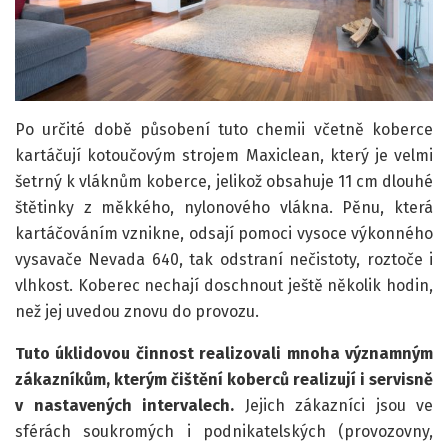
Po určité době působení tuto chemii včetně koberce
kartáčují kotoučovým strojem Maxiclean, který je velmi
šetrný k vláknům koberce, jelikož obsahuje 11 cm dlouhé
štětinky z měkkého, nylonového vlákna. Pěnu, která
kartáčováním vznikne, odsají pomoci vysoce výkonného
vysavače Nevada 640, tak odstraní nečistoty, roztoče i
vlhkost. Koberec nechají doschnout ještě několik hodin,
než jej uvedou znovu do provozu.
Tuto úklidovou činnost realizovali mnoha významným
zákazníkům, kterým čištění koberců realizují i servisně
v nastavených intervalech.
Jejich zákazníci jsou ve
sférách soukromých i podnikatelských (provozovny,