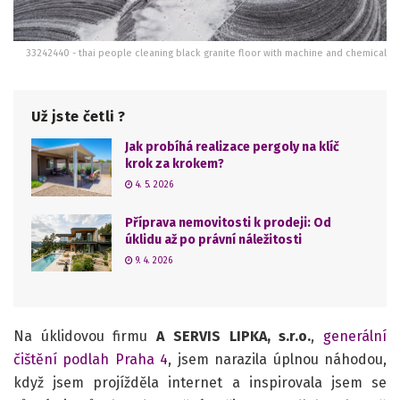
33242440 - thai people cleaning black granite floor with machine and chemical
Už jste četli ?
Jak probíhá realizace pergoly na klíč
krok za krokem?
4. 5. 2026
Příprava nemovitosti k prodeji: Od
úklidu až po právní náležitosti
9. 4. 2026
Na úklidovou firmu
A SERVIS LIPKA, s.r.o.
,
generální
čištění podlah Praha 4
, jsem narazila úplnou náhodou,
když jsem projížděla internet a inspirovala jsem se