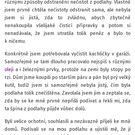
různými způsoby odstranění nečistot z podlahy. Vlastně
jsem prvně chtěla nečistoty odstranit sama, ale nebyla
jsem si jistá, zda to zvládnu, abych zbytečně
nenakoupila všelijaké čisticí přípravky a potom si
nenadávala, že jsem utratila tolik peněz a bylo to
k ničemu.
Konkrétně jsem potřebovala vyčistit kachličky v garáži.
Samozřejmě se tam dlouho pracovalo nejspíš s různými
oleji
a i železnými prvky, protože na zemi byly stopy po
rzi. Dům jsme koupili po starším páru a pán byl prý velký
kutil, tudíž jsem si samozřejmě nebyla jistý, čím byla
podlaha tolik znečištěna. Zavolala jsem jim a zeptala se,
zda by se ke mně prvně nepřišli podívat a řekli mi, zda
ta špína z podlahy půjde vůbec dolů.
Byli velice ochotní, souhlasili a nezávazně přijeli ke mně
domů. Podívali se na mou podlahu a ujistili mě, že ji