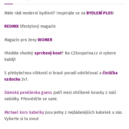
Máte rádi moderní bydlení? Inspirujte se na
BYDLENÍ PLUS
!
REDMIX
lifestylový magazín
Magazín pro ženy
WOMER
Hledáte vhodný
sprchový kout
? Na CZkoupelna.cz si vybere
každý!
S přebytečnou vlhkostí si hravě poradí odvlhčovač a
čistička
vzduchu
2v1.
Dámská peněženka guess
patří mezi oblíbené kousky z naší
nabídky. Přesvědčte se sami.
Michael kors kabelky
jsou jedny z nejžádanějších kabelek u nás.
Vyberte si tu svou!