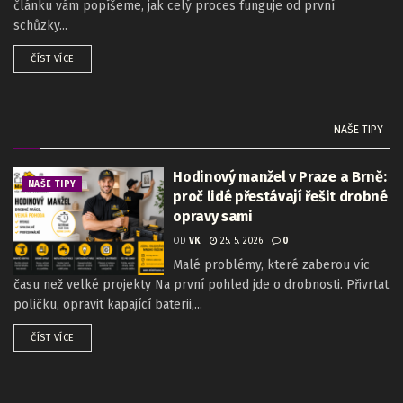
článku vám popíšeme, jak celý proces funguje od první
schůzky...
ČÍST VÍCE
NAŠE TIPY
Hodinový manžel v Praze a Brně:
NAŠE TIPY
proč lidé přestávají řešit drobné
opravy sami
OD
VK
25. 5. 2026
0
Malé problémy, které zaberou víc
času než velké projekty Na první pohled jde o drobnosti. Přivrtat
poličku, opravit kapající baterii,...
ČÍST VÍCE