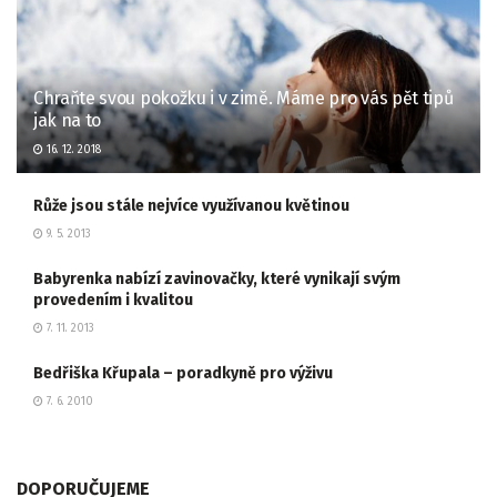
Chraňte svou pokožku i v zimě. Máme pro vás pět tipů
jak na to
16. 12. 2018
Růže jsou stále nejvíce využívanou květinou
9. 5. 2013
Babyrenka nabízí zavinovačky, které vynikají svým
provedením i kvalitou
7. 11. 2013
Bedřiška Křupala – poradkyně pro výživu
7. 6. 2010
DOPORUČUJEME