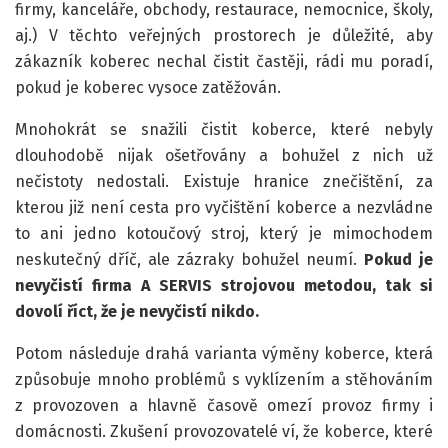
firmy, kanceláře, obchody, restaurace, nemocnice, školy,
aj.) V těchto veřejných prostorech je důležité, aby
zákazník koberec nechal čistit častěji, rádi mu poradí,
pokud je koberec vysoce zatěžován.
Mnohokrát se snažili čistit koberce, které nebyly
dlouhodobě nijak ošetřovány a bohužel z nich už
nečistoty nedostali. Existuje hranice znečištění, za
kterou již není cesta pro vyčištění koberce a nezvládne
to ani jedno kotoučový stroj, který je mimochodem
neskutečný dříč, ale zázraky bohužel neumí.
Pokud je
nevyčistí firma A SERVIS strojovou metodou, tak si
dovolí říct, že je nevyčistí nikdo.
Potom následuje drahá varianta výměny koberce, která
způsobuje mnoho problémů s vyklízením a stěhováním
z provozoven a hlavně časově omezí provoz firmy i
domácnosti. Zkušení provozovatelé ví, že koberce, které