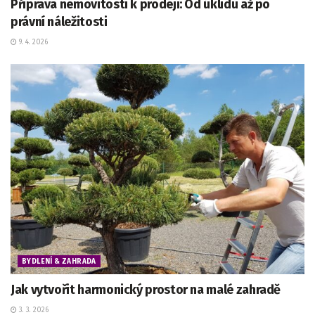
Příprava nemovitosti k prodeji: Od úklidu až po
právní náležitosti
9. 4. 2026
BYDLENÍ & ZAHRADA
Jak vytvořit harmonický prostor na malé zahradě
3. 3. 2026