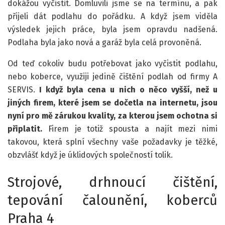
dokážou vyčistit. Domluvili jsme se na termínu, a pak
přijeli dát podlahu do pořádku. A když jsem viděla
výsledek jejich práce, byla jsem opravdu nadšená.
Podlaha byla jako nová a garáž byla celá provoněná.
Od teď cokoliv budu potřebovat jako vyčistit podlahu,
nebo koberce, využiji jedině čištění podlah od firmy A
SERVIS.
I když byla cena u nich o něco vyšší, než u
jiných firem, které jsem se dočetla na internetu, jsou
nyní pro mě zárukou kvality, za kterou jsem ochotna si
připlatit.
Firem je totiž spousta a najít mezi nimi
takovou, která splní všechny vaše požadavky je těžké,
obzvlášť když je úklidových společností tolik.
Strojové, drhnoucí čištění,
tepování čalounění, koberců
Praha 4