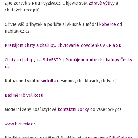
Žijte zdravě s Nutri-vyziva.cz. Objevte svět
zdravé výživy
a
chutných receptů.
Oživte váš příbytek a pořiďte si vkusné a módní
koberce
od
Habitat-cz.cz.
Prenájom chaty a chalupy, ubytovanie, dovolenka v ČR a SK
Chaty a chalupy na SILVESTR
|
Pronájem roubené chalupy Český
ráj
Nabízíme kvalitní
svítidla
designových i klasických tvarů.
Nadměrné velikosti
Moderní ženy nosí stylové
kontaktní čočky
od Vašečočky.cz
www.benexia.cz