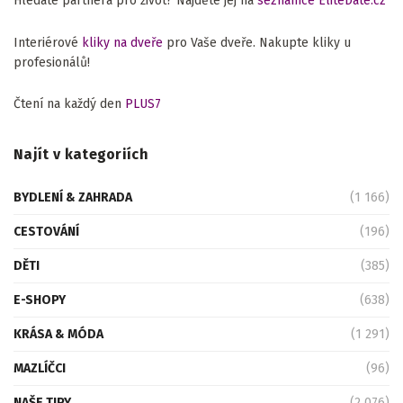
Hledáte partnera pro život? Najděte jej na
seznamce EliteDate.cz
Interiérové
kliky na dveře
pro Vaše dveře. Nakupte kliky u
profesionálů!
Čtení na každý den
PLUS7
Najít v kategoriích
BYDLENÍ & ZAHRADA
(1 166)
CESTOVÁNÍ
(196)
DĚTI
(385)
E-SHOPY
(638)
KRÁSA & MÓDA
(1 291)
MAZLÍČCI
(96)
NAŠE TIPY
(2 076)