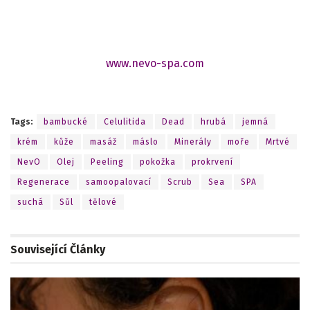
www.nevo-spa.com
Tags:
bambucké
Celulitida
Dead
hrubá
jemná
krém
kůže
masáž
máslo
Minerály
moře
Mrtvé
NevO
Olej
Peeling
pokožka
prokrvení
Regenerace
samoopalovací
Scrub
Sea
SPA
suchá
Sůl
tělové
Související
Články