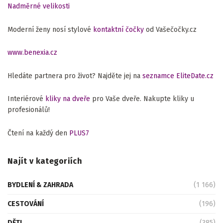
Nadměrné velikosti
Moderní ženy nosí stylové
kontaktní čočky
od Vašečočky.cz
www.benexia.cz
Hledáte partnera pro život? Najděte jej na
seznamce EliteDate.cz
Interiérové
kliky na dveře
pro Vaše dveře. Nakupte kliky u
profesionálů!
Čtení na každý den
PLUS7
Najít v kategoriích
BYDLENÍ & ZAHRADA
(1 166)
CESTOVÁNÍ
(196)
DĚTI
(385)