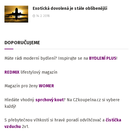
Exotická dovolená je stále oblíbenější
14. 2. 2018
DOPORUČUJEME
Máte rádi moderní bydlení? Inspirujte se na
BYDLENÍ PLUS
!
REDMIX
lifestylový magazín
Magazín pro ženy
WOMER
Hledáte vhodný
sprchový kout
? Na CZkoupelna.cz si vybere
každý!
S přebytečnou vlhkostí si hravě poradí odvlhčovač a
čistička
vzduchu
2v1.