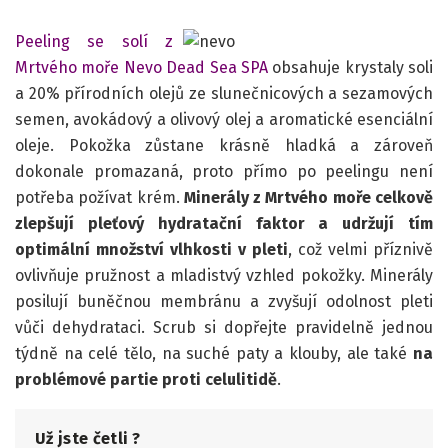
Peeling se solí z
Mrtvého moře Nevo Dead Sea SPA
obsahuje krystaly soli
a 20% přírodních olejů ze slunečnicových a sezamových
semen, avokádový a olivový olej a aromatické esenciální
oleje. Pokožka zůstane krásně hladká a zároveň
dokonale promazaná, proto přímo po peelingu není
potřeba požívat krém.
Minerály z Mrtvého moře celkově
zlepšují pleťový hydratační faktor a udržují tím
optimální množství vlhkosti v pleti
, což velmi příznivě
ovlivňuje pružnost a mladistvý vzhled pokožky. Minerály
posilují buněčnou membránu a zvyšují odolnost pleti
vůči dehydrataci. Scrub si dopřejte pravidelně jednou
týdně na celé tělo, na suché paty a klouby, ale také
na
problémové partie proti celulitidě
.
Už jste četli ?