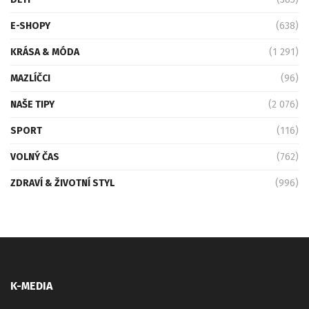
E-SHOPY
(638)
KRÁSA & MÓDA
(1 291)
MAZLÍČCI
(96)
NAŠE TIPY
(2 076)
SPORT
(116)
VOLNÝ ČAS
(762)
ZDRAVÍ & ŽIVOTNÍ STYL
(996)
K-MEDIA