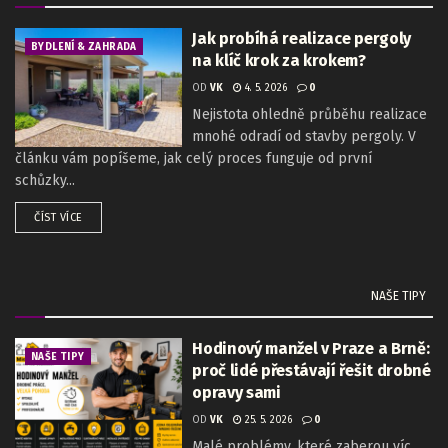
Jak probíhá realizace pergoly
BYDLENÍ & ZAHRADA
na klíč krok za krokem?
OD
VK
4. 5. 2026
0
Nejistota ohledně průběhu realizace
mnohé odradí od stavby pergoly. V
článku vám popíšeme, jak celý proces funguje od první
schůzky...
ČÍST VÍCE
NAŠE TIPY
Hodinový manžel v Praze a Brně:
NAŠE TIPY
proč lidé přestávají řešit drobné
opravy sami
OD
VK
25. 5. 2026
0
Malé problémy, které zaberou víc