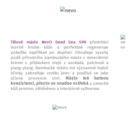
Tělové máslo NevO Dead Sea SPA
předchází
tvorbě hrubé kůže a perfektně regeneruje
pokožku například po depilaci. Obsahuje vysoký
podíl přírodního bambuckého másla v minerálním
krému s přídavkem olejů z avokáda, patchouli a
ylang-ylang. Bambucké máslo má významné hojivé
účinky, zabraňuje vzniku jizev a používá se jako
účinná prevence strií.
Máslo má hutnou
konzistenci, přesto se snadno vstřebá
a zanechá
kůži jemnou, zklidněnou a intenzivně vyživenou.