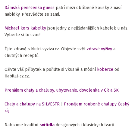
Dámská peněženka guess
patří mezi oblíbené kousky z naší
nabídky. Přesvědčte se sami.
Michael kors kabelky
jsou jedny z nejžádanějších kabelek u nás.
Vyberte si tu svou!
Žijte zdravě s Nutri-vyziva.cz. Objevte svět
zdravé výživy
a
chutných receptů.
Oživte váš příbytek a pořiďte si vkusné a módní
koberce
od
Habitat-cz.cz.
Prenájom chaty a chalupy, ubytovanie, dovolenka v ČR a SK
Chaty a chalupy na SILVESTR
|
Pronájem roubené chalupy Český
ráj
Nabízíme kvalitní
svítidla
designových i klasických tvarů.