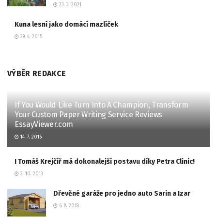
23. 3. 2021
Kuna lesní jako domácí mazlíček
29. 4. 2015
VÝBĚR REDAKCE
If You Would Like Turn Into A Champion, Transform
Your Custom Paper Writing Service Reviews
EssayViewer.com
14. 7. 2016
I Tomáš Krejčíř má dokonalejší postavu díky Petra Clinic!
3. 10. 2013
Dřevěné garáže pro jedno auto Sarin a Izar
6. 8. 2018