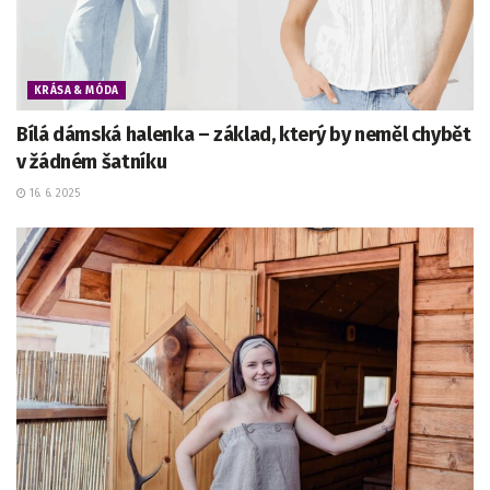
KRÁSA & MÓDA
Bílá dámská halenka – základ, který by neměl chybět
v žádném šatníku
16. 6. 2025