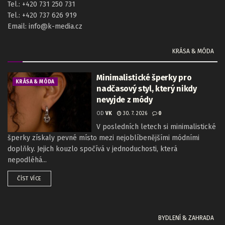
Tel.: +420 731 250 731
Tel.: +420 737 626 919
Email: info@k-media.cz
KRÁSA & MÓDA
Minimalistické šperky pro
KRÁSA & MÓDA
nadčasový styl, který nikdy
nevyjde z módy
OD
VK
30. 7. 2026
0
V posledních letech si minimalistické
šperky získaly pevné místo mezi nejoblíbenějšími módními
doplňky. Jejich kouzlo spočívá v jednoduchosti, která
nepodléhá...
ČÍST VÍCE
BYDLENÍ & ZAHRADA