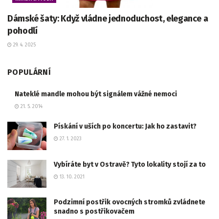
Dámské šaty: Když vládne jednoduchost, elegance a
pohodlí
29. 4. 2025
POPULÁRNÍ
Nateklé mandle mohou být signálem vážné nemoci
21. 5. 2014
Pískání v uších po koncertu: Jak ho zastavit?
27. 1. 2023
Vybíráte byt v Ostravě? Tyto lokality stojí za to
13. 10. 2021
Podzimní postřik ovocných stromků zvládnete
snadno s postřikovačem