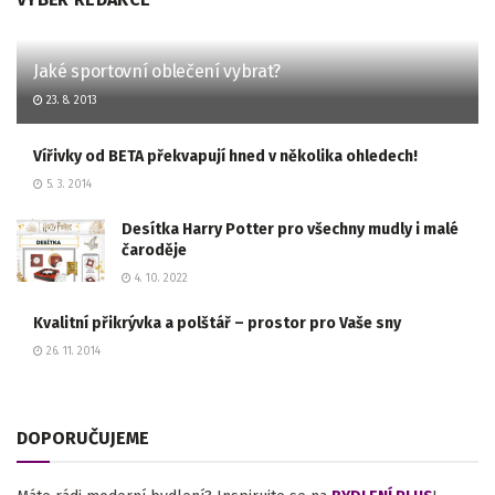
Jaké sportovní oblečení vybrat?
23. 8. 2013
Vířivky od BETA překvapují hned v několika ohledech!
5. 3. 2014
Desítka Harry Potter pro všechny mudly i malé
čaroděje
4. 10. 2022
Kvalitní přikrývka a polštář – prostor pro Vaše sny
26. 11. 2014
DOPORUČUJEME