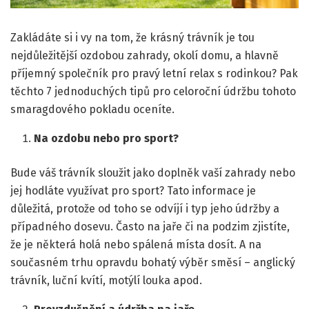
Zakládáte si i vy na tom, že krásný trávník je tou
nejdůležitější ozdobou zahrady, okolí domu, a hlavně
příjemný společník pro pravý letní relax s rodinkou? Pak
těchto 7 jednoduchých tipů pro celoroční údržbu tohoto
smaragdového pokladu oceníte.
Na ozdobu nebo pro sport?
Bude váš trávník sloužit jako doplněk vaší zahrady nebo
jej hodláte využívat pro sport? Tato informace je
důležitá, protože od toho se odvíjí i typ jeho údržby a
případného dosevu. Často na jaře či na podzim zjistíte,
že je některá holá nebo spálená místa dosít. A na
současném trhu opravdu bohatý výběr směsí – anglický
trávník, luční kvítí, motýlí louka apod.