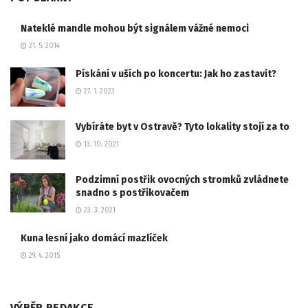
Nateklé mandle mohou být signálem vážné nemoci
21. 5. 2014
Pískání v uších po koncertu: Jak ho zastavit?
27. 1. 2023
Vybíráte byt v Ostravě? Tyto lokality stojí za to
13. 10. 2021
Podzimní postřik ovocných stromků zvládnete
snadno s postřikovačem
23. 3. 2021
Kuna lesní jako domácí mazlíček
29. 4. 2015
VÝBĚR REDAKCE