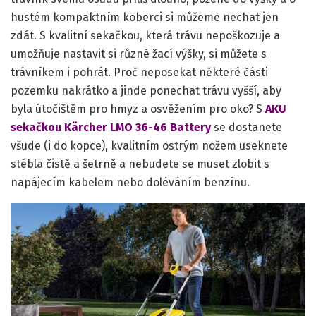
hustém kompaktním koberci si můžeme nechat jen
zdát. S kvalitní sekačkou, která trávu nepoškozuje a
umožňuje nastavit si různé žací výšky, si můžete s
trávníkem i pohrát. Proč neposekat některé části
pozemku nakrátko a jinde ponechat trávu vyšší, aby
byla útočištěm pro hmyz a osvěžením pro oko? S
AKU
sekačkou Kärcher LMO 36-46 Battery
se dostanete
všude (i do kopce), kvalitním ostrým nožem useknete
stébla čistě a šetrně a nebudete se muset zlobit s
napájecím kabelem nebo doléváním benzínu.