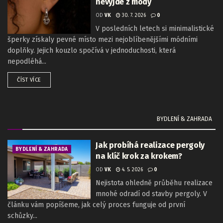
nevyjde z módy
OD
VK
30. 7. 2026
0
V posledních letech si minimalistické
šperky získaly pevné místo mezi nejoblíbenějšími módními
doplňky. Jejich kouzlo spočívá v jednoduchosti, která
nepodléhá...
ČÍST VÍCE
BYDLENÍ & ZAHRADA
Jak probíhá realizace pergoly
BYDLENÍ & ZAHRADA
na klíč krok za krokem?
OD
VK
4. 5. 2026
0
Nejistota ohledně průběhu realizace
mnohé odradí od stavby pergoly. V
článku vám popíšeme, jak celý proces funguje od první
schůzky...