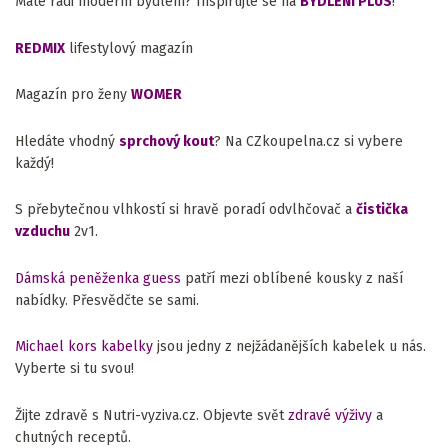
Máte rádi moderní bydlení? Inspirujte se na
BYDLENÍ PLUS
!
REDMIX
lifestylový magazín
Magazín pro ženy
WOMER
Hledáte vhodný
sprchový kout
? Na CZkoupelna.cz si vybere
každý!
S přebytečnou vlhkostí si hravě poradí odvlhčovač a
čistička
vzduchu
2v1.
Dámská peněženka guess
patří mezi oblíbené kousky z naší
nabídky. Přesvědčte se sami.
Michael kors kabelky
jsou jedny z nejžádanějších kabelek u nás.
Vyberte si tu svou!
Žijte zdravě s Nutri-vyziva.cz. Objevte svět
zdravé výživy
a
chutných receptů.