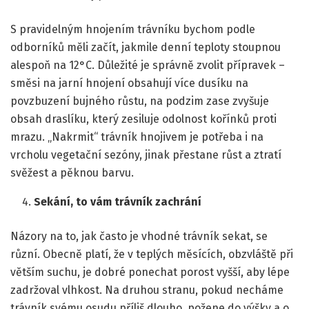
S pravidelným hnojením trávníku bychom podle
odborníků měli začít, jakmile denní teploty stoupnou
alespoň na 12°C. Důležité je správně zvolit přípravek –
směsi na jarní hnojení obsahují více dusíku na
povzbuzení bujného růstu, na podzim zase zvyšuje
obsah draslíku, který zesiluje odolnost kořínků proti
mrazu. „Nakrmit“ trávník hnojivem je potřeba i na
vrcholu vegetační sezóny, jinak přestane růst a ztratí
svěžest a pěknou barvu.
Sekání, to vám trávník zachrání
Názory na to, jak často je vhodné trávník sekat, se
různí. Obecně platí, že v teplých měsících, obzvláště při
větším suchu, je dobré ponechat porost vyšší, aby lépe
zadržoval vlhkost. Na druhou stranu, pokud necháme
trávník svému osudu příliš dlouho, požene do výšky a o