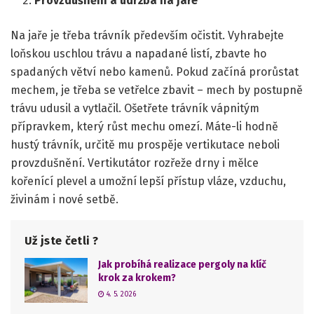
Provzdušnění a údržba na jaře
Na jaře je třeba trávník především očistit. Vyhrabejte
loňskou uschlou trávu a napadané listí, zbavte ho
spadaných větví nebo kamenů. Pokud začíná prorůstat
mechem, je třeba se vetřelce zbavit – mech by postupně
trávu udusil a vytlačil. Ošetřete trávník vápnitým
přípravkem, který růst mechu omezí. Máte-li hodně
hustý trávník, určitě mu prospěje vertikutace neboli
provzdušnění. Vertikutátor rozřeže drny i mělce
kořenící plevel a umožní lepší přístup vláze, vzduchu,
živinám i nové setbě.
Už jste četli ?
Jak probíhá realizace pergoly na klíč
krok za krokem?
4. 5. 2026