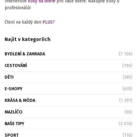
Interiérové
kliky na dveře
pro Vaše dveře. Nakupte kliky u
profesionálů!
Čtení na každý den
PLUS7
Najít v kategoriích
BYDLENÍ & ZAHRADA
(1 166)
CESTOVÁNÍ
(196)
DĚTI
(385)
E-SHOPY
(638)
KRÁSA & MÓDA
(1 291)
MAZLÍČCI
(96)
NAŠE TIPY
(2 076)
SPORT
(116)