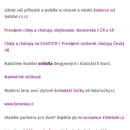
Oživte váš příbytek a pořiďte si vkusné a módní
koberce
od
Habitat-cz.cz.
Prenájom chaty a chalupy, ubytovanie, dovolenka v ČR a SK
Chaty a chalupy na SILVESTR
|
Pronájem roubené chalupy Český
ráj
Nabízíme kvalitní
svítidla
designových i klasických tvarů.
Nadměrné velikosti
Moderní ženy nosí stylové
kontaktní čočky
od Vašečočky.cz
www.benexia.cz
Hledáte partnera pro život? Najděte jej na
seznamce EliteDate.cz