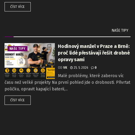
ČÍST VÍCE
NAŠE TIPY
Hodinový manžel v Praze a Brně:
NAŠE TIPY
proč lidé přestávají řešit drobné
opravy sami
OD
VK
25. 5. 2026
0
Malé problémy, které zaberou víc
času než velké projekty Na první pohled jde o drobnosti. Přivrtat
poličku, opravit kapající baterii,...
ČÍST VÍCE