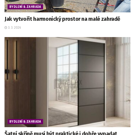
BYDLENÍ & ZAHRADA
Jak vytvořit harmonický prostor na malé zahradě
3. 3. 2026
BYDLENÍ & ZAHRADA
Šatní skříně musí být praktické i dobře vypadat