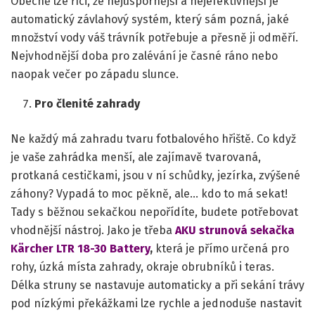
Obecně lze říci, že nejúspornější a nejefektivnější je
automatický závlahový systém, který sám pozná, jaké
množství vody váš trávník potřebuje a přesně ji odměří.
Nejvhodnější doba pro zalévání je časné ráno nebo
naopak večer po západu slunce.
Pro členité zahrady
Ne každý má zahradu tvaru fotbalového hřiště. Co když
je vaše zahrádka menší, ale zajímavě tvarovaná,
protkaná cestičkami, jsou v ní schůdky, jezírka, zvýšené
záhony? Vypadá to moc pěkně, ale… kdo to má sekat!
Tady s běžnou sekačkou nepořídíte, budete potřebovat
vhodnější nástroj. Jako je třeba
AKU strunová sekačka
Kärcher LTR 18-30 Battery
,
která je přímo určená pro
rohy, úzká místa zahrady, okraje obrubníků i teras.
Délka struny se nastavuje automaticky a při sekání trávy
pod nízkými překážkami lze rychle a jednoduše nastavit