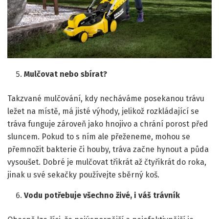
Mulčovat nebo sbírat?
Takzvané mulčování, kdy necháváme posekanou trávu
ležet na místě, má jisté výhody, jelikož rozkládající se
tráva funguje zároveň jako hnojivo a chrání porost před
sluncem. Pokud to s ním ale přeženeme, mohou se
přemnožit bakterie či houby, tráva začne hynout a půda
vysoušet. Dobré je mulčovat třikrát až čtyřikrát do roka,
jinak u své sekačky používejte sběrný koš.
Vodu potřebuje všechno živé, i váš trávník