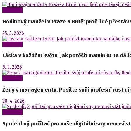
Naše tipy
Hodinový manžel v Praze a Brně: proč lidé přestáva
25. 5. 2026
Naše tipy
Láska v každém květu: Jak potěšit maminku na dálk
8. 5. 2026
Naše tipy
Ženy v managementu: Posilte svůj profesní růst dík
30. 4. 2026
Naše tipy
Spolehlivý počítač pro vaše digitální sny nemusí st