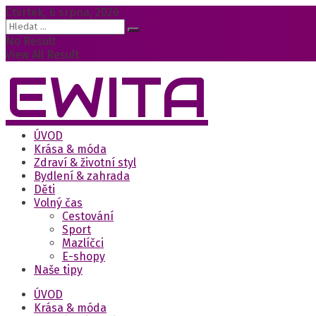
Čtvrtek, 6 srpna, 2026
No Result
View All Result
EWITA
ÚVOD
Krása & móda
Zdraví & životní styl
Bydlení & zahrada
Děti
Volný čas
Cestování
Sport
Mazlíčci
E-shopy
Naše tipy
ÚVOD
Krása & móda