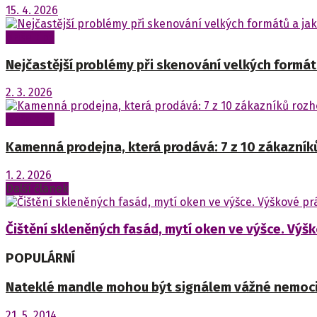
15. 4. 2026
Naše tipy
Nejčastější problémy při skenování velkých formátů 
2. 3. 2026
Naše tipy
Kamenná prodejna, která prodává: 7 z 10 zákazník
1. 2. 2026
Další článek
Čištění skleněných fasád, mytí oken ve výšce. Výš
POPULÁRNÍ
Nateklé mandle mohou být signálem vážné nemoc
21. 5. 2014