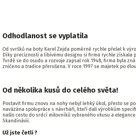
Odhodlanost se vyplatila
Od svršků na boty Karel Zejda poměrně rychle přešel k výr
Díky preciznosti a líbivému designu si firma rychle získala
Tvrdě se do osudu a rozvoje zapsal rok 1948, firma byla zn
zničeno a tradice přerušena. V roce 1997 se majetek po dlouh
Od několika kusů do celého světa!
Postavit firmu znovu na nohy nebyl lehký úkol, přesto se p
navázána spolupráce s návrháři, kteří dali výrobkům specifi
našlo cestu do srdcí milovníků vybraného vkusu a elegance. F
Skandinávii.
Už jste četli ?