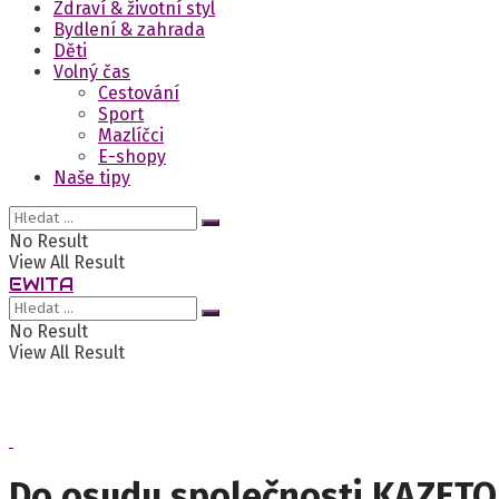
Zdraví & životní styl
Bydlení & zahrada
Děti
Volný čas
Cestování
Sport
Mazlíčci
E-shopy
Naše tipy
No Result
View All Result
EWITA
No Result
View All Result
Do osudu společnosti KAZETO 