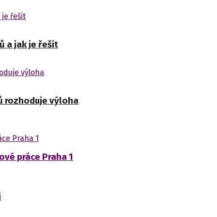
a jak je řešit
ů rozhoduje výloha
kové práce Praha 1
i