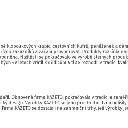
obě kloboukových krabic, cestovních kufrů, peněženek a dám
 přízeň zákazníků a začala prosperovat. Produkty rozšířila na
árodněna. Naštěstí se pokračovalo ve výrobě stejných produk
ých 49 letech vrátil k dědicům a ti se rozhodli v tradici kval
odařil. Obnovená firma KAZETO, pokračovala v tradici a zaměř
cký design. Výrobky KAZETO se jeho prostřednictvím odlišily 
irma KAZETO se dostala i na zahraniční trhy, její výrobky jso