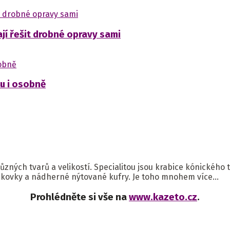
jí řešit drobné opravy sami
u i osobně
ůzných tvarů a velikostí. Specialitou jsou krabice kónického 
boukovky a nádherné nýtované kufry. Je toho mnohem více…
Prohlédněte si vše na
www.kazeto.cz
.