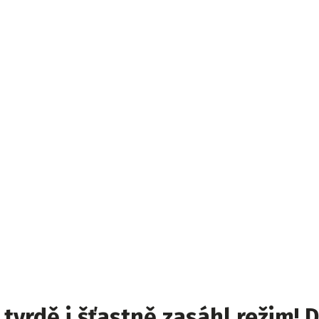
tvrdě i šťastně zasáhl režim! 