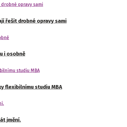
jí řešit drobné opravy sami
u i osobně
y flexibilnímu studiu MBA
át jmění.